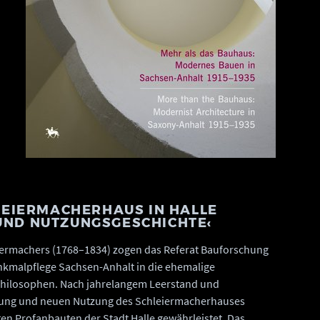
LEIERMACHERHAUS IN HALLE
 UND NUTZUNGSGESCHICHTE‹
eiermachers (1768–1834) zogen das Referat Bauforschung
malpflege Sachsen-Anhalt in die ehemalige
hilosophen. Nach jahrelangem Leerstand und
erung und neuen Nutzung des Schleiermacherhauses
ten Profanbauten der Stadt Halle gewährleistet. Das