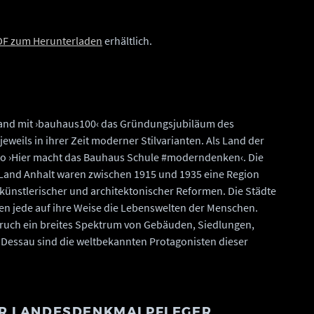
DF zum Herunterladen
erhältlich.
land mit ›bauhaus100‹ das Gründungsjubiläum des
eweils in ihrer Zeit moderner Stilvarianten. Als Land der
o ›Hier macht das Bauhaus Schule #moderndenken‹. Die
Land Anhalt waren zwischen 1915 und 1935 eine Region
nd künstlerischer und architektonischer Reformen. Die Städte
en jede auf ihre Weise die Lebenswelten der Menschen.
fbruch ein breites Spektrum von Gebäuden, Siedlungen,
 Dessau sind die weltbekannten Protagonisten dieser
ER LANDESDENKMALPFLEGER