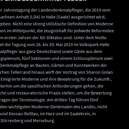
r Jahrestagung der Landesdenkmalpfleger, die 2019 vom
hsen-Anhalt (LDA) in Halle (Saale) ausgerichtet wird,
n. Nicht eine streng stilistische Definition von Moderne
en im Mittelpunkt, die zeugnishaft für jedwede Reformidee
n ersten Jahren der NS-Diktatur sind. Unter dem Motto
det die Tagung vom 26. bis 29. Mai 2019 im Volkspark Halle
alpfleger aus ganz Deutschland sowie Gäste aus dem
ngsplenum, fünf Sektionen und einem Schlussplenum zwei
r Denkmalpflege an Bauten, Gärten und Kunstwerken der
chen Tellerrand hinaus wirft der Vortrag von Sharon Golan
iv. Emigrierte Moderne und ihre Bewahrung für die Zukunft‹,
eiterhin um die spezifischen Anforderungen gehen, die
e und restauratorische Praxis stellen, um die Bewertung
agen der Terminologie. Am dritten Tag führen fünf
 den wichtigsten Moderne-Denkmalen des Landes, nicht
 und Dessau-Roßlau, im Harz und im Saalekreis, in
ad Dürrenberg und Merseburg.