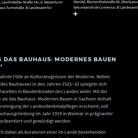
Stendal, Blumenthalstraße 40, Oberlyzeu
), Lauchstädter Straße 14c, d, Wasserturm
Sekundarschule Comenius. © Landesamt 
haus Turmstraße. © Landesamt für
Denkmalpflege und Archäologie Sachsen-
ge und Archäologie Sachsen-Anhalt,
Gunar Preuß.
.
S DAS BAUHAUS: MODERNES BAUEN
‹
eahnte Fülle an Kulturzeugnissen der Moderne. Neben
 des Bauhauses in den Jahren 1925–32 spiegeln sich
 Facetten in Baudenkmalen des Landes wider. Mit der
hr als das Bauhaus: Modernes Bauen in Sachsen-Anhalt
ereinigung der Landesdenkmalpfleger erscheint, soll
Bauhausgründung im Jahr 1919 in Weimar in prägnanter
s präsentiert und gewürdigt werden.
ch dabei als Kuratoren einer im Lande bestehenden