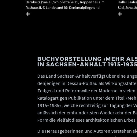
Bernburg (Saale), Schloßstraße 11, Treppenhaus im
Halle (Saale
Rathaus II. © Landesamt für Denkmalpflege und
Süd, Schalt
Archäologie Sachsen-Anhalt, Gunar Preuß.
Denkmalpfle
Gunar Preuß
BUCHVORSTELLUNG ›MEHR AL
IN SACHSEN-ANHALT 1915–1935
Das Land Sachsen-Anhalt verfügt über eine ung
denjenigen in Dessau-Roßlau als Wirkungsstätte
Zeitgeist und Reformwille der Moderne in vielen
katalogartigen Publikation unter dem Titel »Me
1915–1935«, welche rechtzeitig zur Tagung der V
anlässlich der einhundertsten Wiederkehr der 
Form die Vielfalt dieses architektonischen Erbe
Die Herausgeberinnen und Autoren verstehen si