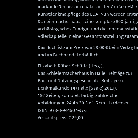
markante Renaissancepalais in der Großen Märke
Kunstdenkmalpflege des LDA. Nun werden erstma
Schleiermacherhaus, seine komplexe 800-jährig
archäologisches Fundgut und die Innenausstatt
Adlerkapitelle in einer Gesamtdarstellung zusam
Das Buch ist zum Preis von 29,00 € beim Verlag Be
und im Buchhandel erhältlich.
Elisabeth Rüber-Schütte (Hrsg.),
Das Schleiermacherhaus in Halle. Beiträge zur
Bau- und Nutzungsgeschichte. Beiträge zur
Denkmalkunde 14 (Halle [Saale] 2019).
192 Seiten, komplett farbig, zahlreiche
Abbildungen, 24,4 x 30,5 x 1,5 cm, Hardcover.
ISBN: 978-3-944507-97-3
Verkaufspreis: € 29,00