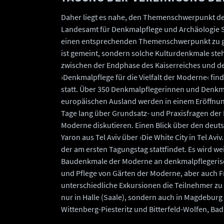
Daher liegt es nahe, den Themenschwerpunkt de
Landesamt für Denkmalpflege und Archäologie Sac
einen entsprechenden Themenschwerpunkt zu gebe
ist gemeint, sondern solche Kulturdenkmale steh
zwischen der Endphase des Kaiserreiches und de
›Denkmalpflege für die Vielfalt der Moderne‹ fin
statt. Über 350 Denkmalpflegerinnen und Denkm
europäischen Ausland werden in einem Eröffnu
Tage lang über Grundsatz- und Praxisfragen de
Moderne diskutieren. Einen Blick über den deuts
Yaron aus Tel Aviv über ›Die White City in Tel Av
der am ersten Tagungstag stattfindet. Es wird w
Baudenkmale der Moderne an denkmalpflegerisch
und Pflege von Gärten der Moderne, aber auch Fr
unterschiedliche Exkursionen die Teilnehmer zu
nur in Halle (Saale), sondern auch in Magdeburg
Wittenberg-Piesteritz und Bitterfeld-Wolfen, B