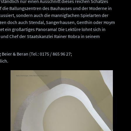
rständlich nur einen Ausschnitt dieses reichen Schatzes
auf die Ballungszentren des Bauhauses und der Moderne in
kussiert, sondern auch die mannigfachen Spielarten der
sitzen doch auch Stendal, Sangerhausen, Genthin oder Hoym
t ein großartiges Panorama! Die Lektüre lohnt sich in
r und Chef der Staatskanzlei Rainer Robra in seinem
Beier & Beran (Tel.: 0175 / 865 96 27;
ich.