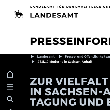
Zur Navigation (Enter)
Zum Inhalt (Enter)
Zum Footer (Enter)
PRESSEINFOR
Landesamt
Presse- und Öffentlichkeitsa
27.5.19 Moderne in Sachsen-Anhalt
ZUR VIELFAL
IN SACHSEN-A
TAGUNG UND 