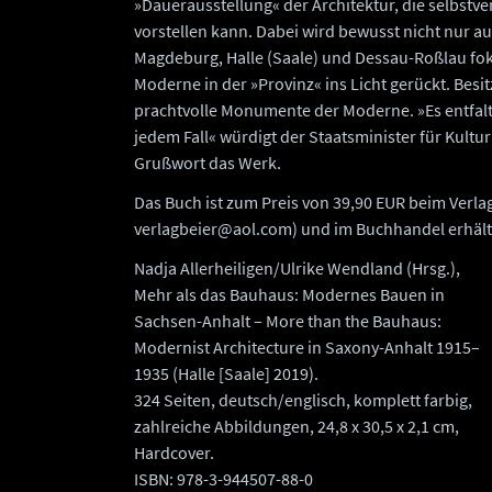
»Dauerausstellung« der Architektur, die selbstve
vorstellen kann. Dabei wird bewusst nicht nur 
Magdeburg, Halle (Saale) und Dessau-Roßlau fo
Moderne in der »Provinz« ins Licht gerückt. Be
prachtvolle Monumente der Moderne. »Es entfalte
jedem Fall« würdigt der Staatsminister für Kultu
Grußwort das Werk.
Das Buch ist zum Preis von 39,90 EUR beim Verlag 
verlagbeier@aol.com) und im Buchhandel erhältl
Nadja Allerheiligen/Ulrike Wendland (Hrsg.),
Mehr als das Bauhaus: Modernes Bauen in
Sachsen-Anhalt – More than the Bauhaus:
Modernist Architecture in Saxony-Anhalt 1915–
1935 (Halle [Saale] 2019).
324 Seiten, deutsch/englisch, komplett farbig,
zahlreiche Abbildungen, 24,8 x 30,5 x 2,1 cm,
Hardcover.
ISBN: 978-3-944507-88-0