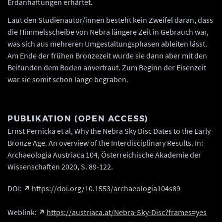
Erdanhaftungen erhärtet.
Laut den Studienautor/innen besteht kein Zweifel daran, dass
die Himmelsscheibe von Nebra längere Zeit in Gebrauch war,
was sich aus mehreren Umgestaltungsphasen ableiten lässt.
Am Ende der frühen Bronzezeit wurde sie dann aber mit den
Beifunden dem Boden anvertraut. Zum Beginn der Eisenzeit
war sie somit schon lange begraben.
PUBLIKATION (OPEN ACCESS)
Ernst Pernicka et al, Why the Nebra Sky Disc Dates to the Early
Bronze Age. An overview of the Interdisciplinary Results. In:
Archaeologia Austriaca 104, Österreichische Akademie der
Wissenschaften 2020, S. 89-122.
DOI:
https://doi.org/10.1553/archaeologia104s89
Weblink:
https://austriaca.at/Nebra-Sky-Disc?frames=yes