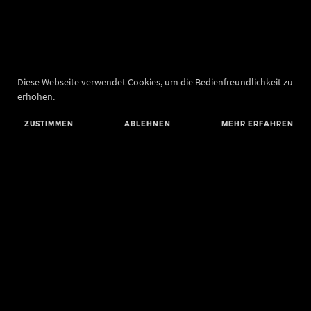
Diese Webseite verwendet Cookies, um die Bedienfreundlichkeit zu
erhöhen.
ZUSTIMMEN
ABLEHNEN
MEHR ERFAHREN
Landesamt für Denkmalpflege und Archäologie Sachsen-Anhalt
Landesmuseum für Vorgeschichte
Richard-Wagner-Straße 9
06114 Halle (Saale)
poststelle@lda.stk.sachsen-anhalt.de
Telefon: +49 345 5247-580
Telefax: +49 345 5247-351
BLUESKY
MASTODON
YOUTUBE