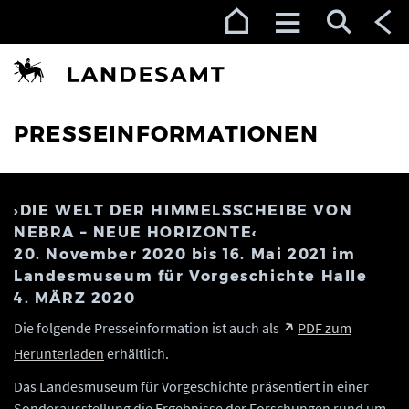
Zur Navigation (Enter)
Zum Inhalt (Enter)
Zum Footer (Enter)
PRESSEINFORMATIONEN
›DIE WELT DER HIMMELSSCHEIBE VON
NEBRA – NEUE HORIZONTE‹
20. November 2020 bis 16. Mai 2021 im
Landesmuseum für Vorgeschichte Halle
4. MÄRZ 2020
Die folgende Presseinformation ist auch als
PDF zum
Herunterladen
erhältlich.
Das Landesmuseum für Vorgeschichte präsentiert in einer
Sonderausstellung die Ergebnisse der Forschungen rund um