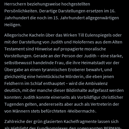
Herrschern beziehungsweise hochgestellten
Persönlichkeiten. Derartige Darstellungen ersetzen im 16.
Jahrhundert die noch im 15. Jahrhundert allgegenwärtigen
Heiligen.
Allegorische Kacheln über das Wirken Till Eulenspiegels oder
mit der Darstellung von Judith und Holofernes aus dem Alten
Testament sind Hinweise auf propagierte moralische
Vorstellungen. Gerade an der Person der Judith – eine starke,
selbstbewusst handelnde Frau, die ihre Heimatstadt vor der
Übergabe an einen tyrannischen Eroberer bewahrt, und
gleichzeitig eine heimtückische Mörderin, die eben jenen
Feldherrn im Schlaf enthauptet – wird die Ambivalenz
deutlich, mit der manche dieser Bildinhalte aufgefasst werden
konnten: Judith konnte einerseits als Vorbildfigur christlicher
Tugenden gelten, andererseits aber auch als Vertreterin der
von Männern stets befürchteten ›Weibermacht‹.
Zahlreiche der grün glasierten Kachelfragmente lassen sich
als Highlight des Fundkomplexes den sogenannten BERMAN-