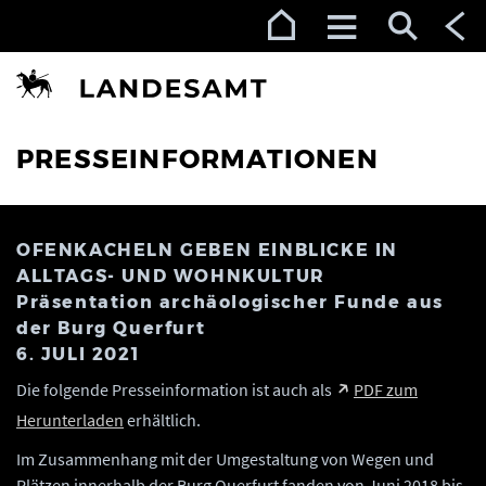
Zur Navigation (Enter)
Zum Inhalt (Enter)
Zum Footer (Enter)
PRESSEINFORMATIONEN
OFENKACHELN GEBEN EINBLICKE IN
ALLTAGS- UND WOHNKULTUR
Präsentation archäologischer Funde aus
der Burg Querfurt
6. JULI 2021
Die folgende Presseinformation ist auch als
PDF zum
Herunterladen
erhältlich.
Im Zusammenhang mit der Umgestaltung von Wegen und
Plätzen innerhalb der Burg Querfurt fanden von Juni 2018 bis