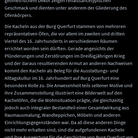
geometrischem Dekor zeigen renaissancetypischen
Geschmack und dienten unter anderem der Gliederung des
Ofenkörpers.
Die Kacheln aus der Burg Querfurt stammen von mehreren
repräsentativen Öfen, die vor allem im zweiten und dritten
Viertel des 16. Jahrhunderts in verschiedenen Räumen
errichtet worden sein dürften. Gerade angesichts der
Plünderungen und Zerstörungen im Dreißigjährigen Krieg
und der daraus resultierenden Armut an anderen Nachweisen
kommt den Kacheln als Beleg für die Ausstattungs- und
Alltagskultur im 16. Jahrhundert auf Burg Querfurt eine
besondere Rolle zu. Die Anwesenheit teils seltener Motive und
ihre Zusammenstellung illustriert eine Bilderwelt auf den
Kachelöfen, die die Wohnsituation prägte, die gleichzeitig
jedoch auch integraler Bestandteil einer Gesamtwirkung aus
Raumausmalung, Wandteppichen, Möbeln und anderen
Einrichtungsgegenständen war. Da all diese anderen Dinge
nicht mehr erhalten sind, sind die aufgefundenen Kacheln
und ihre Auswertung für die Geschichte von Burg Querfurt von