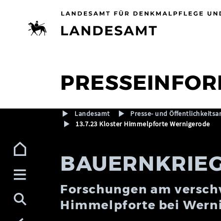
Zur Navigation (Enter)
Zum Inhalt (Enter)
Zum Footer (Enter)
PRESSEINFOR
Landesamt
Presse- und Öffentlichkeitsa
13.7.23 Kloster Himmelpforte Wernigerode
BAUERNKRIEG
Forschungen am versch
Himmelpforte bei Wern