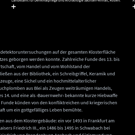
Landesamt für Denkmalpflege und Archäologie Sachsen-Anhalt, Robert
A
Prust.
alldetektoruntersuchungen auf der gesamten Klosterfläche
atzes geborgen werden konnte. Zahlreiche Funde des 13. bis
irtschaft, vom Handel und vom Wohlstand der
eßen aus der Bibliothek, ein Schreibgriffel, Keramik und
euge, eine Sichel und ein hochmittelalterlicher
 Tuchplomben aus Blei als Zeugen weiträumigen Handels,
des 14. und eine als ›Bauernwehr‹ bekannte kurze Hiebwaffe
 Funde künden von den konfliktreichen und kriegerischen
aft um ein gottgefälliges Leben bemühte.
en aus dem Klostergebäude: ein vor 1493 in Frankfurt am
ers Friedrich III., ein 1486 bis 1495 in Schwabach bei