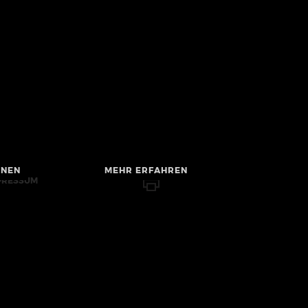
HNEN
MEHR ERFAHREN
PRESSUM
RRIEREFREIHEIT
TENSCHUTZ
MMUNITY-
CHTLINIEN
HALTSVERZEICHNIS
CHE