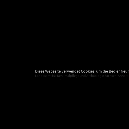
Diese Webseite verwendet Cookies, um die Bedienfreun
Landesamt für Denkmalpflege und Archäologie Sachsen-Anhalt
Landesmuseum für Vorgeschichte
Richard-Wagner-Straße 9
06114 Halle (Saale)
poststelle@lda.stk.sachsen-anhalt.de
Telefon: +49 345 5247-580
Telefax: +49 345 5247-351