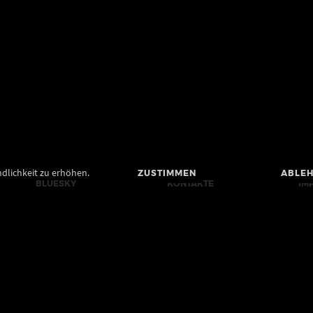
dlichkeit zu erhöhen.
ZUSTIMMEN
ABLE
BLUESKY
KONTAKTE
IM
MASTODON
PRESSE
BA
YOUTUBE
BILDRECHTE UND
DA
FILMRECHTE
FACEBOOK
CO
RI
INSTAGRAM
LANDESMUSEUM
IN
INSTAGRAM LANDESAMT
SU