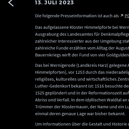
13. JULI 2023
Die folgende Presseinformation ist auch als
PD
Das aufgelassene Kloster Himmelpforte bei Werni
Ausgrabung des Landesamtes für Denkmalpflege 
zahlreicher Interessierter aus der Umgebung stat
zahlreiche Funde erzählen vom Alltag der August
Bauernkriegs wirft der Fund von vier Goldgulde
Das bei Wernigerode (Landkreis Harz) gelegene
Himmelpforten), vor 1253 durch das niederadeli
religiöses, kulturelles und wirtschaftliches Zen
Luther-Gedenkort bekannt ist: 1516 besuchte der
1525 geplündert und in der Reformationszeit au
Abriss und Verfall. In dem idyllischen Waldtal a
Trümmer der Klostermauer, der Name und ein Lut
einmal deren genaue Lage war bisher bekannt.
Um Informationen über die Gestalt und Historie 