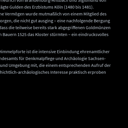
Friedrich von Brandenburg-Ansbach und Sigismund von
gte Gulden des Erzbistums Köln (1480 bis 1481).
ne Vermögen wurde mutmaßlich von einem Mitglied des
orgen, die nicht gut ausging – eine nachfolgende Bergung
, dass die teilweise bereits stark abgegriffenen Goldmünzen
n Bauern 1525 das Kloster stürmten – ein eindrucksvolles
Himmelpforte ist die intensive Einbindung ehrenamtlicher
andesamts für Denkmalpflege und Archäologie Sachsen-
 und Umgebung mit, die einem entsprechenden Aufruf der
schichtlich-archäologisches Interesse praktisch erproben