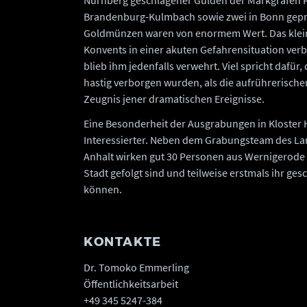
Nürnberg geschlagener Gulden der Markgrafen 
Brandenburg-Kulmbach sowie zwei in Bonn geprä
Goldmünzen waren von enormem Wert. Das klei
Konvents in einer akuten Gefahrensituation verb
blieb ihm jedenfalls verwehrt. Viel spricht dafür
hastig verborgen wurden, als die aufrührerische
Zeugnis jener dramatischen Ereignisse.
Eine Besonderheit der Ausgrabungen in Kloster 
Interessierter. Neben dem Grabungsteam des L
Anhalt wirken gut 30 Personen aus Wernigerode
Stadt gefolgt sind und teilweise erstmals ihr ge
können.
KONTAKTE
Dr. Tomoko Emmerling
Öffentlichkeitsarbeit
+49 345 5247-384