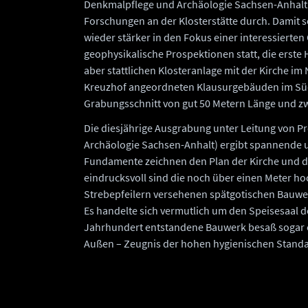
Denkmalpflege und Archäologie Sachsen-Anhalt
Forschungen an der Klosterstätte durch. Damit so
wieder stärker in den Fokus einer interessierten 
geophysikalische Prospektionen statt, die erste 
aber stattlichen Klosteranlage mit der Kirche i
Kreuzhof angeordneten Klausurgebäuden im Süde
Grabungsschnitt von gut 50 Metern Länge und zwe
Die diesjährige Ausgrabung unter Leitung von P
Archäologie Sachsen-Anhalt) ergibt spannende
Fundamente zeichnen den Plan der Kirche und de
eindrucksvoll sind die noch über einen Meter h
Strebepfeilern versehenen spätgotischen Bauwer
Es handelte sich vermutlich um den Speisesaal 
Jahrhundert entstandene Bauwerk besaß sogar e
Außen – Zeugnis der hohen hygienischen Standar