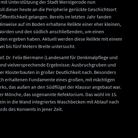
 mit Unterstützung der Stadt Wernigerode nun
ll dieser heute an die Peripherie gerückte Geschichtsort
Öffentlichkeit gelangen. Bereits im letzten Jahr fanden
Hinweise auf im Boden erhaltene Relikte einer eher kleinen,
m Norden und den südlich anschließenden, um einen
n ergeben haben. Aktuell werden diese Relikte mit einem
i bis fünf Metern Breite untersucht.
rof. Dr. Felix Biermann (Landesamt für Denkmalpflege und
 und vielversprechende Ergebnisse: Ausbruchgruben und
r Klosterbauten in großer Deutlichkeit nach. Besonders
och erhaltenen Fundamente eines großen, mit mächtigen
ks, das außen an den Südflügel der Klausur angebaut war.
der Mönche, das sogenannte Refektorium. Das wohl im 15.
in in die Wand integriertes Waschbecken mit Ablauf nach
ds des Konvents in jener Zeit.