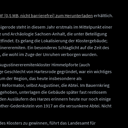
F [0,5 MB, nicht barrierefrei] zum Herunterladen
erhältlich.
gerode steht in diesem Jahr erstmals im Mittelpunkt einer
und Archäologie Sachsen-Anhalt, die unter Beteiligung
tfindet. Es gelang die Lokalisierung der Klostergebäude;
inereremiten. Ein besonderes Schlaglicht auf die Zeit des
n, die wohl im Zuge der Unruhen verborgen wurden.
 Augustinereremitenkloster Himmelpforte (auch
ge Geschlecht von Hartesrode gegründet, war ein wichtiges
trum der Region, das heute insbesondere als
 Reformator, selbst Augustiner, die Abtei. Im Bauernkrieg
fgehoben, unterlagen die Gebäude später fast restlosem
n den Ausläufern des Harzes erinnern heute nur noch einige
her-Gedenkstein von 1917 an die versunkene Abtei. Nicht
des Klosters zu gewinnen, führt das Landesamt für