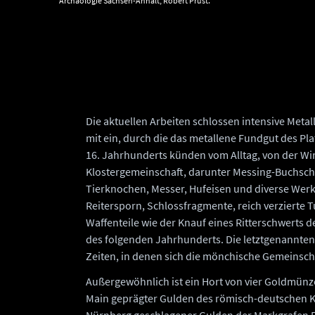
Archäologie Sachsen-Anhalt, Robert Prust.
Die aktuellen Arbeiten schlossen intensive Met
mit ein, durch die das metallene Fundgut des Pl
16. Jahrhunderts künden vom Alltag, von der W
Klostergemeinschaft, darunter Messing-Buchschli
Tierknochen, Messer, Hufeisen und diverse Werkz
Reitersporn, Schlossfragmente, reich verzierte
Waffenteile wie der Knauf eines Ritterschwerts 
des folgenden Jahrhunderts. Die letztgenannten
Zeiten, in denen sich die mönchische Gemeinsch
Außergewöhnlich ist ein Hort von vier Goldmünz
Main geprägter Gulden des römisch-deutschen Kais