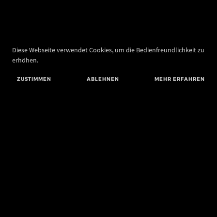
Diese Webseite verwendet Cookies, um die Bedienfreundlichkeit zu
erhöhen.
ZUSTIMMEN
ABLEHNEN
MEHR ERFAHREN
Landesamt für Denkmalpflege und Archäologie Sachsen-Anhalt
Landesmuseum für Vorgeschichte
Richard-Wagner-Straße 9
06114 Halle (Saale)
poststelle@lda.stk.sachsen-anhalt.de
Telefon: +49 345 5247-580
Telefax: +49 345 5247-351
BLUESKY
MASTODON
YOUTUBE
FACEBOOK