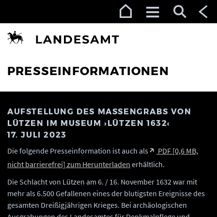
Zur Navigation (Enter)
Zum Inhalt (Enter)
Zum Footer (Enter)
PRESSEINFORMATIONEN
AUFSTELLUNG DES MASSENGRABS VON
LÜTZEN IM MUSEUM ›LÜTZEN 1632‹
17. JULI 2023
Die folgende Presseinformation ist auch als
PDF [0,6 MB,
nicht barrierefrei] zum Herunterladen
erhältlich.
Die Schlacht von Lützen am 6. / 16. November 1632 war mit
mehr als 6.500 Gefallenen eines der blutigsten Ereignisse des
gesamten Dreißigjährigen Krieges. Bei archäologischen
Ausgrabungen des Landesamtes für Denkmalpflege und