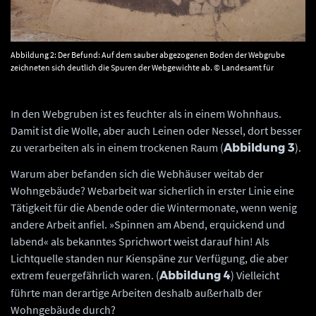
Abbildung 2: Der Befund: Auf dem sauber abgezogenen Boden der Webgrube
zeichneten sich deutlich die Spuren der Webgewichte ab. © Landesamt für
Denkmalpflege und Archäologie Sachsen-Anhalt.
In den Webgruben ist es feuchter als in einem Wohnhaus.
Damit ist die Wolle, aber auch Leinen oder Nessel, dort besser
zu verarbeiten als in einem trockenen Raum (
).
Abbildung 3
Warum aber befanden sich die Webhäuser weitab der
Wohngebäude? Webarbeit war sicherlich in erster Linie eine
Tätigkeit für die Abende oder die Wintermonate, wenn wenig
andere Arbeit anfiel. »Spinnen am Abend, erquickend und
labend« als bekanntes Sprichwort weist darauf hin! Als
Lichtquelle standen nur Kienspäne zur Verfügung, die aber
extrem feuergefährlich waren. (
) Vielleicht
Abbildung 4
führte man derartige Arbeiten deshalb außerhalb der
Wohngebäude durch?