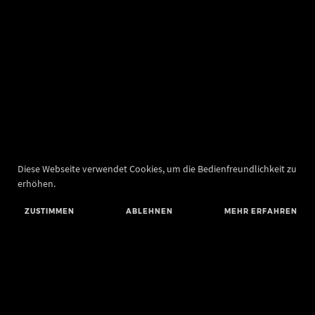
Diese Webseite verwendet Cookies, um die Bedienfreundlichkeit zu
erhöhen.
ZUSTIMMEN
ABLEHNEN
MEHR ERFAHREN
Landesamt für Denkmalpflege und Archäologie Sachsen-Anhalt
Landesmuseum für Vorgeschichte
Richard-Wagner-Straße 9
06114 Halle (Saale)
poststelle@lda.stk.sachsen-anhalt.de
Telefon: +49 345 5247-580