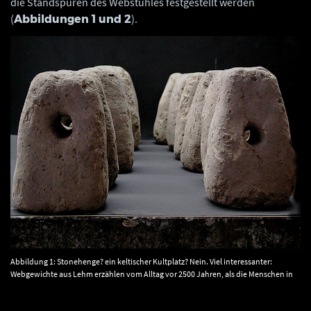
die Standspuren des Webstuhles festgestellt werden
(
).
Abbildungen 1 und 2
Abbildung 1: Stonehenge? ein keltischer Kultplatz? Nein. Viel interessanter:
Webgewichte aus Lehm erzählen vom Alltag vor 2500 Jahren, als die Menschen in
unseren Breiten in dunklen, feuchten Erdlöchern saßen, um Fäden zu spinnen und
Tücher zu weben. © Landesamt für Denkmalpflege und Archäologie Sachsen-