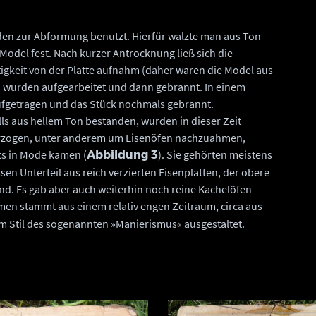
den zur Abformung benutzt. Hierfür walzte man aus Ton
 Model fest. Nach kurzer Antrocknung ließ sich die
igkeit von der Platte aufnahm (daher waren die Model aus
n wurden aufgearbeitet und dann gebrannt. In einem
aufgetragen und das Stück nochmals gebrannt.
lls aus hellem Ton bestanden, wurden in dieser Zeit
erzogen, unter anderem um Eisenöfen nachzuahmen,
ts in Mode kamen (
). Sie gehörten meistens
Abbildung 3
n Unterteil aus reich verzierten Eisenplatten, der obere
d. Es gab aber auch weiterhin noch reine Kachelöfen
rmen stammt aus einem relativ engen Zeitraum, circa aus
 im Stil des sogenannten »Manierismus« ausgestaltet.