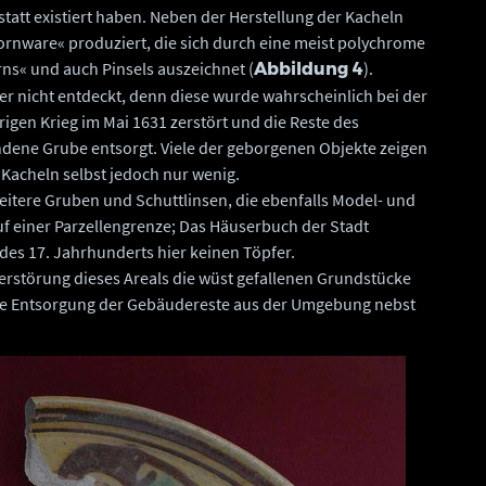
att existiert haben. Neben der Herstellung der Kacheln
rnware« produziert, die sich durch eine meist polychrome
ns« und auch Pinsels auszeichnet (
).
Abbildung 4
der nicht entdeckt, denn diese wurde wahrscheinlich bei der
gen Krieg im Mai 1631 zerstört und die Reste des
ndene Grube entsorgt. Viele der geborgenen Objekte zeigen
Kacheln selbst jedoch nur wenig.
itere Gruben und Schuttlinsen, die ebenfalls Model- und
uf einer Parzellengrenze; Das Häuserbuch der Stadt
 des 17. Jahrhunderts hier keinen Töpfer.
zerstörung dieses Areals die wüst gefallenen Grundstücke
ie Entsorgung der Gebäudereste aus der Umgebung nebst