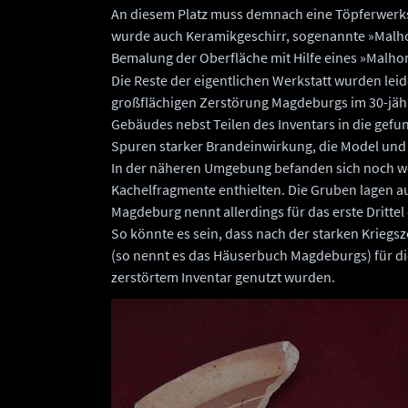
An diesem Platz muss demnach eine Töpferwerkst
wurde auch Keramikgeschirr, sogenannte »Malho
Bemalung der Oberfläche mit Hilfe eines »Malhor
Die Reste der eigentlichen Werkstatt wurden lei
großflächigen Zerstörung Magdeburgs im 30-jähri
Gebäudes nebst Teilen des Inventars in die gefu
Spuren starker Brandeinwirkung, die Model und 
In der näheren Umgebung befanden sich noch we
Kachelfragmente enthielten. Die Gruben lagen a
Magdeburg nennt allerdings für das erste Drittel
So könnte es sein, dass nach der starken Kriegs
(so nennt es das Häuserbuch Magdeburgs) für d
zerstörtem Inventar genutzt wurden.