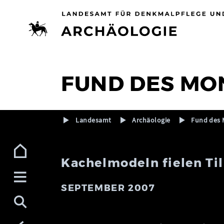
Zur Navigation (Enter)
Zum Inhalt (Enter)
Zum Footer (Enter)
FUND DES MO
Landesamt
Archäologie
Fund des 
Kachelmodeln fielen Ti
SEPTEMBER 2007