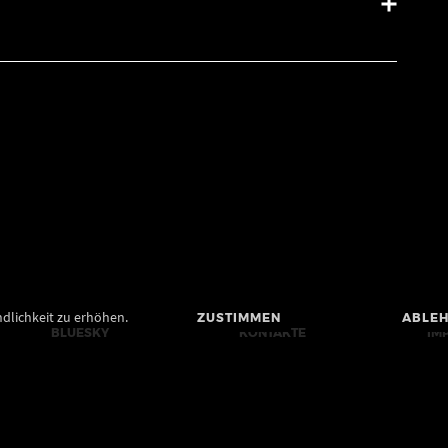
dlichkeit zu erhöhen.
ZUSTIMMEN
ABLE
BLUESKY
KONTAKTE
IM
MASTODON
PRESSE
BA
YOUTUBE
BILDRECHTE UND
DA
FILMRECHTE
FACEBOOK
CO
RI
INSTAGRAM