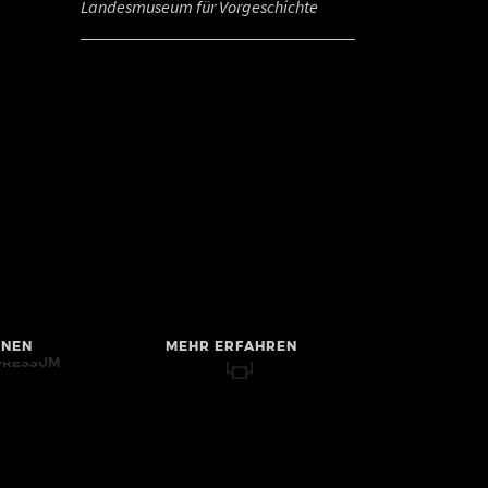
Landesmuseum für Vorgeschichte
HNEN
MEHR ERFAHREN
PRESSUM
RRIEREFREIHEIT
TENSCHUTZ
MMUNITY-
CHTLINIEN