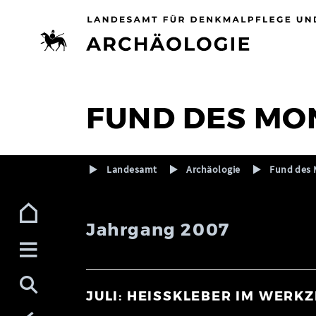
Zur Navigation (Enter)
Zum Inhalt (Enter)
Zum Footer (Enter)
FUND DES MO
Landesamt
Archäologie
Fund des 
Jahrgang 2007
JULI: HEISSKLEBER IM WER