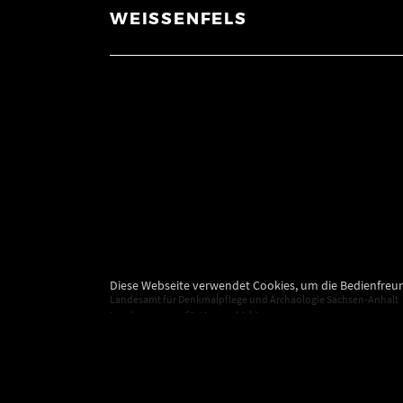
WEISSENFELS
Diese Webseite verwendet Cookies, um die Bedienfreun
Landesamt für Denkmalpflege und Archäologie Sachsen-Anhalt
Landesmuseum für Vorgeschichte
Richard-Wagner-Straße 9
06114 Halle (Saale)
poststelle@lda.stk.sachsen-anhalt.de
Telefon: +49 345 5247-580
Telefax: +49 345 5247-351