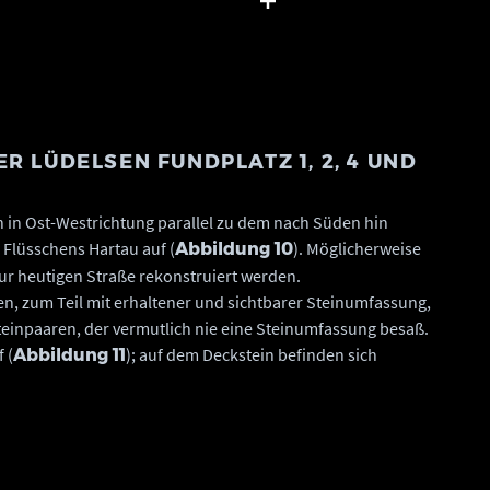
 die Störungen durch Baumwurzeln und
Sachsen-Anhalt, Barbara Fritsch.
Landesamt für Denkmalpflege und
 Sachsen-Anhalt, Holger Dieterich/Denis
 LÜDELSEN FUNDPLATZ 1, 2, 4 UND 5
ch in Ost-Westrichtung parallel zu dem nach Süden hin
Flüsschens Hartau auf (
). Möglicherweise
Abbildung 10
 zur heutigen Straße rekonstruiert werden.
n, zum Teil mit erhaltener und sichtbarer Steinumfassung,
inpaaren, der vermutlich nie eine Steinumfassung besaß.
 (
); auf dem Deckstein befinden sich
Abbildung 11