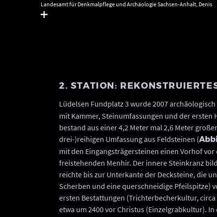
Landesamt für Denkmalpflege und Archäologie Sachsen-Anhalt, Denis
Demnick.
2. STATION: REKONSTRUIERTE
Lüdelsen Fundplatz 3 wurde 2007 archäologisch 
mit Kammer, Steinumfassungen und der ersten Hü
bestand aus einer 4,2 Meter mal 2,6 Meter groß
drei-)reihigen Umfassung aus Feldsteinen (
Abbi
mit den Eingangsträgersteinen einen Vorhof vo
freistehenden Menhir. Der innere Steinkranz bil
reichte bis zur Unterkante der Decksteine, die 
Scherben und eine querschneidige Pfeilspitze)
ersten Bestattungen (Trichterbecherkultur, circa 
etwa um 2400 vor Christus (Einzelgrabkultur). 