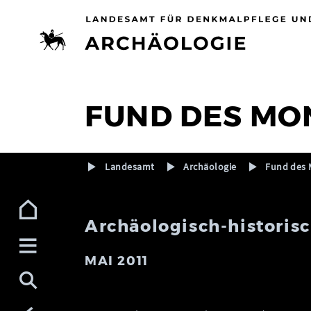
Zur Navigation (Enter)
Zum Inhalt (Enter)
Zum Footer (Enter)
FUND DES MO
Landesamt
Archäologie
Fund des 
Archäologisch-historis
MAI 2011