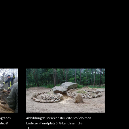
hgrabes
Abbildung 9: Der rekonstruierte Großdolmen
eln. ©
Lüdelsen Fundplatz 3. © Landesamt für
ologie
Denkmalpflege und Archäologie Sachsen-Anhalt,