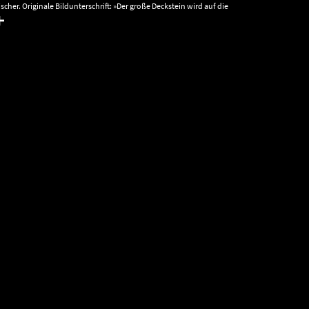
ischer. Originale Bildunterschrift: »Der große Deckstein wird auf die
ammer gezogen, dabei zerrissen beide Flaschenzüge. Im Juli 1939«. ©
rchiv Danneil-Museum Salzwedel, Nachlass Lehrer Hermann Künne.