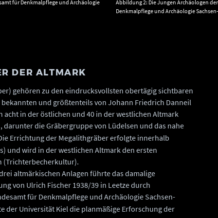
samt für Denkmalpflege und Archäologie
Abbildung 2: Die Jungen Archäologen der 
Denkmalpflege und Archäologie Sachsen-A
ER DER ALTMARK
er) gehören zu den eindrucksvollsten obertägig sichtbaren
bekannten und größtenteils von Johann Friedrich Danneil
acht in der östlichen und 40 in der westlichen Altmark
), darunter die Gräbergruppe von Lüdelsen und das nahe
 Die Errichtung der Megalithgräber erfolgte innerhalb
s) und wird in der westlichen Altmark den ersten
 (Trichterbecherkultur).
drei altmärkischen Anlagen führte das damalige
ng von Ulrich Fischer 1938/39 in Leetze durch
Landesamt für Denkmalpflege und Archäologie Sachsen-
te der Universität Kiel die planmäßige Erforschung der