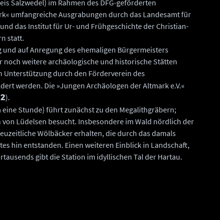
reis Salzwedel) im Rahmen des DFG-geförderten
ark« umfangreiche Ausgrabungen durch das Landesamt für
d das Institut für Ur- und Frühgeschichte der Christian-
n statt.
g und auf Anregung des ehemaligen Bürgermeisters
 noch weitere archäologische und historische Stätten
len Unterstützung durch den Förderverein des
ert werden. Die »Jungen Archäologen der Altmark e.V.«
).
 2
 eine Stunde) führt zunächst zu den Megalithgräbern;
n von Lüdelsen besucht. Insbesondere im Wald nördlich der
neuzeitliche Wölbäcker erhalten, die durch das damals
es hin entstanden. Einen weiteren Einblick in Landschaft,
tausends gibt die Station im idyllischen Tal der Hartau.