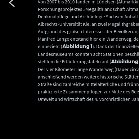
Von 2007 bis 2010 fanden in Lüdelsen (Altmarkk
Forschungsprojektes »Megalithlandschaft Altm
Denkmalpflege und Archäologie Sachsen Anhalt un
Albrechts-Universität Kiel an zwei Megalithgräber
Aufgrund des großen Interesses der Bevölkerun
Manfred Lange entstand hier ein Wanderweg, der
einbezieht (
). Dank der finanziel
Abbildung 1
Landesmuseums konnten acht Stationen beschild
stellten die Erläuterungstafeln auf (
Abbildung
Der vier Kilometer lange Wanderweg (Dauer circa
anschließend werden weitere historische Stätte
Straße sind zahlreiche mittelalterliche und früh
praktizierte Zusammenpflügen zur Mitte des Beet
Umwelt und Wirtschaft des 4. vorchristlichen Jahr