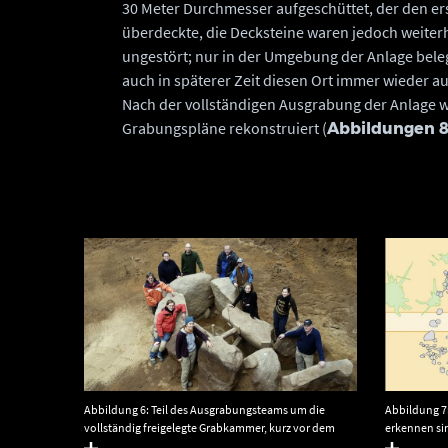
30 Meter Durchmesser aufgeschüttet, der den er
überdeckte, die Decksteine waren jedoch weiter
ungestört; nur in der Umgebung der Anlage bele
auch in späterer Zeit diesen Ort immer wieder a
Nach der vollständigen Ausgrabung der Anlage 
Grabungspläne rekonstruiert (
Abbildungen 8
Abbildung 6: Teil des Ausgrabungsteams um die
Abbildung 7
vollständig freigelegte Grabkammer, kurz vor dem
erkennen si
Abtransport der Trägersteine 2007. © Landesamt für
Steinumfass