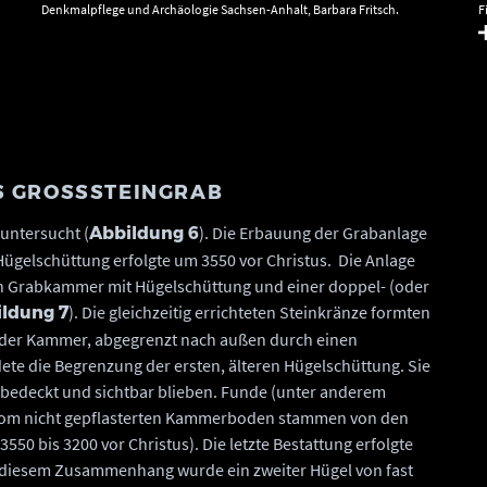
Denkmalpflege und Archäologie Sachsen-Anhalt, Barbara Fritsch.
F
K
A
S GROSSSTEINGRAB
untersucht (
). Die Erbauung der Grabanlage
Abbildung 6
gelschüttung erfolgte um 3550 vor Christus. Die Anlage
en Grabkammer mit Hügelschüttung und einer doppel- (oder
). Die gleichzeitig errichteten Steinkränze formten
ldung 7
r der Kammer, abgegrenzt nach außen durch einen
dete die Begrenzung der ersten, älteren Hügelschüttung. Sie
unbedeckt und sichtbar blieben. Funde (unter anderem
 vom nicht gepflasterten Kammerboden stammen von den
3550 bis 3200 vor Christus). Die letzte Bestattung erfolgte
In diesem Zusammenhang wurde ein zweiter Hügel von fast