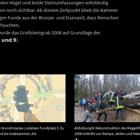
sten Hügel und beide Steinumfassungen vollständig
hin noch sichtbar. Ab diesem Zeitpunkt blieb die Kammer
gen Funde aus der Bronze- und Eisenzeit, dass Menschen
ufsuchten.
wurde das Großsteingrab 2008 auf Grundlage der
).
 und 9
: Grundrissplan Lüdelsen Fundplatz 3. Zu
Abbildung 8: Rekonstruktion des Megalit
nd die Grabkammer, die
2008 mithilfe von Rampe, Seilen und Heb
ungen, die flache Grube neben dem
Landesamt für Denkmalpflege und Archä