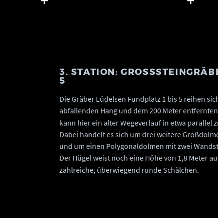
Denkmalpflege und Archäologie Sachsen-Anhalt,
Eingang und
Sarah Jagiolla.
Waldweg. © 
Archäologie
Demnick.
3. STATION: GROSSSTEINGRÄBER
Die Gräber Lüdelsen Fundplatz 1 bis 5 reihen si
abfallenden Hang und dem 200 Meter entfernten 
kann hier ein alter Wegeverlauf in etwa parallel
Dabei handelt es sich um drei weitere Großdolme
und um einen Polygonaldolmen mit zwei Wandste
Der Hügel weist noch eine Höhe von 1,8 Meter auf
zahlreiche, überwiegend runde Schälchen.