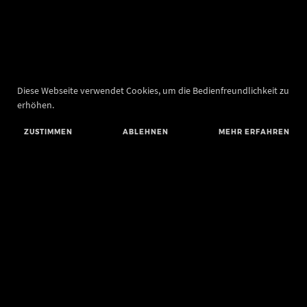
Diese Webseite verwendet Cookies, um die Bedienfreundlichkeit zu
erhöhen.
ZUSTIMMEN
ABLEHNEN
MEHR ERFAHREN
Landesamt für Denkmalpflege und Archäologie Sachsen-Anhalt
Landesmuseum für Vorgeschichte
Richard-Wagner-Straße 9
06114 Halle (Saale)
poststelle@lda.stk.sachsen-anhalt.de
Telefon: +49 345 5247-580
Telefax: +49 345 5247-351
BLUESKY
MASTODON