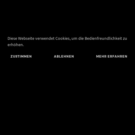
Diese Webseite verwendet Cookies, um die Bedienfreundlichkeit zu
erhöhen.
ZUSTIMMEN
ABLEHNEN
MEHR ERFAHREN
Landesamt für Denkmalpflege und Archäologie Sachsen-Anhalt
Landesmuseum für Vorgeschichte
Richard-Wagner-Straße 9
06114 Halle (Saale)
poststelle@lda.stk.sachsen-anhalt.de
Telefon: +49 345 5247-580
Telefax: +49 345 5247-351
BLUESKY
MASTODON
YOUTUBE