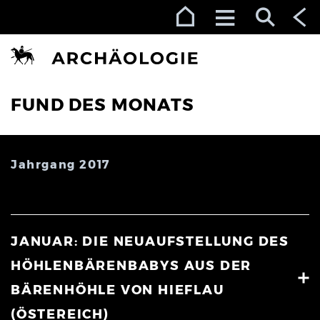
Zur Navigation (Enter)
Zum Inhalt (Enter)
Zum Footer (Enter)
FUND DES MONATS
Jahrgang 2017
JANUAR: DIE NEUAUFSTELLUNG DES
HÖHLENBÄRENBABYS AUS DER
BÄRENHÖHLE VON HIEFLAU
(ÖSTEREICH)