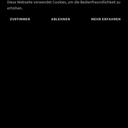
Diese Webseite verwendet Cookies, um die Bedienfreundlichkeit zu
erhöhen.
ZUSTIMMEN
ABLEHNEN
MEHR ERFAHREN
Landesamt für Denkmalpflege und Archäologie Sachsen-Anhalt
Landesmuseum für Vorgeschichte
Richard-Wagner-Straße 9
06114 Halle (Saale)
poststelle@lda.stk.sachsen-anhalt.de
Telefon: +49 345 5247-580
Telefax: +49 345 5247-351
BLUESKY
MASTODON
YOUTUBE
FACEBOOK
INSTAGRAM LANDESMUSEUM
INSTAGRAM LANDESAMT