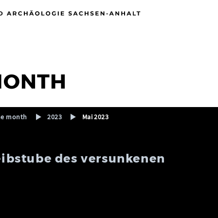
 MONTH
the month
2023
Mai 2023
reibstube des versunkenen