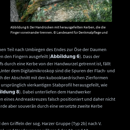
Abbildung 6: Der Handrücken mit herausgefeilten Kerben, die die
Finger voneinander trennen. © Landesamt für Denkmalpflege und
Archäologie Sachsen-Anhalt, Christian Heinrich Wunderlich.
benen Teil nach Umbiegen des Endes zur Öse der Daumen
 den Fingern ausgefeilt (
). Dass der
Abbildung 6
durch eine Kerbe von der Handwurzel getrennt ist, fällt
 Unter dem Digitalmikroskop sind die Spuren der Flach- und
ch der Abschnitt mit den kubooktaedrischen Zierformen
sprünglich vierkantigen Stabprofil herausgefeilt, wie
). Dabei unterliefen dem Handwerker
ildung 8
ken eines Andreaskreuzes falsch positioniert und daher nicht
rde aber souverän durch eine versetzte zweite Kerbe
den Griffeln der sog. Harzer Gruppe (Typ 2b) nach V.