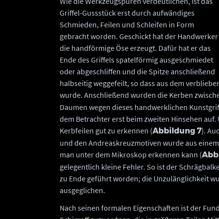
Wie die Werkzeugspuren verdeutlichen, ist das
Griffel-Gussstück erst durch aufwändiges
Schmieden, Feilen und Schleifen in Form
gebracht worden. Geschickt hat der Handwerker
die handförmige Öse erzeugt. Dafür hat er das
Ende des Griffels spatelförmig ausgeschmiedet
oder abgeschliffen und die Spitze anschließend
halbseitig weggefeilt, so dass aus dem verblie
wurde. Anschließend wurden die Kerben zwischen
Daumen wegen dieses handwerklichen Kunstgriffs 
dem Betrachter erst beim zweiten Hinsehen auf.
Kerbfeilen gut zu erkennen (
). Au
Abbildung 7
und den Andreaskreuzmotiven wurde aus einem ur
man unter dem Mikroskop erkennen kann (
Abb
gelegentlich kleine Fehler. So ist der Schrägbal
zu Ende geführt worden; die Unzulänglichkeit wu
ausgeglichen.
Nach seinen formalen Eigenschaften ist der Fund 