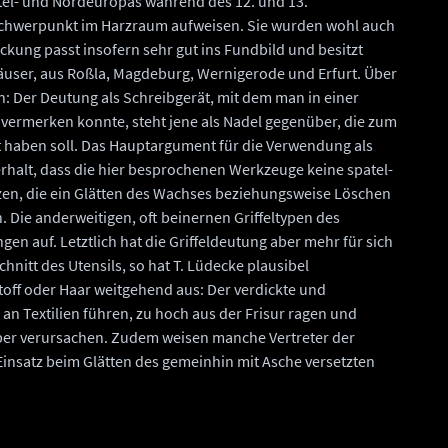
ttel- und Nordeuropas während des 12. und 13.
schwerpunkt im Harzraum aufweisen. Sie wurden wohl auch
ckung passt insofern sehr gut ins Fundbild und besitzt
äuser, aus Roßla, Magdeburg, Wernigerode und Erfurt. Über
n: Der Deutung als Schreibgerät, mit dem man in einer
 vermerken konnte, steht jene als Nadel gegenüber, die zum
t haben soll. Das Hauptargument für die Verwendung als
rhalt, dass die hier besprochenen Werkzeuge keine spatel-
zen, die ein Glätten des Wachses beziehungsweise Löschen
. Die anderweitigen, oft beinernen Griffeltypen des
ngen auf. Letztlich hat die Griffeldeutung aber mehr für sich
chnitt des Utensils, so hat T. Lüdecke plausibel
toff oder Haar weitgehend aus: Der verdickte und
an Textilien führen, zu hoch aus der Frisur ragen und
per verursachen. Zudem weisen manche Vertreter der
Einsatz beim Glätten des gemeinhin mit Asche versetzten