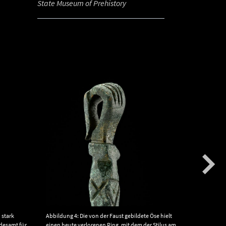
State Museum of Prehistory
 stark
Abbildung 4: Die von der Faust gebildete Öse hielt
Abbildung 5
ndesamt für
einen heute verlorenen Ring, mit dem der Stilus am
verdickten