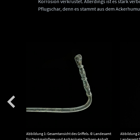
Korrosion verkrustet. Allerdings ist es stark ve
Pflugschar, denn es stammt aus dem Ackerhumus 
filiert-
Abbildung 1: Gesamtansicht des Griffels. © Landesamt
Abbildung 2
lpflege
für Denkmalpflege und Archäologie Sachsen-Anhalt,
Landesamt f