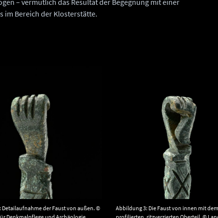
rbogen – vermutlich das Resultat der Begegnung mit einer
im Bereich der Klosterstätte.
: Detailaufnahme der Faust von außen. ©
Abbildung 3: Die Faust von innen mit dem
ür Denkmalpflege und Archäologie
profilierten, ritzverzierten Oberteil. © La