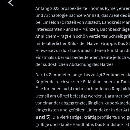
Anfang 2023 prospektierte Thomas Rymer, ehren
und Archäologie Sachsen-Anhalt, das Areal des 
bei Emseloh (Ortsteil von Allstedt, Landkreis Ma
interessanten Funden – Münzen, Buchbeschläge,
Ähnlichem – ragt ein schön verzierter Schreibgrif
mittelalterlicher Stilus der Harzer Gruppe. Das S
Hinweise zur durchaus umstrittenen Funktion die
einstmals überaus bedeutenden, heute jedoch 
der südöstlichen Abdachung des Harzes.
Der 14 Zentimeter lange, bis zu 4,4 Zentimeter st
Kopfende reich verziert: Er läuft in einer zur Fau
Öse für einen nicht mehr vorhandenen Ring bilde
Utensil am Gürtel befestigt werden. Darunter be
voneinander abgegrenzte, länglich-kubooktaederf
eingeritzten und gefeilten Liniendekor in der A
). Die vierkantige, kräftig profilierte und
und 5
griffige und stabile Handhabe. Das Fundstück ist