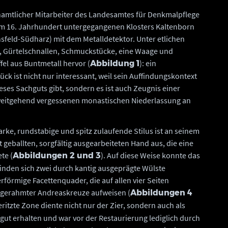
amtlicher Mitarbeiter des Landesamtes für Denkmalpflege
im 16. Jahrhundert untergegangenen Klosters Kaltenborn
nsfeld-Südharz) mit dem Metalldetektor. Unter etlichen
 Gürtelschnallen, Schmuckstücke, eine Waage und
fel aus Buntmetall hervor (
): ein
Abbildung 1
tück ist nicht nur interessant, weil sein Auffindungskontext
ses Sachguts gibt, sondern es ist auch Zeugnis einer
weitgehend vergessenen monastischen Niederlassung an
arke, rundstabige und spitz zulaufende Stilus ist an seinem
st geballten, sorgfältig ausgearbeiteten Hand aus, die eine
te (
). Auf diese Weise konnte das
Abbildungen 2 und 3
finden sich zwei durch kantig ausgeprägte Wülste
örmige Facettenquader, die auf allen vier Seiten
rt gerahmter Andreaskreuze aufweisen (
Abbildungen 4
 geritzte Zone diente nicht nur der Zier, sondern auch als
 gut erhalten und war vor der Restaurierung lediglich durch