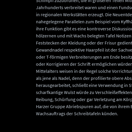
Schimpff zuzuordnen, die in größeren Teilen Mi
Jahrhunderts verbreitet waren und einen Fund
in regionalen Werkstätten erzeugt. Die Neuentde
nahegelegene Parallelen zum Beispiel vom Kyffh
ihre Funktion gibt es eine kontroverse Diskussio
hölzernen und mit Wachs belegten Tafel Notizen
Feststecken der Kleidung oder der Frisur gedien
Gewandnadel respektive Haarpfeil ist der Sachve
oder T-förmigen Verbreiterungen am Ende besit
oder Korrigieren der Schrift ermöglichen würden
Mittelalters weisen in der Regel solche Vorrichtu
als jene als Nadel, denn der profilierte obere Abs
herausgearbeitet, schließt eine Verwendung in S
scharfkantige Wulst würde zu Verschleißeffekten 
Reibung, Schürfung oder gar Verletzung am Kör
Harzer Gruppe Abriebspuren auf, die von ihrem 
Wachsauftrags der Schreibtafeln künden.