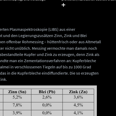
lt, Juraj Lipták.
Denkmalpflege und Archäologie Sachsen-
Juraj Lipták.
ierten Plasmaspektroskopie (LIBS) aus einer
t und den Legierungszusätzen Zinn, Zink und Blei
enen offenbar Rohmessing – hüttenfrisch oder aus Altmetall
alter nicht unüblich. Messing vermochte man damals noch
estandteile Kupfer und Zink zu erzeugen, denn Zink als
 wandte man ein Zementationsverfahren an: Kupferbleche
mei in verschlossenen Tiegeln auf bis zu 1000 Grad
 das in die Kupferbleche eindiffundierte. Die so erzeugten
ink.