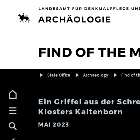
Zur Navigation (Enter)
Zum Inhalt (Enter)
Zum Footer (Enter)
FIND OF THE
State Office
Archaeology
Find of 
Ein Griffel aus der Sch
Klosters Kaltenborn
MAI 2023