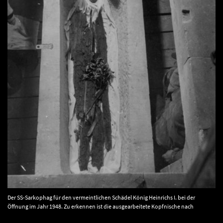
Der SS-Sarkophag für den vermeintlichen Schädel König Heinrichs I. bei der
Öffnung im Jahr 1948. Zu erkennen ist die ausgearbeitete Kopfnische nach
mittelalterlichem Vorbild. © Landesamt für Denkmalpflege und Archäologie