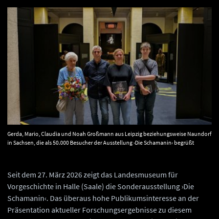
Gerda, Mario, Claudia und Noah Großmann aus Leipzig beziehungsweise Naundorf
in Sachsen, die als 50.000 Besucher der Ausstellung ›Die Schamanin‹ begrüßt
wurden. © Landesamt für Denkmalpflege und Archäologie Sachsen-Anhalt, Anja
Lochner-Rechta.
Seit dem 27. März 2026 zeigt das Landesmuseum für
Vorgeschichte in Halle (Saale) die Sonderausstellung ›Die
Schamanin‹. Das überaus hohe Publikumsinteresse an der
Präsentation aktueller Forschungsergebnisse zu diesem