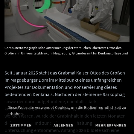
Computertomographische Untersuchung der sterblichen Überreste Ottos des
Großen im Universitätsklinikum Magdeburg. © Landesamt für Denkmalpflege und
Archäologie Sachsen-Anhalt, Claudio Dähnel.
Seit Januar 2025 steht das Grabmal Kaiser Ottos des Großen
im Magdeburger Dom im Mittelpunkt eines umfangreichen
Projektes zur Dokumentation und Konservierung dieses
bedeutenden Denkmals. Nachdem der steinerne Sarkophag
sowie der darin aufgefundene, ebenfalls stark
Diese Webseite verwendet Cookies, um die Bedienfreundlichkeit zu
konservierungsbedürftige Holzsarg im letzten Jahr geöffnet
erhöhen.
worden waren, wurde der Grabinhalt in den letzten Monaten
dokumentiert und zur Sicherung, Erhaltung und
ZUSTIMMEN
ABLEHNEN
MEHR ERFAHREN
Untersuchung entnommen. Anfang 2026 bildete sich eine