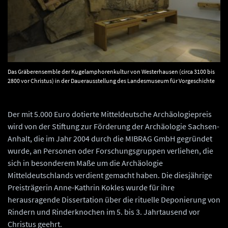
Das Gräberensemble der Kugelamphorenkultur von Westerhausen (circa 3100 bis
2800 vor Christus) in der Dauerausstellung des Landesmuseum für Vorgeschichte
Halle (Saale): der sogenannte ›Rinderbaron‹. © Landesamt für Denkmalpflege und
Archäologie Sachsen-Anhalt, Juraj Lipták.
Der mit 5.000 Euro dotierte Mitteldeutsche Archäologiepreis
wird von der Stiftung zur Förderung der Archäologie Sachsen-
Anhalt, die im Jahr 2004 durch die MIBRAG GmbH gegründet
wurde, an Personen oder Forschungsgruppen verliehen, die
sich in besonderem Maße um die Archäologie
Mitteldeutschlands verdient gemacht haben. Die diesjährige
Preisträgerin Anne-Kathrin Kokles wurde für ihre
herausragende Dissertation über die rituelle Deponierung von
Rindern und Rinderknochen im 5. bis 3. Jahrtausend vor
Christus geehrt.