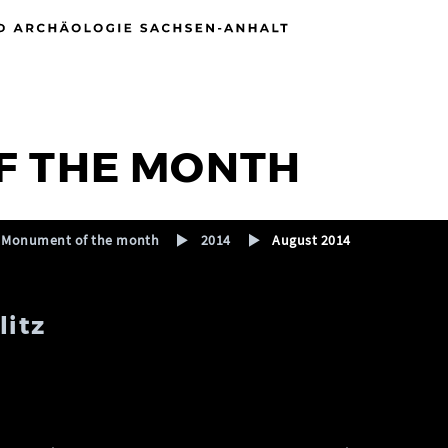
F THE MONTH
Monument of the month
2014
August 2014
litz