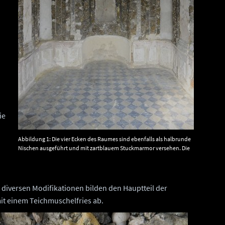
ie
Abbildung 1: Die vier Ecken des Raumes sind ebenfalls als halbrunde
Nischen ausgeführt und mit zartblauem Stuckmarmor versehen. Die
Wände zieren geometrisch-ornamental verlegte Mineralien, Muscheln
und Schnecken. © Landesamt für Denkmalpflege und Archäologie
Sachsen-Anhalt, R. Ulbrich.
 diversen Modifikationen bilden den Hauptteil der
t einem Teichmuschelfries ab.