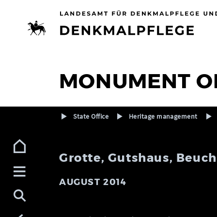
Zur Navigation (Enter)
Zum Inhalt (Enter)
Zum Footer (Enter)
MONUMENT O
State Office
Heritage management
Grotte, Gutshaus, Beuch
AUGUST 2014