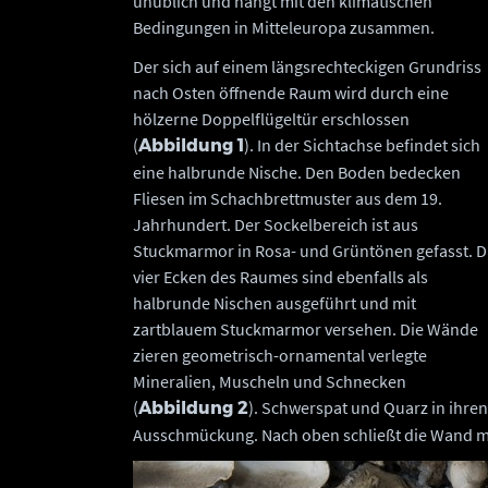
unüblich und hängt mit den klimatischen
Bedingungen in Mitteleuropa zusammen.
Der sich auf einem längsrechteckigen Grundriss
nach Osten öffnende Raum wird durch eine
hölzerne Doppelflügeltür erschlossen
(
). In der Sichtachse befindet sich
Abbildung 1
eine halbrunde Nische. Den Boden bedecken
Fliesen im Schachbrettmuster aus dem 19.
Jahrhundert. Der Sockelbereich ist aus
Stuckmarmor in Rosa- und Grüntönen gefasst. D
vier Ecken des Raumes sind ebenfalls als
halbrunde Nischen ausgeführt und mit
zartblauem Stuckmarmor versehen. Die Wände
zieren geometrisch-ornamental verlegte
Mineralien, Muscheln und Schnecken
(
). Schwerspat und Quarz in ihren
Abbildung 2
Ausschmückung. Nach oben schließt die Wand mi