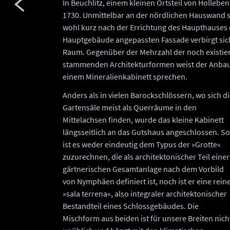
In Beuchlitz, einem kleinen Ortsteil von Hollebe
1730. Unmittelbar an der nördlichen Hauswand sc
wohl kurz nach der Errichtung des Haupthauses en
Hauptgebäude angepassten Fassade verbirgt sich
Raum. Gegenüber der Mehrzahl der noch existier
stammenden Architekturformen weist der Anbau 
einem Mineralienkabinett sprechen.
Anders als in vielen Barockschlössern, wo sich d
Gartensäle meist als Querräume in den
Mittelachsen finden, wurde das kleine Kabinett
längsseitlich an das Gutshaus angeschlossen. So
ist es weder eindeutig dem Typus der »Grotte«
zuzurechnen, die als architektonischer Teil einer
gärtnerischen Gesamtanlage nach dem Vorbild
von Nymphäen definiert ist, noch ist er eine rein
»sala terrena«, also integraler architektonischer
Bestandteil eines Schlossgebäudes. Die
Mischform aus beiden ist für unsere Breiten nich