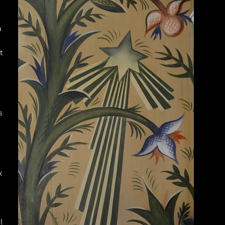
n
t
s
x
l