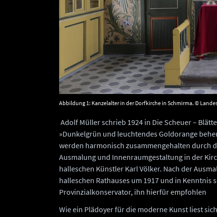
Abbildung 1: Kanzelalter in der Dorfkirche in Schmirma. © Lan
Adolf Müller schrieb 1924 in Die Scheuer – Blät
»Dunkelgrün und leuchtendes Goldorange behe
werden harmonisch zusammengehalten durch das
Ausmalung und Innenraumgestaltung in der Kirch
halleschen Künstler Karl Völker. Nach der Ausma
halleschen Rathauses um 1917 und in Kenntnis s
Provinzialkonservator, ihn hierfür empfohlen
Wie ein Plädoyer für die moderne Kunst liest sic