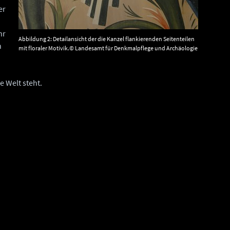
er
hr
Abbildung 2: Detailansicht der die Kanzel flankierenden Seitenteilen
n
mit floraler Motivik.© Landesamt für Denkmalpflege und Archäologie
Sachsen-Anhalt, Gunar Preuß.
e Welt steht.