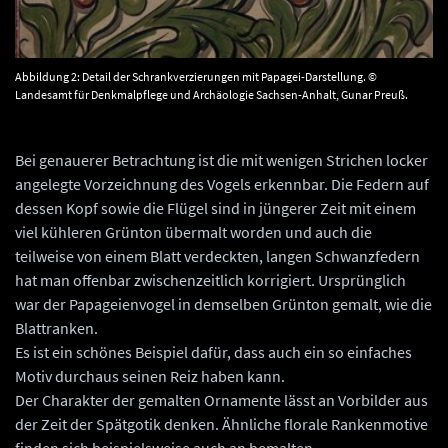
Abbildung 2: Detail der Schrankverzierungen mit Papagei-Darstellung. ©
Landesamt für Denkmalpflege und Archäologie Sachsen-Anhalt, Gunar Preuß.
Bei genauerer Betrachtung ist die mit wenigen Strichen locker
angelegte Vorzeichnung des Vogels erkennbar. Die Federn auf
dessen Kopf sowie die Flügel sind in jüngerer Zeit mit einem
viel kühleren Grünton übermalt worden und auch die
teilweise von einem Blatt verdeckten, langen Schwanzfedern
hat man offenbar zwischenzeitlich korrigiert. Ursprünglich
war der Papageienvogel in demselben Grünton gemalt, wie die
Blattranken.
Es ist ein schönes Beispiel dafür, dass auch ein so einfaches
Motiv durchaus seinen Reiz haben kann.
Der Charakter der gemalten Ornamente lässt an Vorbilder aus
der Zeit der Spätgotik denken. Ähnliche florale Rankenmotive