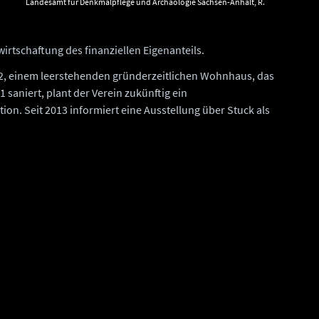
Landesamt für Denkmalpflege und Archäologie Sachsen-Anhalt, R.
Ulbrich.
irtschaftung des finanziellen Eigenanteils.
2, einem leerstehenden gründerzeitlichen Wohnhaus, das
 saniert, plant der Verein zukünftig ein
on. Seit 2013 informiert eine Ausstellung über Stuck als