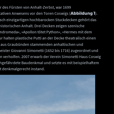
r des Fürsten von Anhalt-Zerbst, war 1699
tativen Anwesens vor den Toren Coswigs (
).
Abbildung 1
isch einzigartigen hochbarocken Stuckdecken gehört das
storischen Anhalt. Drei Decken zeigen szenische
Andromeda«, »Apollon tötet Python«, »Hermes mit dem
ur halten plastische Putti an der Decke theatralisch einen
dem aus Graubünden stammenden anhaltischen und
ster Giovanni Simonetti (1652 bis 1716) zugeordnet und
verholfen. 2007 erwarb der Verein Simonetti Haus Coswig
uchgefährdete Baudenkmal und setzte es mit beispielhaftem
t denkmalgerecht instand.