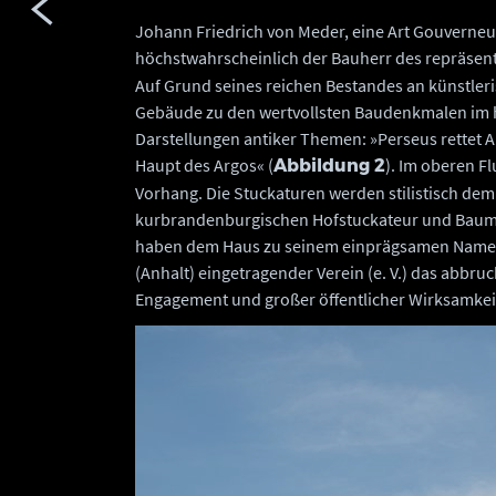
Johann Friedrich von Meder, eine Art Gouverneu
höchstwahrscheinlich der Bauherr des repräsen
Auf Grund seines reichen Bestandes an künstler
Gebäude zu den wertvollsten Baudenkmalen im hi
Darstellungen antiker Themen: »Perseus rettet 
Haupt des Argos« (
). Im oberen Fl
Abbildung 2
Vorhang. Die Stuckaturen werden stilistisch 
kurbrandenburgischen Hofstuckateur und Baumei
haben dem Haus zu seinem einprägsamen Namen 
(Anhalt) eingetragender Verein (e. V.) das abbr
Engagement und großer öffentlicher Wirksamkei