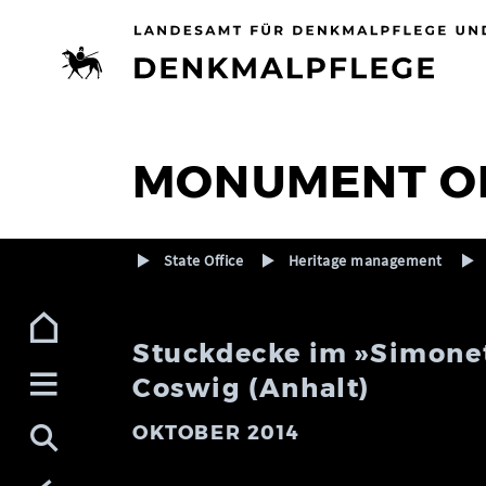
Zur Navigation (Enter)
Zum Inhalt (Enter)
Zum Footer (Enter)
MONUMENT O
State Office
Heritage management
Stuckdecke im »Simonett
Coswig (Anhalt)
OKTOBER 2014