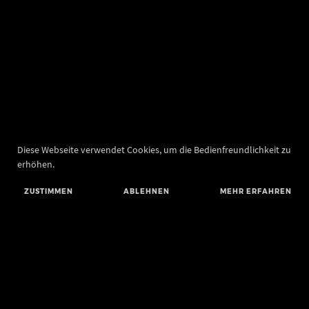
Diese Webseite verwendet Cookies, um die Bedienfreundlichkeit zu
erhöhen.
ZUSTIMMEN
ABLEHNEN
MEHR ERFAHREN
Landesamt für Denkmalpflege und Archäologie Sachsen-Anhalt
Landesmuseum für Vorgeschichte
Richard-Wagner-Straße 9
06114 Halle (Saale)
poststelle@lda.stk.sachsen-anhalt.de
Telefon: +49 345 5247-580
Telefax: +49 345 5247-351