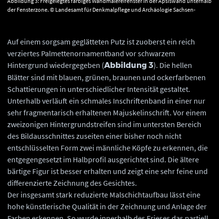
Abbildung 3: Freigelegtes farbiges Wandmalereifenster in der Apsiswand unterhalb
der Fensterzone. © Landesamt für Denkmalpflege und Archäologie Sachsen-
Anhalt, Gunar Preuß.
Auf einem sorgsam geglätteten Putz ist zuoberst ein reich
verziertes Palmettenornamentband vor schwarzem
Hintergrund wiedergegeben (
). Die hellen
Abbildung 3
Blätter sind mit blauen, grünen, braunen und ockerfarbenen
Schattierungen in unterschiedlicher Intensität gestaltet.
Unterhalb verläuft ein schmales Inschriftenband in einer nur
sehr fragmentarisch erhaltenen Majuskelinschrift. Vor einem
zweizonigen Hintergrundstreifen sind im untersten Bereich
des Bildausschnittes zuseiten einer bisher noch nicht
entschlüsselten Form zwei männliche Köpfe zu erkennen, die
entgegengesetzt im Halbprofil ausgerichtet sind. Die ältere
bärtige Figur ist besser erhalten und zeigt eine sehr feine und
differenzierte Zeichnung des Gesichtes.
Der insgesamt stark reduzierte Malschichtaufbau lässt eine
hohe künstlerische Qualität in der Zeichnung und Anlage der
Farben erkennen. So wurde innerhalb des Frieses das partiell