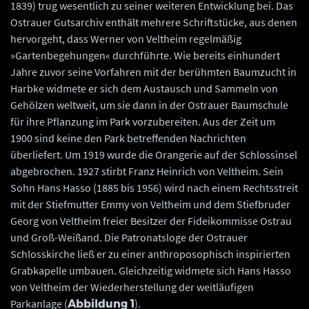
1839) trug wesentlich zu seiner weiteren Entwicklung bei. Das
Ostrauer Gutsarchiv enthält mehrere Schriftstücke, aus denen
hervorgeht, dass Werner von Veltheim regelmäßig
»Gartenbegehungen« durchführte. Wie bereits einhundert
Jahre zuvor seine Vorfahren mit der berühmten Baumzucht in
Harbke widmete er sich dem Austausch und Sammeln von
Gehölzen weltweit, um sie dann in der Ostrauer Baumschule
für ihre Pflanzung im Park vorzubereiten. Aus der Zeit um
1900 sind keine den Park betreffenden Nachrichten
überliefert. Um 1919 wurde die Orangerie auf der Schlossinsel
abgebrochen. 1927 stirbt Franz Heinrich von Veltheim. Sein
Sohn Hans Hasso (1885 bis 1956) wird nach einem Rechtsstreit
mit der Stiefmutter Emmy von Veltheim und dem Stiefbruder
Georg von Veltheim freier Besitzer der Fideikommisse Ostrau
und Groß-Weißand. Die Patronatsloge der Ostrauer
Schlosskirche ließ er zu einer anthroposophisch inspirierten
Grabkapelle umbauen. Gleichzeitig widmete sich Hans Hasso
von Veltheim der Wiederherstellung der weitläufigen
Parkanlage (
).
Abbildung 1