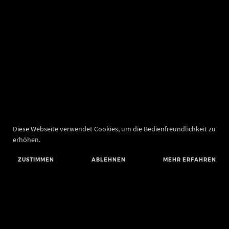
Diese Webseite verwendet Cookies, um die Bedienfreundlichkeit zu
erhöhen.
ZUSTIMMEN
ABLEHNEN
MEHR ERFAHREN
Landesamt für Denkmalpflege und Archäologie Sachsen-Anhalt
Landesmuseum für Vorgeschichte
Richard-Wagner-Straße 9
06114 Halle (Saale)
poststelle@lda.stk.sachsen-anhalt.de
Telefon: +49 345 5247-580