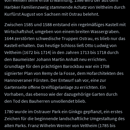
von Meißen seine erste Erwähnung. 1586 wird der aus dem
Harbker Familienzweig stammende Achatz von Veltheim durch
Kurfürst August von Sachsen mit Ostrau belehnt.
Zwischen 1585 und 1588 entstand ein regelmäßiges Kastell mit
Wirtschaftshof, umgeben von einem breiten Wassergraben.
1644 zerstörten schwedische Truppen Ostrau, es blieb nur das
Kastell erhalten. Das heutige Schloss ließ Otto Ludwig von
Veltheim (1672 bis 1714) in den Jahren 1713 bis 1718 durch
den Baumeister Johann Martin Anhalt neu errichten.
Grundlage für den prächtigen Barockbau war ein 1708
signierter Plan von Remy de la Fosse, dem Hofarchitekten des
Hannoveraner Fürsten. Der Entwurf sah vor, eine zur
Gartenseite offene Dreiflügelanlage zu errichten. Ein
Vorhaben, das ebenso wie der dazugehörige Garten durch
den Tod des Bauherren unvollendet blieb.
1780 wurde im Ostrauer Park ein Ginkgo gepflanzt, ein erstes
Zeichen für die beginnende landschaftliche Umgestaltung des
alten Parks. Franz Wilhelm Werner von Veltheim (1785 bis