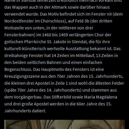
Name in Stendal seinerzeit urkundlich mehrfach vorkam und
das Wappen auch in der Altmark sowie darüber hinaus
verwendet wurde. Das Motiv befindet sich im Fenster nII (dem
Nordostfenster im Chorschluss), auf Feld 3b (der dritten
Motivzeile von unten, in der mittleren von drei
Fensterbahnen) im 1460 bis 1469 verlängerten Chor der
gotischen Pfarrkirche St. Jakobi in Stendal, die für ihre
kulturell-künstlerisch wertvolle Ausstattung bekannt ist. Das
dreibahnige Fenster hat 14 Zeilen im Mittellauf, 13 Zeilen in
den beiden seitlichen Bahnen und einen einfachen
Bogenschluss. Das Hauptmotiv des Fensters ist eine
Kreuzigungsszene aus den 70er Jahren des 15. Jahrhunderts,
die kleinen drei Apostel in Zeile 1 sind wohl die ältesten Felder
(späte 70er Jahre des 14. Jahrhunderts) und stammen aus
dem Vorgängerbau. Das Stifterbild sowie Maria Magdalena
und drei große Apostel werden in die 60er Jahre des 15.
Jahrhunderts datiert.