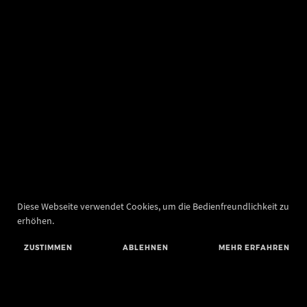
Diese Webseite verwendet Cookies, um die Bedienfreundlichkeit zu
erhöhen.
ZUSTIMMEN
ABLEHNEN
MEHR ERFAHREN
Landesamt für Denkmalpflege und Archäologie Sachsen-Anhalt
Landesmuseum für Vorgeschichte
Richard-Wagner-Straße 9