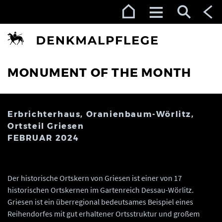
Zur Navigation (Enter)
Zum Inhalt (Enter)
Zum Footer (Enter)
MONUMENT OF THE MONTH
Erbrichterhaus, Oranienbaum-Wörlitz,
Ortsteil Griesen
FEBRUAR 2024
Der historische Ortskern von Griesen ist einer von 17
historischen Ortskernen im Gartenreich Dessau-Wörlitz.
Griesen ist ein überregional bedeutsames Beispiel eines
Reihendorfes mit gut erhaltener Ortsstruktur und großem