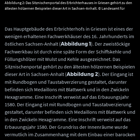
Abbildung 2: Das Sitznischenportal des Erbrichterhauses in Griesen gehört zu den
ältesten hölzernen Beispielen dieser Art in Sachsen-Anhalt. © Landesamt für
Denkmalpflege und Archäologie Sachsen-Anhalt, Gunar Preuß.
Das Hauptgebäude des Erbrichterhofs in Griesen ist eines der
wenigen erhaltenen Fachwerkhäuser des 16. Jahrhunderts im
östlichen Sachsen-Anhalt (
). Der zweistöckige
Abbildung 1
Fachwerkbau ist durch eine späte Form der Schiffskehle und
Füllungshölzer mit Wulst und Kehle ausgezeichnet. Das
Sitznischenportal gehört zu den ältesten hölzernen Beispielen
dieser Art in Sachsen-Anhalt (
). Der Eingang ist
Abbildung 2
mit Rundbogen und Taustabverzierung gestaltet, darunter
befinden sich Medaillons mit Blattwerk und in den Zwickeln
Hexagramme. Eine Inschrift verweist auf das Erbauungsjahr
1580. Der Eingang ist mit Rundbogen und Taustabverzierung
gestaltet, darunter befinden sich Medaillons mit Blattwerk und
in den Zwickeln Hexagramme. Eine Inschrift verweist auf das
Erbauungsjahr 1580. Der Grundriss der Innenräume wurde
vermutlich im Zusammenhang mit dem Einbau einer barocken