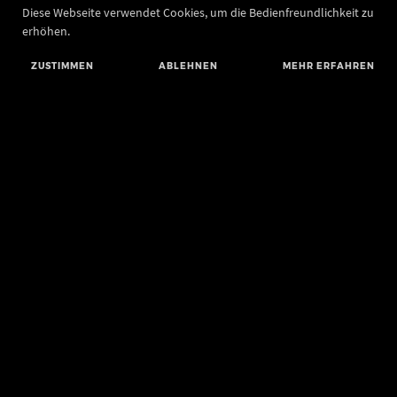
Diese Webseite verwendet Cookies, um die Bedienfreundlichkeit zu
erhöhen.
ZUSTIMMEN
ABLEHNEN
MEHR ERFAHREN
Landesamt für Denkmalpflege und Archäologie Sachsen-Anhalt
Landesmuseum für Vorgeschichte
Richard-Wagner-Straße 9
06114 Halle (Saale)
poststelle@lda.stk.sachsen-anhalt.de
Telefon: +49 345 5247-580
Telefax: +49 345 5247-351
BLUESKY
MASTODON
YOUTUBE
FACEBOOK
INSTAGRAM STATE MUSEUM
INSTAGRAM STATE OFFICE