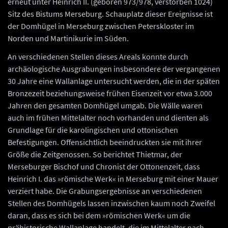
erneut unter Heinrich II. (geboren 973/978, verstorben 1024)
Sitz des Bistums Merseburg. Schauplatz dieser Ereignisse ist
der Domhügel in Merseburg zwischen Peterskloster im
Norden und Martinikurie im Süden.
An verschiedenen Stellen dieses Areals konnte durch
archäologische Ausgrabungen insbesondere der vergangenen
30 Jahre eine Wallanlage untersucht werden, die in der späten
Bronzezeit beziehungsweise frühen Eisenzeit vor etwa 3.000
Jahren den gesamten Domhügel umgab. Die Wälle waren
auch im frühen Mittelalter noch vorhanden und dienten als
Grundlage für die karolingischen und ottonischen
Befestigungen. Offensichtlich beeindruckten sie mit ihrer
Größe die Zeitgenossen. So berichtet Thietmar, der
Merseburger Bischof und Chronist der Ottonenzeit, dass
Heinrich I. das »römische Werk« in Merseburg mit einer Mauer
verziert habe. Die Grabungsergebnisse an verschiedenen
Stellen des Domhügels lassen inzwischen kaum noch Zweifel
daran, dass es sich bei dem »römischen Werk« um die
prähistorische Wallanlage handelt, die im Mittelalter nach