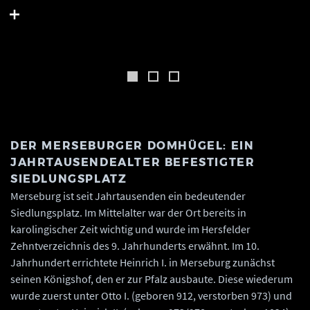
ist das Mauerwerk des 11. Jahrhunderts noch in voller Geschosshöhe erhalten. ©
Landesamt für Denkmalpflege und Archäologie Sachsen-Anhalt, Dirk Höhne.
DER MERSEBURGER DOMHÜGEL: EIN
JAHRTAUSENDEALTER BEFESTIGTER
SIEDLUNGSPLATZ
Merseburg ist seit Jahrtausenden ein bedeutender
Siedlungsplatz. Im Mittelalter war der Ort bereits in
karolingischer Zeit wichtig und wurde im Hersfelder
Zehntverzeichnis des 9. Jahrhunderts erwähnt. Im 10.
Jahrhundert errichtete Heinrich I. in Merseburg zunächst
seinen Königshof, den er zur Pfalz ausbaute. Diese wiederum
wurde zuerst unter Otto I. (geboren 912, verstorben 973) und