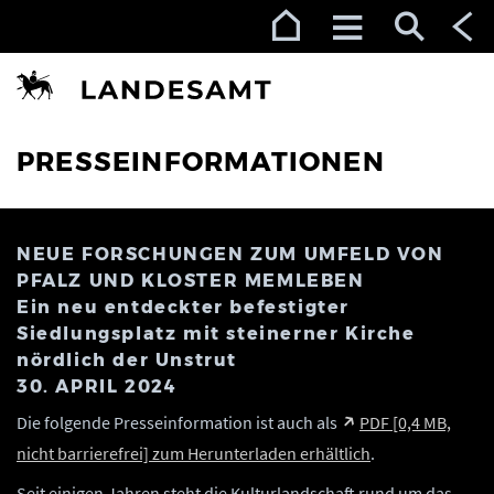
Zur Navigation (Enter)
Zum Inhalt (Enter)
Zum Footer (Enter)
PRESSEINFORMATIONEN
NEUE FORSCHUNGEN ZUM UMFELD VON
PFALZ UND KLOSTER MEMLEBEN
Ein neu entdeckter befestigter
Siedlungsplatz mit steinerner Kirche
nördlich der Unstrut
30. APRIL 2024
Die folgende Presseinformation ist auch als
PDF [0,4 MB,
nicht barrierefrei] zum Herunterladen erhältlich
.
Seit einigen Jahren steht die Kulturlandschaft rund um das