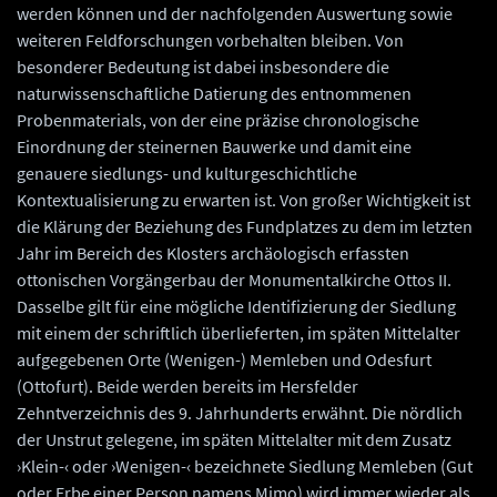
werden können und der nachfolgenden Auswertung sowie
weiteren Feldforschungen vorbehalten bleiben. Von
besonderer Bedeutung ist dabei insbesondere die
naturwissenschaftliche Datierung des entnommenen
Probenmaterials, von der eine präzise chronologische
Einordnung der steinernen Bauwerke und damit eine
genauere siedlungs- und kulturgeschichtliche
Kontextualisierung zu erwarten ist. Von großer Wichtigkeit ist
die Klärung der Beziehung des Fundplatzes zu dem im letzten
Jahr im Bereich des Klosters archäologisch erfassten
ottonischen Vorgängerbau der Monumentalkirche Ottos II.
Dasselbe gilt für eine mögliche Identifizierung der Siedlung
mit einem der schriftlich überlieferten, im späten Mittelalter
aufgegebenen Orte (Wenigen-) Memleben und Odesfurt
(Ottofurt). Beide werden bereits im Hersfelder
Zehntverzeichnis des 9. Jahrhunderts erwähnt. Die nördlich
der Unstrut gelegene, im späten Mittelalter mit dem Zusatz
›Klein-‹ oder ›Wenigen-‹ bezeichnete Siedlung Memleben (Gut
oder Erbe einer Person namens Mimo) wird immer wieder als