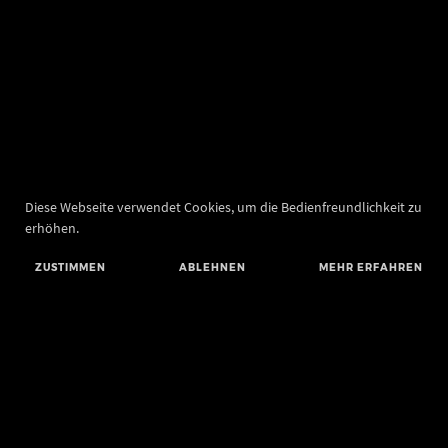
Diese Webseite verwendet Cookies, um die Bedienfreundlichkeit zu
erhöhen.
ZUSTIMMEN
ABLEHNEN
MEHR ERFAHREN
Landesamt für Denkmalpflege und Archäologie Sachsen-Anhalt
Landesmuseum für Vorgeschichte
Richard-Wagner-Straße 9
06114 Halle (Saale)
poststelle@lda.stk.sachsen-anhalt.de
Telefon: +49 345 5247-580
Telefax: +49 345 5247-351