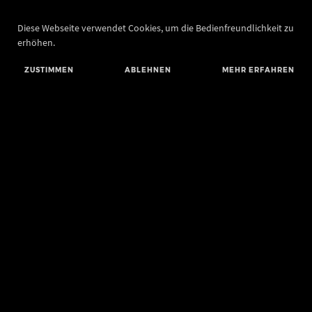
Diese Webseite verwendet Cookies, um die Bedienfreundlichkeit zu
erhöhen.
ZUSTIMMEN
ABLEHNEN
MEHR ERFAHREN
Landesamt für Denkmalpflege und Archäologie Sachsen-Anhalt
Landesmuseum für Vorgeschichte
Richard-Wagner-Straße 9
06114 Halle (Saale)
poststelle@lda.stk.sachsen-anhalt.de
Telefon: +49 345 5247-580
Telefax: +49 345 5247-351
BLUESKY
MASTODON
YOUTUBE
FACEBOOK
INSTAGRAM LANDESMUSEUM
INSTAGRAM LANDESAMT