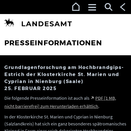
Zur Navigation (Enter)
Zum Inhalt (Enter)
Zum Footer (Enter)
PRESSEINFORMATIONEN
Grundlagenforschung am Hochbrandgips-
Estrich der Klosterkirche St. Marien und
Cyprian in Nienburg (Saale)
25. FEBRUAR 2025
Die folgende Presseinformation ist auch als
PDF [1 MB,
nicht barrierefrei] zum Herunterladen erhältlich
.
In der Klosterkirche St. Marien und Cyprian in Nienburg
(Salzlandkreis) hat sich ein ganz besonderes spätromanisches
Kleinod in Form eines reich dekorierten Hochbrandgips-