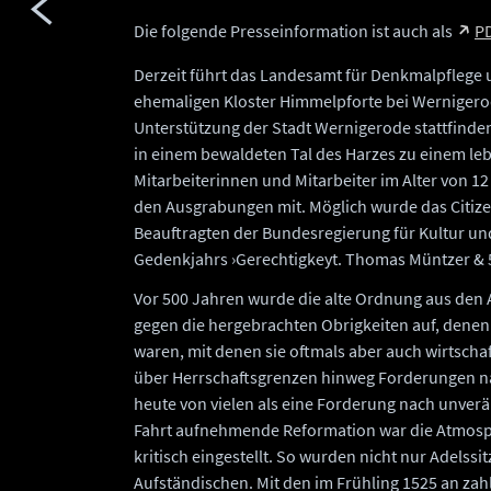
Die folgende Presseinformation ist auch als
PD
Derzeit führt das Landesamt für Denkmalpflege
ehemaligen Kloster Himmelpforte bei Wernigero
Unterstützung der Stadt Wernigerode stattfind
in einem bewaldeten Tal des Harzes zu einem le
Mitarbeiterinnen und Mitarbeiter im Alter von 12
den Ausgrabungen mit. Möglich wurde das Citiz
Beauftragten der Bundesregierung für Kultur u
Gedenkjahrs ›Gerechtigkeyt. Thomas Müntzer & 
Vor 500 Jahren wurde die alte Ordnung aus den
gegen die hergebrachten Obrigkeiten auf, denen
waren, mit denen sie oftmals aber auch wirtschaf
über Herrschaftsgrenzen hinweg Forderungen n
heute von vielen als eine Forderung nach unver
Fahrt aufnehmende Reformation war die Atmosph
kritisch eingestellt. So wurden nicht nur Adelssi
Aufständischen. Mit den im Frühling 1525 an zah