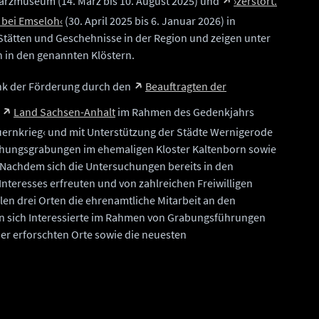
arzmuseum (14. März bis 10. August 2025) und
›zerstört.
 bei Emseloh‹
(30. April 2025 bis 6. Januar 2026) in
Stätten und Geschehnisse in der Region und zeigen unter
in den genannten Klöstern.
ank der Förderung durch den
Beauftragten der
s
Land Sachsen-Anhalt
im Rahmen des Gedenkjahrs
uernkrieg‹ und mit Unterstützung der Städte Wernigerode
chungsgrabungen im ehemaligen Kloster Kaltenborn sowie
. Nachdem sich die Untersuchungen bereits in den
nteresses erfreuten und von zahlreichen Freiwilligen
llen drei Orten die ehrenamtliche Mitarbeit an den
 sich Interessierte im Rahmen von Grabungsführungen
er erforschten Orte sowie die neuesten