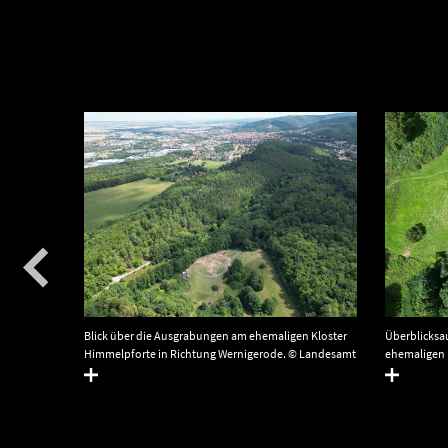
 und
Blick über die Ausgrabungen am ehemaligen Kloster
Überblicks
Himmelpforte in Richtung Wernigerode. © Landesamt
ehemaligen 
nhalt,
für Denkmalpflege und Archäologie Sachsen-Anhalt,
Denkmalpfle
Robert Prust.
Robert Prust