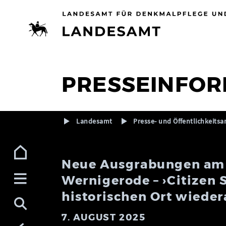
Zur Navigation (Enter)
Zum Inhalt (Enter)
Zum Footer (Enter)
PRESSEINFOR
Landesamt
Presse- und Öffentlichkeitsa
Neue Ausgrabungen am 
Wernigerode – ›Citizen S
historischen Ort wieder
7. AUGUST 2025