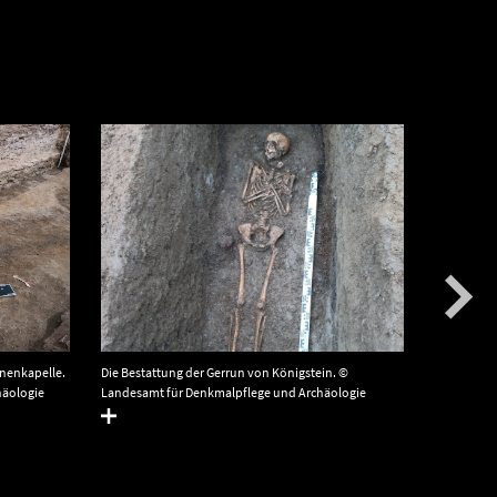
Die Grabu
Die Bestattung der Gerrun von Königstein. ©
inenkapelle.
ehrenamtli
Landesamt für Denkmalpflege und Archäologie
häologie
Denkmalpfl
Sachsen-Anhalt, Felix Biermann.
Nike Mestw