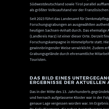
Südwestdeutschland sowie Tirol parallel auffla
als größter Volksaufstand vor der Französischen
Seit 2023 führt das Landesamt für Denkmalpfle
Forschungsgrabungen an ausgewählten authenti
heutigen Sachsen-Anhalt durch. Das ehemalige 
(Landkreis Harz) ist einer dieser Orte. Derzeit f
Forschungskampagne in Himmelpforte statt. Hier wi
gewinnbringender Weise verwirklicht. Zudem erf
Grabungsgelände durch ehrenamtliche Mitarbeite
Touristen.
DAS BILD EINES UNTERGEGAN
ERGEBNISSE DER AKTUELLEN
Das in der Mitte des 13. Jahrhunderts gegründet
und hernach aufgelassene Kloster war in der Fol
genaue Lage vergessen worden war. Im Ergebnis 