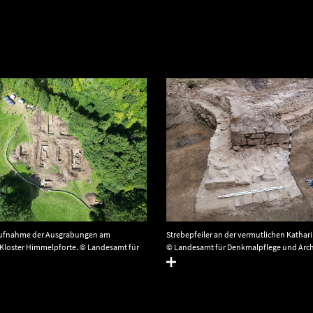
aufnahme der Ausgrabungen am
Strebepfeiler an der vermutlichen Kathar
Kloster Himmelpforte. © Landesamt für
© Landesamt für Denkmalpflege und Arc
ge und Archäologie Sachsen-Anhalt,
Sachsen-Anhalt, Felix Biermann.
.