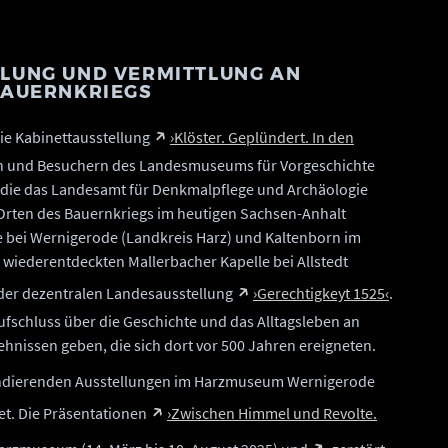
LUNG UND VERMITTLUNG AN
BAUERNKRIEGS
die Kabinettausstellung
›Klöster. Geplündert. In den
 und Besuchern des Landesmuseums für Vorgeschichte
n, die das Landesamt für Denkmalpflege und Archäologie
 Orten des Bauernkriegs im heutigen Sachsen-Anhalt
e bei Wernigerode (Landkreis Harz) und Kaltenborn im
 wiederentdeckten Mallerbacher Kapelle bei Allstedt
l der dezentralen Landesausstellung
›Gerechtigkeyt 1525‹
.
fschluss über die Geschichte und das Alltagsleben an
hnissen geben, die sich dort vor 500 Jahren ereigneten.
pondierenden Ausstellungen im Harzmuseum Wernigerode
t. Die Präsentationen
›Zwischen Himmel und Revolte.