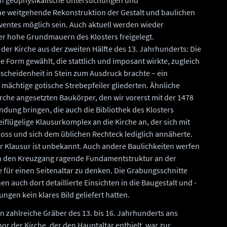
ch geophysikalische Untersuchungen und
ne weitgehende Rekonstruktion der Gestalt und baulichen
entes möglich sein. Auch aktuell werden wieder
er hohe Grundmauern des Klosters freigelegt.
der Kirche aus der zweiten Hälfte des 13. Jahrhunderts: Die
e Form gewählt, die stattlich und imposant wirkte, zugleich
cheidenheit in Stein zum Ausdruck brachte – ein
 mächtige gotische Strebepfeiler gliederten. Ähnliche
irche angesetzten Baukörper, den wir vorerst mit der 1478
ndung bringen, die auch die Bibliothek des Klosters
iflügelige Klausurkomplex an die Kirche an, der sich mit
oss und sich dem üblichen Rechteck lediglich annäherte.
 Klausur ist unbekannt. Auch andere Baulichkeiten werfen
 in den Kreuzgang ragende Fundamentstruktur an der
he für einen Seitenaltar zu denken. Die Grabungsschnitte
n auch dort detaillierte Einsichten in die Baugestalt und -
gen kein klares Bild geliefert hatten.
 zahlreiche Gräber des 13. bis 16. Jahrhunderts ans
r der Kirche, der den Hauptaltar enthielt, war zur