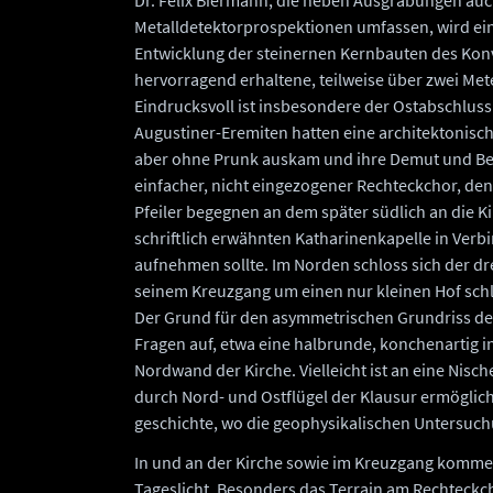
Dr. Felix Biermann, die neben Ausgrabungen au
Metalldetektorprospektionen umfassen, wird ei
Entwicklung der steinernen Kernbauten des Konv
hervorragend erhaltene, teilweise über zwei Met
Eindrucksvoll ist insbesondere der Ostabschluss 
Augustiner-Eremiten hatten eine architektonisch
aber ohne Prunk auskam und ihre Demut und Bes
einfacher, nicht eingezogener Rechteckchor, den
Pfeiler begegnen an dem später südlich an die K
schriftlich erwähnten Katharinenkapelle in Verbi
aufnehmen sollte. Im Norden schloss sich der dre
seinem Kreuzgang um einen nur kleinen Hof schl
Der Grund für den asymmetrischen Grundriss der
Fragen auf, etwa eine halbrunde, konchenartig
Nordwand der Kirche. Vielleicht ist an eine Nisc
durch Nord- und Ostflügel der Klausur ermögliche
geschichte, wo die geophysikalischen Untersuchun
In und an der Kirche sowie im Kreuzgang kommen
Tageslicht. Besonders das Terrain am Rechteckcho