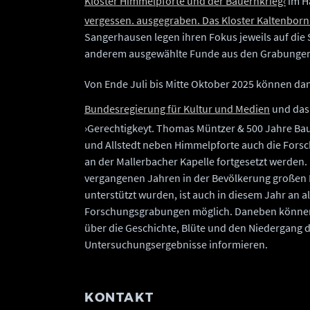
Kloster Himmelpforte und der Bauernkrieg‹
im H
vergessen. ausgegraben. Das Kloster Kaltenborn
Sangerhausen legen ihren Fokus jeweils auf die 
anderem ausgewählte Funde aus den Grabungen 
Von Ende Juli bis Mitte Oktober 2025 können d
Bundesregierung für Kultur und Medien
und da
›Gerechtigkeyt. Thomas Müntzer & 500 Jahre Ba
und Allstedt neben Himmelpforte auch die Fors
an der Mallerbacher Kapelle fortgesetzt werden
vergangenen Jahren in der Bevölkerung großen I
unterstützt wurden, ist auch in diesem Jahr an a
Forschungsgrabungen möglich. Daneben können
über die Geschichte, Blüte und den Niedergang d
Untersuchungsergebnisse informieren.
KONTAKT