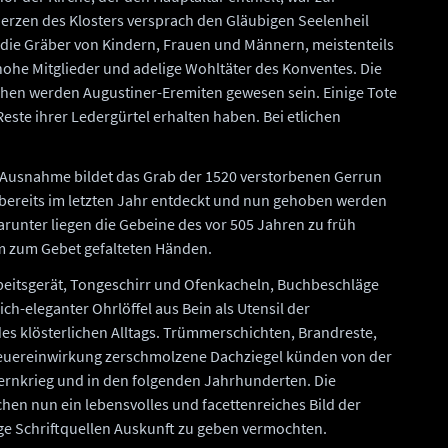
Herzen des Klosters versprach den Gläubigen Seelenheil
 die Gräber von Kindern, Frauen und Männern, meistenteils
hohe Mitglieder und adelige Wohltäter des Konventes. Die
chen werden Augustiner-Eremiten gewesen sein. Einige Tote
este ihrer Ledergürtel erhalten haben. Bei etlichen
e Ausnahme bildet das Grab der 1520 verstorbenen Gerrun
e bereits im letzten Jahr entdeckt und nun gehoben werden
runter liegen die Gebeine des vor 505 Jahren zu früh
 zum Gebet gefalteten Händen.
beitsgerät, Tongeschirr und Ofenkacheln, Buchbeschläge
ich-eleganter Ohrlöffel aus Bein als Utensil der
es klösterlichen Alltags. Trümmerschichten, Brandreste,
euereinwirkung zerschmolzene Dachziegel künden von der
ernkrieg und in den folgenden Jahrhunderten. Die
chen nun ein lebensvolles und facettenreiches Bild der
ge Schriftquellen Auskunft zu geben vermochten.