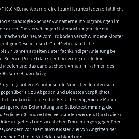
F [0,6 MB, nicht barrierefrei] zum Herunterladen erhältlich
.
 und Archäologie Sachsen-Anhalt erneut Ausgrabungen im
de durch. Die vierwöchigen Untersuchungen, die mit
en, machen das heute vom Erdboden verschwundene Kloster
bendigen Geschichtsort. Gut 40 ehrenamtliche
 bis 77 Jahren arbeiten unter fachkundiger Anleitung bei
en-Science-Projekt dank der Förderung durch den
nd Medien und das Land Sachsen-Anhalt im Rahmen des
500 Jahre Bauernkrieg‹.
 Angeln gehoben. Zehntausende Menschen lehnten sich
 gegenüber sie zu Abgaben und Diensten verpflichtet
tlich konkurrierten. Erstmals stellte der ›gemeine Mann‹
ach gerechter Behandlung und Selbstbestimmung, die
äußerlichen Grundrechten verstanden werden. Durch die an
äre aufgeheizt und kirchlichen Einrichtungen gegenüber
tze, sondern vor allem auch Klöster Ziel von Angriffen der
lreichen Orten in Mitteldeutschland und