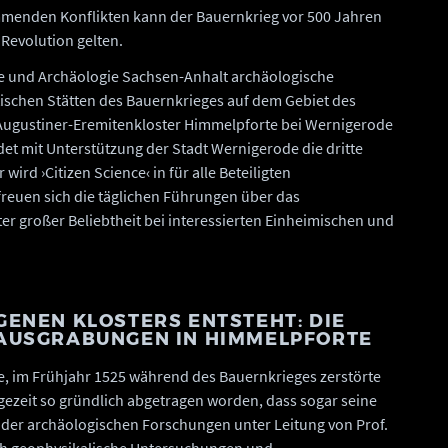
mmenden Konflikten kann der Bauernkrieg vor 500 Jahren
 Revolution gelten.
ge und Archäologie Sachsen-Anhalt archäologische
schen Stätten des Bauernkrieges auf dem Gebiet des
Augustiner-Eremitenkloster Himmelpforte bei Wernigerode
indet mit Unterstützung der Stadt Wernigerode die dritte
rd ›Citizen Science‹ in für alle Beteiligten
reuen sich die täglichen Führungen über das
r großer Beliebtheit bei interessierten Einheimischen und
GENEN KLOSTERS ENTSTEHT: DIE
 AUSGRABUNGEN IN HIMMELPFORTE
e, im Frühjahr 1525 während des Bauernkrieges zerstörte
gezeit so gründlich abgetragen worden, dass sogar seine
der archäologischen Forschungen unter Leitung von Prof.