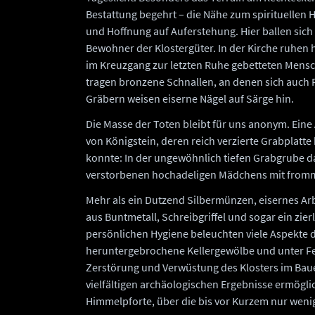
Bestattung begehrt – die Nähe zum spirituellen 
und Hoffnung auf Auferstehung. Hier ballen sich
Bewohner der Klostergüter. In der Kirche ruhen 
im Kreuzgang zur letzten Ruhe gebetteten Mens
tragen bronzene Schnallen, an denen sich auch R
Gräbern weisen eiserne Nägel auf Särge hin.
Die Masse der Toten bleibt für uns anonym. Ein
von Königstein, deren reich verzierte Grabplatt
konnte: In der ungewöhnlich tiefen Grabgrube da
verstorbenen hochadeligen Mädchens mit fromm
Mehr als ein Dutzend Silbermünzen, eisernes Ar
aus Buntmetall, Schreibgriffel und sogar ein zierl
persönlichen Hygiene beleuchten viele Aspekte d
heruntergebrochene Kellergewölbe und unter F
Zerstörung und Verwüstung des Klosters im Bau
vielfältigen archäologischen Ergebnisse ermögli
Himmelpforte, über die bis vor Kurzem nur weni