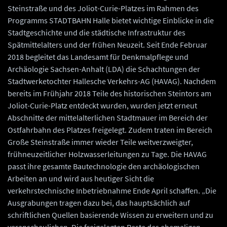
Steinstraße und des Joliot-Curie-Platzes im Rahmen des
Programms STADTBAHN Halle bietet wichtige Einblicke in die
Stadtgeschichte und die städtische Infrastruktur des
Spätmittelalters und der frühen Neuzeit. Seit Ende Februar
2018 begleitet das Landesamt für Denkmalpflege und
Archäologie Sachsen-Anhalt (LDA) die Schachtungen der
Stadtwerketochter Hallesche Verkehrs-AG (HAVAG). Nachdem
bereits im Frühjahr 2018 Teile des historischen Steintors am
Joliot-Curie-Platz entdeckt wurden, wurden jetzt erneut
Abschnitte der mittelalterlichen Stadtmauer im Bereich der
Ostfahrbahn des Platzes freigelegt. Zudem traten im Bereich
Große Steinstraße immer wieder Teile weitverzweigter,
frühneuzeitlicher Holzwasserleitungen zu Tage. Die HAVAG
passt ihre gesamte Bautechnologie den archäologischen
Arbeiten an und wird aus heutiger Sicht die
verkehrstechnische Inbetriebnahme Ende April schaffen. „Die
Ausgrabungen tragen dazu bei, das hauptsächlich auf
schriftlichen Quellen basierende Wissen zu erweitern und zu