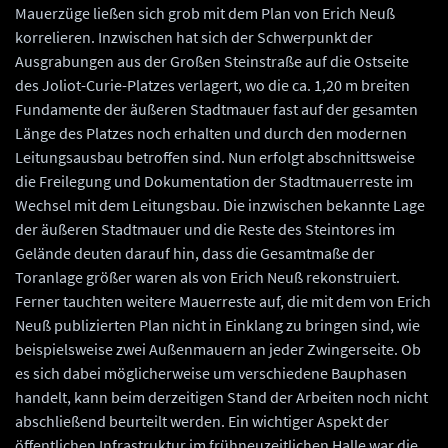
Mauerzüge ließen sich grob mit dem Plan von Erich Neuß
korrelieren. Inzwischen hat sich der Schwerpunkt der
Ausgrabungen aus der Großen Steinstraße auf die Ostseite
des Joliot-Curie-Platzes verlagert, wo die ca. 1,20 m breiten
Fundamente der äußeren Stadtmauer fast auf der gesamten
Länge des Platzes noch erhalten und durch den modernen
Leitungsausbau betroffen sind. Nun erfolgt abschnittsweise
die Freilegung und Dokumentation der Stadtmauerreste im
Wechsel mit dem Leitungsbau. Die inzwischen bekannte Lage
der äußeren Stadtmauer und die Reste des Steintores im
Gelände deuten darauf hin, dass die Gesamtmaße der
Toranlage größer waren als von Erich Neuß rekonstruiert.
Ferner tauchten weitere Mauerreste auf, die mit dem von Erich
Neuß publizierten Plan nicht in Einklang zu bringen sind, wie
beispielsweise zwei Außenmauern an jeder Zwingerseite. Ob
es sich dabei möglicherweise um verschiedene Bauphasen
handelt, kann beim derzeitigen Stand der Arbeiten noch nicht
abschließend beurteilt werden. Ein wichtiger Aspekt der
öffentlichen Infrastruktur im frühneuzeitlichen Halle war die