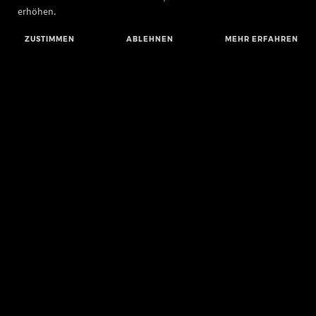
erhöhen.
ZUSTIMMEN
ABLEHNEN
MEHR ERFAHREN
Landesamt für Denkmalpflege und Archäologie Sachsen-Anhalt
Landesmuseum für Vorgeschichte
Richard-Wagner-Straße 9
06114 Halle (Saale)
poststelle@lda.stk.sachsen-anhalt.de
Telefon: +49 345 5247-580
Telefax: +49 345 5247-351
BLUESKY
MASTODON
YOUTUBE
FACEBOOK
INSTAGRAM LANDESMUSEUM
INSTAGRAM LANDESAMT