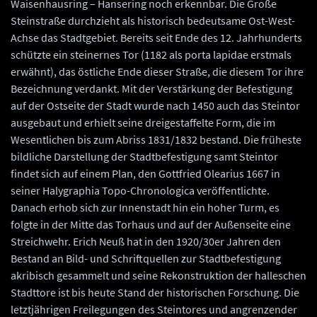
Waisenhausring – Hansering noch erkennbar. Die Große
Steinstraße durchzieht als historisch bedeutsame Ost-West-
Achse das Stadtgebiet. Bereits seit Ende des 12. Jahrhunderts
schützte ein steinernes Tor (1182 als porta lapidae erstmals
erwähnt), das östliche Ende dieser Straße, die diesem Tor ihre
Bezeichnung verdankt. Mit der Verstärkung der Befestigung
auf der Ostseite der Stadt wurde nach 1450 auch das Steintor
ausgebaut und erhielt seine dreigestaffelte Form, die im
Wesentlichen bis zum Abriss 1831/1832 bestand. Die früheste
bildliche Darstellung der Stadtbefestigung samt Steintor
findet sich auf einem Plan, den Gottfried Olearius 1667 in
seiner Halygraphia Topo-Chronologica veröffentlichte.
Danach erhob sich zur Innenstadt hin ein hoher Turm, es
folgte in der Mitte das Torhaus und auf der Außenseite eine
Streichwehr. Erich Neuß hat in den 1920/30er Jahren den
Bestand an Bild- und Schriftquellen zur Stadtbefestigung
akribisch gesammelt und seine Rekonstruktion der halleschen
Stadttore ist bis heute Stand der historischen Forschung. Die
letztjährigen Freilegungen des Steintores und angrenzender