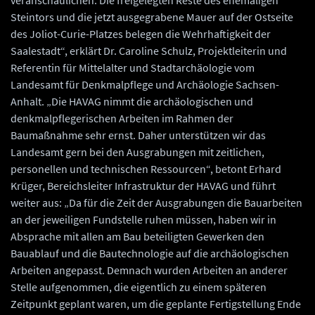
veranschaulichen. Die freigelegten Reste des ehemaligen
Steintors und die jetzt ausgegrabene Mauer auf der Ostseite
des Joliot-Curie-Platzes belegen die Wehrhaftigkeit der
Saalestadt“, erklärt Dr. Caroline Schulz, Projektleiterin und
Referentin für Mittelalter und Stadtarchäologie vom
Landesamt für Denkmalpflege und Archäologie Sachsen-
Anhalt. „Die HAVAG nimmt die archäologischen und
denkmalpflegerischen Arbeiten im Rahmen der
Baumaßnahme sehr ernst. Daher unterstützen wir das
Landesamt gern bei den Ausgrabungen mit zeitlichen,
personellen und technischen Ressourcen“, betont Erhard
Krüger, Bereichsleiter Infrastruktur der HAVAG und führt
weiter aus: „Da für die Zeit der Ausgrabungen die Bauarbeiten
an der jeweiligen Fundstelle ruhen müssen, haben wir in
Absprache mit allen am Bau beteiligten Gewerken den
Bauablauf und die Bautechnologie auf die archäologischen
Arbeiten angepasst. Demnach wurden Arbeiten an anderer
Stelle aufgenommen, die eigentlich zu einem späteren
Zeitpunkt geplant waren, um die geplante Fertigstellung Ende