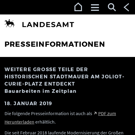
Zur Navigation (Enter)
Zum Inhalt (Enter)
Zum Footer (Enter)
PRESSEINFORMATIONEN
WEITERE GROSSE TEILE DER H
ISTORISCHEN STADTMAUER AM JOLIOT-C
URIE-PLATZ ENTDECKT
Bauarbeiten im Zeitplan
18. JANUAR 2019
Die folgende Presseinformation ist auch als
PDF zum
Herunterladen
erhältlich.
Die seit Februar 2018 laufende Modernisierung der Großen