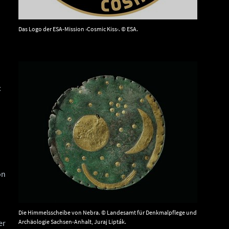
Das Logo der ESA-Mission ›Cosmic Kiss‹. © ESA.
:
on
Die Himmelsscheibe von Nebra. © Landesamt für Denkmalpflege und
er
Archäologie Sachsen-Anhalt, Juraj Lipták.