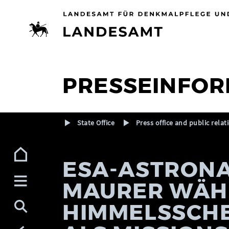
Zur Navigation (Enter)
Zum Inhalt (Enter)
Zum Footer (Enter)
PRESSEINFOR
State Office
Press office and public relat
ESA-ASTRONA
MAURER WÄH
HIMMELSSCHE