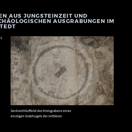
N AUS JUNGSTEINZEIT UND
RCHÄOLOGISCHEN AUSGRABUNGEN IM
TEDT
us
Senkrechtluftbild des Kreisgrabens eines
einstigen Grabhügels der mittleren
Bronzezeit mit Zentralbestattung. © Landesamt für Denkmalpflege
und Archäologie Sachsen-Anhalt, Klaus Bentele.