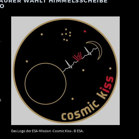
AURER WÄHLT HIMMELSSCHEIBE
GO
.
n
Das Logo der ESA-Mission ›Cosmic Kiss‹. © ESA.