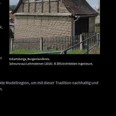
,
k,
er
Eckartsberga, Burgenlandkreis.
Scheune aus Lehmsteinen (2016). © ZRS Architekten Ingenieure,
Berlin,
J.A. Blaschek.
kte Modellregion, um mit dieser Tradition nachhaltig und
n.