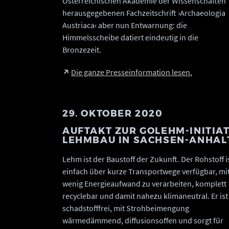
Österreichischen Akademie der Wissenschaften
herausgegebenen Fachzeitschrift ›Archaeologia
Austriaca‹ aber nun Entwarnung: die
Himmelsscheibe datiert eindeutig in die
Bronzezeit.
Die ganze Presseinformation lesen.
29. OKTOBER 2020
AUFTAKT ZUR GOLEHM-INITIAT
LEHMBAU IN SACHSEN-ANHALT
Lehm ist der Baustoff der Zukunft. Der Rohstoff i
einfach über kurze Transportwege verfügbar, mi
wenig Energieaufwand zu verarbeiten, komplett
recyclebar und damit nahezu klimaneutral. Er ist
schadstofffrei, mit Strohbeimengung
wärmedämmend, diffusionsoffen und sorgt für