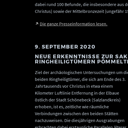
dabei rund 100 Befunde, die insbesondere aus d
Christus) sowie der Mittelbronzezeit (ungefähr 
Die ganze Presseinformation lesen.
9. SEPTEMBER 2020
NEUE ERKENNTNISSE ZUR SA
RINGHEILIGTÜMERN PÖMMELT
Ziel der archäologischen Untersuchungen um di
beiden Ringheiligtümer, die sich am Ende des 3.
Jahrtausends vor Christus in etwa einem
Kilometer Luftlinie Entfernung in der Elbaue
östlich der Stadt Schönebeck (Salzlandkreis)
erhoben, ist es, zeitliche wie räumliche
Verbindungen zwischen den beiden Stätten
nachzuweisen. Die diesjährigen Ausgrabungen
erbrachten dabei erstaunliche Parallelen älterer