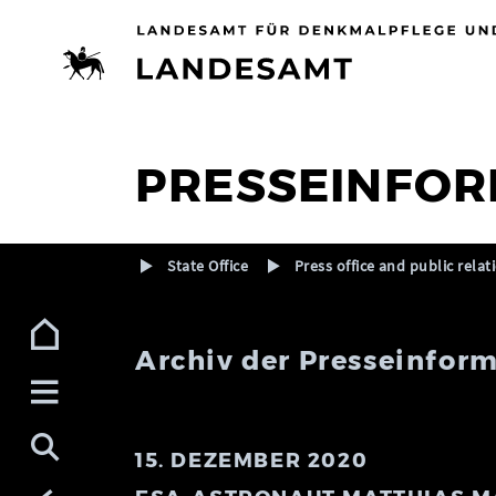
Zur Navigation (Enter)
Zum Inhalt (Enter)
Zum Footer (Enter)
PRESSEINFOR
State Office
Press office and public relat
Archiv der Presseinform
15. DEZEMBER 2020