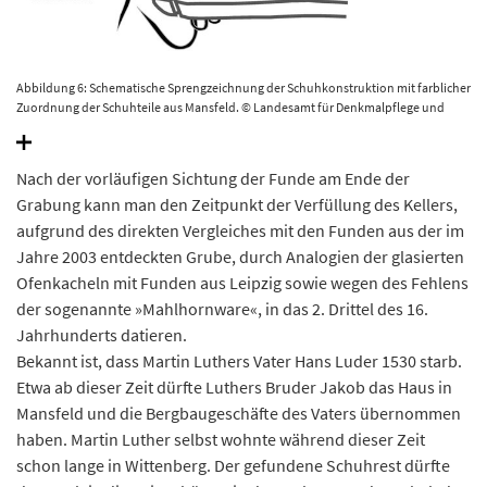
Abbildung 6: Schematische Sprengzeichnung der Schuhkonstruktion mit farblicher
Zuordnung der Schuhteile aus Mansfeld. © Landesamt für Denkmalpflege und
Archäologie Sachsen-Anhalt, Heiko Breuer nach nach Goubitz 2001, 87 Fig. 26.
Nach der vorläufigen Sichtung der Funde am Ende der
Grabung kann man den Zeitpunkt der Verfüllung des Kellers,
aufgrund des direkten Vergleiches mit den Funden aus der im
Jahre 2003 entdeckten Grube, durch Analogien der glasierten
Ofenkacheln mit Funden aus Leipzig sowie wegen des Fehlens
der sogenannte »Mahlhornware«, in das 2. Drittel des 16.
Jahrhunderts datieren.
Bekannt ist, dass Martin Luthers Vater Hans Luder 1530 starb.
Etwa ab dieser Zeit dürfte Luthers Bruder Jakob das Haus in
Mansfeld und die Bergbaugeschäfte des Vaters übernommen
haben. Martin Luther selbst wohnte während dieser Zeit
schon lange in Wittenberg. Der gefundene Schuhrest dürfte