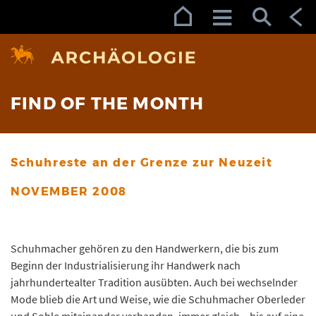
Zur Navigation (Enter)
Zum Inhalt (Enter)
Zum Footer (Enter)
FIND OF THE MONTH
Schuhreste an der Grenze zur Neuzeit
NOVEMBER 2008
Schuhmacher gehören zu den Handwerkern, die bis zum
Beginn der Industrialisierung ihr Handwerk nach
jahrhundertealter Tradition ausübten. Auch bei wechselnder
Mode blieb die Art und Weise, wie die Schuhmacher Oberleder