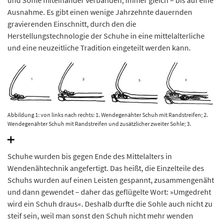
und Sohle miteinander verbanden, immer gleich – bis auf eine
Ausnahme. Es gibt einen wenige Jahrzehnte dauernden
gravierenden Einschnitt, durch den die
Herstellungstechnologie der Schuhe in eine mittelalterliche
und eine neuzeitliche Tradition eingeteilt werden kann.
Abbildung 1: von links nach rechts: 1. Wendegenähter Schuh mit Randstreifen; 2.
Wendegenähter Schuh mit Randstreifen und zusätzlicher zweiter Sohle; 3.
Rahmengenähter Schuh mit randstreifenähnlichem Rahmen; 4. Rahmengenähter
Schuh mit klassischem Rahmen. Goubitz 2001, 95 Fig. 16, 96 Fig. 21.
Schuhe wurden bis gegen Ende des Mittelalters in
Wendenähtechnik angefertigt. Das heißt, die Einzelteile des
Schuhs wurden auf einen Leisten gespannt, zusammengenäht
und dann gewendet – daher das geflügelte Wort: »Umgedreht
wird ein Schuh draus«. Deshalb durfte die Sohle auch nicht zu
steif sein, weil man sonst den Schuh nicht mehr wenden