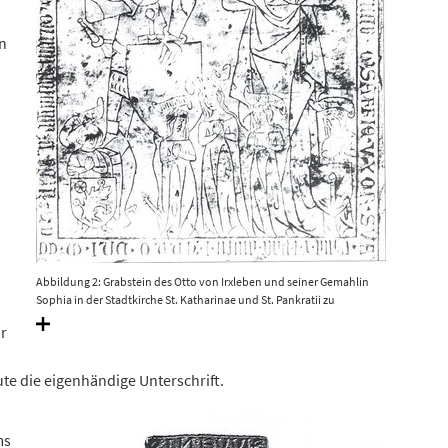
in
Abbildung 2: Grabstein des Otto von Irxleben und seiner Gemahlin
Sophia in der Stadtkirche St. Katharinae und St. Pankratii zu
Wolmirstedt. Oberhalb des Ritters befindet sich der Wappenschild mit
r
dem Schragenkreuz. Muhl 2003, Abb. 4.
e die eigenhändige Unterschrift.
ms