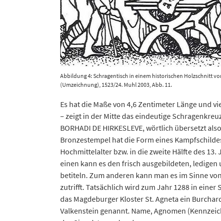
Abbildung 4: Schragentisch in einem historischen Holzschnitt v
(Umzeichnung), 1523/24. Muhl 2003, Abb. 11.
Es hat die Maße von 4,6 Zentimeter Länge und vie
– zeigt in der Mitte das eindeutige Schragenkreu
BORHADI DE HIRKESLEVE, wörtlich übersetzt als
Bronzestempel hat die Form eines Kampfschildes
Hochmittelalter bzw. in die zweite Hälfte des 13.
einen kann es den frisch ausgebildeten, ledigen
betiteln. Zum anderen kann man es im Sinne von
zutrifft. Tatsächlich wird zum Jahr 1288 in ein
das Magdeburger Kloster St. Agneta ein Burchar
Valkenstein genannt. Name, Agnomen (Kennzeich