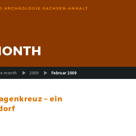
 MONTH
the month
2009
Februar 2009
agenkreuz – ein
dorf