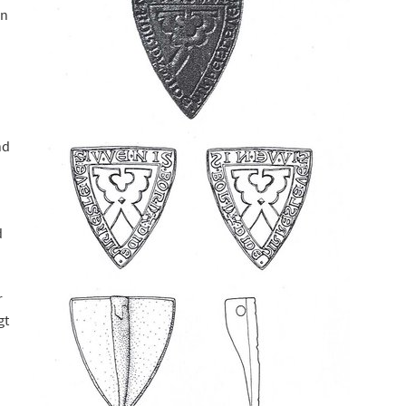
in
nd
d
r
gt