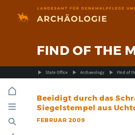
Zur Navigation (Enter)
Zum Inhalt (Enter)
Zum Footer (Enter)
FIND OF THE
State Office
Archaeology
Find of 
Beeidigt durch das Schr
Siegelstempel aus Ucht
FEBRUAR 2009