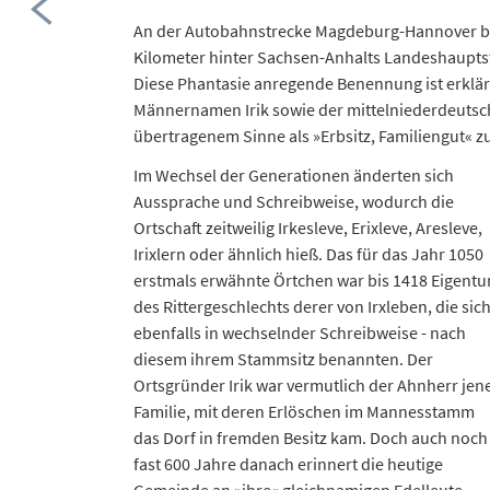
An der Autobahnstrecke Magdeburg-Hannover 
Kilometer hinter Sachsen-Anhalts Landeshauptst
Diese Phantasie anregende Benennung ist erklär
Männernamen Irik sowie der mittelniederdeutsch
übertragenem Sinne als »Erbsitz, Familiengut« zu
Im Wechsel der Generationen änderten sich
Aussprache und Schreibweise, wodurch die
Ortschaft zeitweilig Irkesleve, Erixleve, Aresleve,
Irixlern oder ähnlich hieß. Das für das Jahr 1050
erstmals erwähnte Örtchen war bis 1418 Eigent
des Rittergeschlechts derer von Irxleben, die sich
ebenfalls in wechselnder Schreibweise - nach
diesem ihrem Stammsitz benannten. Der
Ortsgründer Irik war vermutlich der Ahnherr jen
Familie, mit deren Erlöschen im Mannesstamm
das Dorf in fremden Besitz kam. Doch auch noch
fast 600 Jahre danach erinnert die heutige