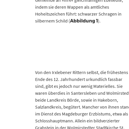
Gemeinde an »ihre« gleichnamigen Edelleute,
indem sie deren Wappen als amtliches
Hoheitszeichen führt: schwarzer Schragen in
silbernem Schild (
).
Abbildung 1
Von den Irxlebener Rittern selbst, die frühestens
Ende des 12. Jahrhundert urkundlich fassbar
sind, gibt es jedoch nur wenig Materielles. Sie
waren überdies in Santersleben und Wolmirsted
beide Landkreis Börde, sowie in Hakeborn,
Salzlandkreis, begütert. Mancher von ihnen sta
im Dienst des Magdeburger Erzbistums, etwa als
Schlosshauptmann. Allein ein bildverzierter
Grabstein in der Wolmirstedter Stadtkirche St.