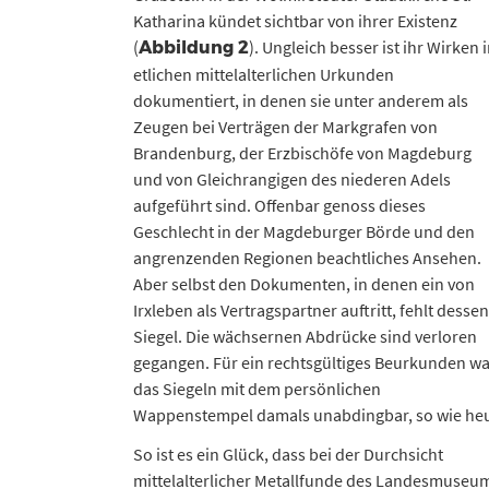
Katharina kündet sichtbar von ihrer Existenz
(
). Ungleich besser ist ihr Wirken 
Abbildung 2
etlichen mittelalterlichen Urkunden
dokumentiert, in denen sie unter anderem als
Zeugen bei Verträgen der Markgrafen von
Brandenburg, der Erzbischöfe von Magdeburg
und von Gleichrangigen des niederen Adels
aufgeführt sind. Offenbar genoss dieses
Geschlecht in der Magdeburger Börde und den
angrenzenden Regionen beachtliches Ansehen.
Aber selbst den Dokumenten, in denen ein von
Irxleben als Vertragspartner auftritt, fehlt dessen
Siegel. Die wächsernen Abdrücke sind verloren
gegangen. Für ein rechtsgültiges Beurkunden wa
das Siegeln mit dem persönlichen
Wappenstempel damals unabdingbar, so wie heut
So ist es ein Glück, dass bei der Durchsicht
mittelalterlicher Metallfunde des Landesmuseu