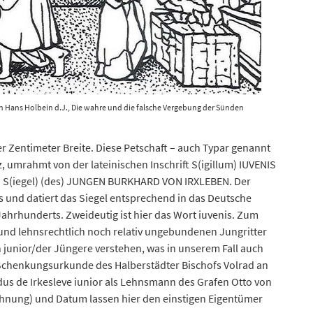
on Hans Holbein d.J., Die wahre und die falsche Vergebung der Sünden
r Zentimeter Breite. Diese Petschaft – auch Typar genannt
z, umrahmt von der lateinischen Inschrift S(igillum) IUVENIS
o S(iegel) (des) JUNGEN BURKHARD VON IRXLEBEN. Der
 und datiert das Siegel entsprechend in das Deutsche
 Jahrhunderts. Zweideutig ist hier das Wort iuvenis. Zum
 und lehnsrechtlich noch relativ ungebundenen Jungritter
 junior/der Jüngere verstehen, was in unserem Fall auch
er Schenkungsurkunde des Halberstädter Bischofs Volrad an
dus de Irkesleve iunior als Lehnsmann des Grafen Otto von
nung) und Datum lassen hier den einstigen Eigentümer