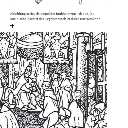
Abbildung 3: Siegelstempel des Burkhard von Irxleben. Die
lateinische Inschrift des Siegelstempels ist durch Interpunktion
getrennt: S. IV.VE.NIS. BOR.HA.DI DE*HIR.KESLE.VE. Muhl 2003, Abb. 2.