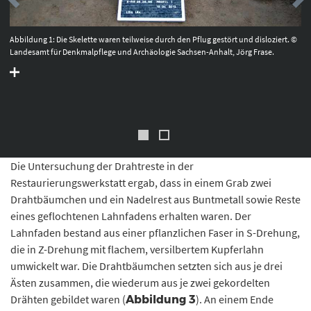
Abbildung 1: Die Skelette waren teilweise durch den Pflug gestört und disloziert. ©
Landesamt für Denkmalpflege und Archäologie Sachsen-Anhalt, Jörg Frase.
Die Untersuchung der Drahtreste in der
Restaurierungswerkstatt ergab, dass in einem Grab zwei
Drahtbäumchen und ein Nadelrest aus Buntmetall sowie Reste
eines geflochtenen Lahnfadens erhalten waren. Der
Lahnfaden bestand aus einer pflanzlichen Faser in S-Drehung,
die in Z-Drehung mit flachem, versilbertem Kupferlahn
umwickelt war. Die Drahtbäumchen setzten sich aus je drei
Ästen zusammen, die wiederum aus je zwei gekordelten
Drähten gebildet waren (
). An einem Ende
Abbildung 3