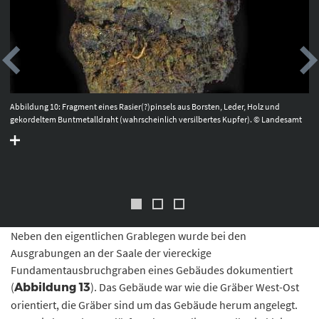
Abbildung 10: Fragment eines Rasier(?)pinsels aus Borsten, Leder, Holz und
gekordeltem Buntmetalldraht (wahrscheinlich versilbertes Kupfer). © Landesamt
für Denkmalpflege und Archäologie Sachsen-Anhalt, Vera Keil.
Neben den eigentlichen Grablegen wurde bei den
Ausgrabungen an der Saale der viereckige
Fundamentausbruchgraben eines Gebäudes dokumentiert
(
). Das Gebäude war wie die Gräber West-Ost
Abbildung 13
orientiert, die Gräber sind um das Gebäude herum angelegt.