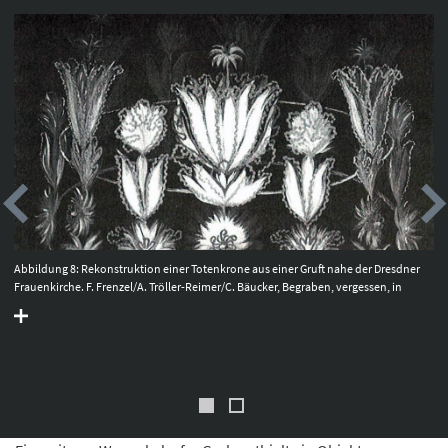
Abbildung 8: Rekonstruktion einer Totenkrone aus einer Gruft nahe der Dresdner
Frauenkirche. F. Frenzel/A. Tröller-Reimer/C. Bäucker, Begraben, vergessen, in
neuem Glanz erstrahlend: Die Restaurierung einer Totenkrone. Arch. aktuell
Freistaat Sachsen 3, 1995, 228.