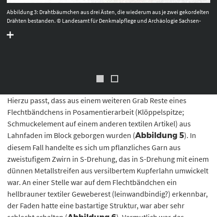
Abbildung 3: Drahtbäumchen aus drei Ästen, die wiederum aus je zwei gekordelten
Drähten bestanden. © Landesamt für Denkmalpflege und Archäologie Sachsen-
Anhalt, Vera Keil.
Hierzu passt, dass aus einem weiteren Grab Reste eines
Flechtbändchens in Posamentierarbeit (Klöppelspitze;
Schmuckelement auf einem anderen textilen Artikel) aus
Lahnfaden im Block geborgen wurden (
). In
Abbildung 5
diesem Fall handelte es sich um pflanzliches Garn aus
zweistufigem Zwirn in S-Drehung, das in S-Drehung mit einem
dünnen Metallstreifen aus versilbertem Kupferlahn umwickelt
war. An einer Stelle war auf dem Flechtbändchen ein
hellbrauner textiler Geweberest (leinwandbindig?) erkennbar,
der Faden hatte eine bastartige Struktur, war aber sehr
schlecht erhalten (
). Vermutlich war das