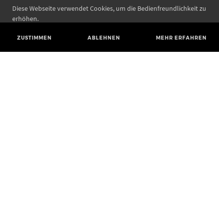
Diese Webseite verwendet Cookies, um die Bedienfreundlichkeit zu
erhöhen.
ZUSTIMMEN
ABLEHNEN
MEHR ERFAHREN
Landesamt für Denkmalpflege und Archäologie Sachsen-Anhalt
Landesmuseum für Vorgeschichte
Richard-Wagner-Straße 9
06114 Halle (Saale)
poststelle@lda.stk.sachsen-anhalt.de
Telefon: +49 345 5247-580
Telefax: +49 345 5247-351
BLUESKY
MASTODON
YOUTUBE
FACEBOOK
INSTAGRAM STATE MUSEUM
INSTAGRAM STATE OFFICE