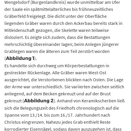
Wengelsdorf (Burgenlandkreis) wurde unmittelbar am Ufer
der Saale ein spätmittelalterliches bis frühneuzeitliches
Gräberfeld freigelegt. Die dicht unter der Oberfläche
liegenden Gräber waren durch den Ackerbau bereits stark in
Mitleidenschaft gezogen, die Skelette waren teilweise
disloziert. Es zeigte sich zudem, dass die Bestattungen
mehrschichtig übereinander lagen; beim Anlegen jüngerer
Grablegen waren die älteren zum Teil zerstört worden
(
).
Abbildung 1
Es handelte sich durchweg um Körperbestattungen in
gestreckter Rückenlage. Alle Gräber waren West-Ost
ausgerichtet, die Verstorbenen blickten nach Osten. Die Lage
der Arme war unterschiedlich. Sie variierten zwischen seitlich
anliegend, auf dem Becken gekreuzt und auf der Brust
gekreuzt (
). Anhand von Keramikscherben ließ
Abbildung 2
sich die Belegungszeit des Friedhofs chronologisch auf die
Spanne vom 13./14. bis zum 16./17. Jahrhundert nach
Christus eingrenzen. Nahezu jedes Grab enthielt Reste
korrodierter Eisennägel, sodass davon auszugehen ist, dass