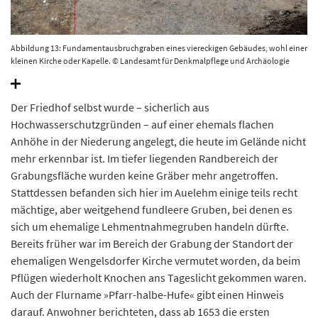
Abbildung 13: Fundamentausbruchgraben eines viereckigen Gebäudes, wohl einer
kleinen Kirche oder Kapelle. © Landesamt für Denkmalpflege und Archäologie
Sachsen-Anhalt, Jörg Frase.
Der Friedhof selbst wurde – sicherlich aus
Hochwasserschutzgründen – auf einer ehemals flachen
Anhöhe in der Niederung angelegt, die heute im Gelände nicht
mehr erkennbar ist. Im tiefer liegenden Randbereich der
Grabungsfläche wurden keine Gräber mehr angetroffen.
Stattdessen befanden sich hier im Auelehm einige teils recht
mächtige, aber weitgehend fundleere Gruben, bei denen es
sich um ehemalige Lehmentnahmegruben handeln dürfte.
Bereits früher war im Bereich der Grabung der Standort der
ehemaligen Wengelsdorfer Kirche vermutet worden, da beim
Pflügen wiederholt Knochen ans Tageslicht gekommen waren.
Auch der Flurname »Pfarr-halbe-Hufe« gibt einen Hinweis
darauf. Anwohner berichteten, dass ab 1653 die ersten