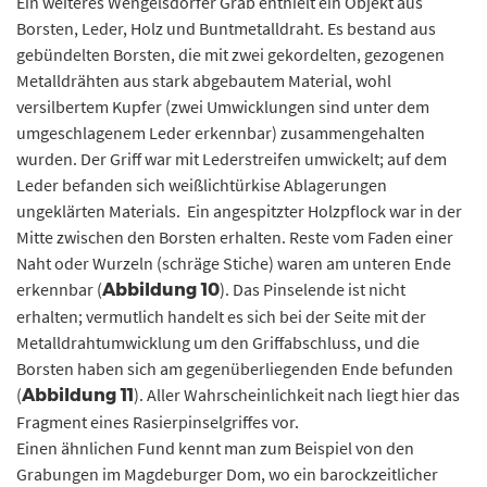
Ein weiteres Wengelsdorfer Grab enthielt ein Objekt aus
Borsten, Leder, Holz und Buntmetalldraht. Es bestand aus
gebündelten Borsten, die mit zwei gekordelten, gezogenen
Metalldrähten aus stark abgebautem Material, wohl
versilbertem Kupfer (zwei Umwicklungen sind unter dem
umgeschlagenem Leder erkennbar) zusammengehalten
wurden. Der Griff war mit Lederstreifen umwickelt; auf dem
Leder befanden sich weißlichtürkise Ablagerungen
ungeklärten Materials. Ein angespitzter Holzpflock war in der
Mitte zwischen den Borsten erhalten. Reste vom Faden einer
Naht oder Wurzeln (schräge Stiche) waren am unteren Ende
erkennbar (
). Das Pinselende ist nicht
Abbildung 10
erhalten; vermutlich handelt es sich bei der Seite mit der
Metalldrahtumwicklung um den Griffabschluss, und die
Borsten haben sich am gegenüberliegenden Ende befunden
(
). Aller Wahrscheinlichkeit nach liegt hier das
Abbildung 11
Fragment eines Rasierpinselgriffes vor.
Einen ähnlichen Fund kennt man zum Beispiel von den
Grabungen im Magdeburger Dom, wo ein barockzeitlicher