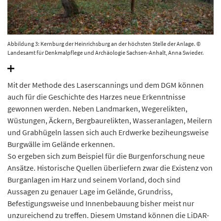
Abbildung 3: Kernburg der Heinrichsburg an der höchsten Stelle der Anlage. ©
Landesamt für Denkmalpflege und Archäologie Sachsen-Anhalt, Anna Swieder.
Mit der Methode des Laserscannings und dem DGM können
auch für die Geschichte des Harzes neue Erkenntnisse
gewonnen werden. Neben Landmarken, Wegerelikten,
Wüstungen, Äckern, Bergbaurelikten, Wasseranlagen, Meilern
und Grabhügeln lassen sich auch Erdwerke beziheungsweise
Burgwälle im Gelände erkennen.
So ergeben sich zum Beispiel für die Burgenforschung neue
Ansätze. Historische Quellen überliefern zwar die Existenz von
Burganlagen im Harz und seinem Vorland, doch sind
Aussagen zu genauer Lage im Gelände, Grundriss,
Befestigungsweise und Innenbebauung bisher meist nur
unzureichend zu treffen. Diesem Umstand können die LiDAR-