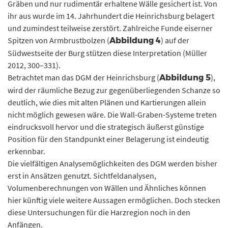
Gräben und nur rudimentär erhaltene Wälle gesichert ist. Von
ihr aus wurde im 14. Jahrhundert die Heinrichsburg belagert
und zumindest teilweise zerstört. Zahlreiche Funde eiserner
Spitzen von Armbrustbolzen (
) auf der
Abbildung 4
Südwestseite der Burg stützen diese Interpretation (Müller
2012, 300–331).
Betrachtet man das DGM der Heinrichsburg (
),
Abbildung 5
wird der räumliche Bezug zur gegenüberliegenden Schanze so
deutlich, wie dies mit alten Plänen und Kartierungen allein
nicht möglich gewesen wäre. Die Wall-Graben-Systeme treten
eindrucksvoll hervor und die strategisch äußerst günstige
Position für den Standpunkt einer Belagerung ist eindeutig
erkennbar.
Die vielfältigen Analysemöglichkeiten des DGM werden bisher
erst in Ansätzen genutzt. Sichtfeldanalysen,
Volumenberechnungen von Wällen und Ähnliches können
hier künftig viele weitere Aussagen ermöglichen. Doch stecken
diese Untersuchungen für die Harzregion noch in den
Anfängen.