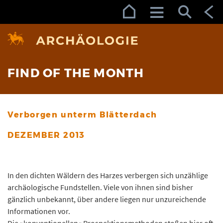
Zur Navigation (Enter)
Zum Inhalt (Enter)
Zum Footer (Enter)
FIND OF THE MONTH
Verborgen unterm Blätterdach
DEZEMBER 2013
In den dichten Wäldern des Harzes verbergen sich unzählige
archäologische Fundstellen. Viele von ihnen sind bisher
gänzlich unbekannt, über andere liegen nur unzureichende
Informationen vor.