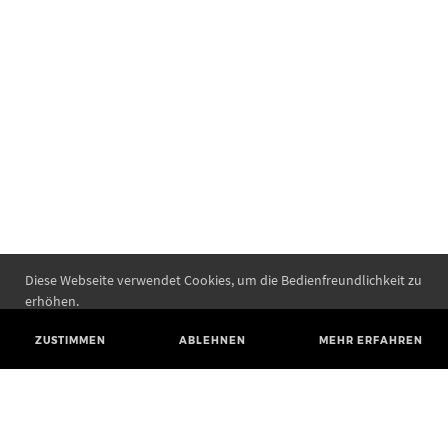
Diese Webseite verwendet Cookies, um die Bedienfreundlichkeit zu
erhöhen.
ZUSTIMMEN
ABLEHNEN
MEHR ERFAHREN
Landesamt für Denkmalpflege und Archäologie Sachsen-Anhalt
Landesmuseum für Vorgeschichte
Richard-Wagner-Straße 9
06114 Halle (Saale)