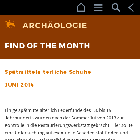
Zur Navigation (Enter)
Zum Inhalt (Enter)
Zum Footer (Enter)
FIND OF THE MONTH
Spätmittelalterliche Schuhe
JUNI 2014
Einige spätmittelalterlich Lederfunde des 13. bis 15.
Jahrhunderts wurden nach der Sommerflut von 2013 zur
Kontrolle in die Restaurierungswerkstatt gebracht. Hier sollte
eine Untersuchung auf eventuelle Schäden stattfinden und