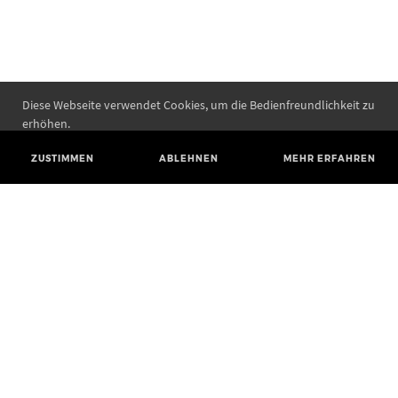
Diese Webseite verwendet Cookies, um die Bedienfreundlichkeit zu
erhöhen.
ZUSTIMMEN
ABLEHNEN
MEHR ERFAHREN
Landesamt für Denkmalpflege und Archäologie Sachsen-Anhalt
Landesmuseum für Vorgeschichte
Richard-Wagner-Straße 9
06114 Halle (Saale)
poststelle@lda.stk.sachsen-anhalt.de
Telefon: +49 345 5247-580
Telefax: +49 345 5247-351
BLUESKY
MASTODON
YOUTUBE