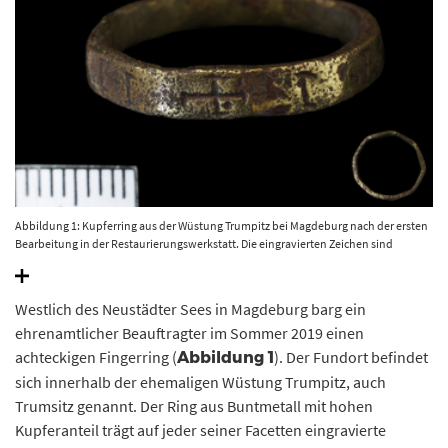
Abbildung 1: Kupferring aus der Wüstung Trumpitz bei Magdeburg nach der ersten
Bearbeitung in der Restaurierungswerkstatt. Die eingravierten Zeichen sind
deutlich zu erkennen. © Landesamt für Denkmalpflege und Archäologie Sachsen-
Anhalt, Vera Keil.
Westlich des Neustädter Sees in Magdeburg barg ein
ehrenamtlicher Beauftragter im Sommer 2019 einen
achteckigen Fingerring (
). Der Fundort befindet
Abbildung 1
sich innerhalb der ehemaligen Wüstung Trumpitz, auch
Trumsitz genannt. Der Ring aus Buntmetall mit hohen
Kupferanteil trägt auf jeder seiner Facetten eingravierte