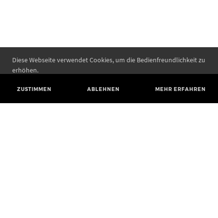
Diese Webseite verwendet Cookies, um die Bedienfreundlichkeit zu
erhöhen.
ZUSTIMMEN
ABLEHNEN
MEHR ERFAHREN
Landesamt für Denkmalpflege und Archäologie Sachsen-Anhalt
Landesmuseum für Vorgeschichte
Richard-Wagner-Straße 9
06114 Halle (Saale)
poststelle@lda.stk.sachsen-anhalt.de
Telefon: +49 345 5247-580
Telefax: +49 345 5247-351
BLUESKY
MASTODON
YOUTUBE