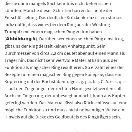
die sie dann mangels Sachkenntnis nicht beherrschen
könnten. Manche dieser Schriften harren bis heute der
Entschlüsselung. Das deutliche Krückenkreuz ist ein starkes
Indiz dafür, dass wir es bei dem Ring aus der Wüstung
Trumpitz mit einem magischen Ring zu tun haben
(
). Darüber, wer einen solchen Ring einst trug,
Abbildung 4
gibt uns der Ring derzeit keinen Anhaltspunkt. Sein
Durchmesser von circa 2,2 cm deutet aber auf einen Mann als
Träger hin. Das nicht sehr wertvolle Material kann aus der
Funktion als magischer Ring resultieren. So erzählt eines der
Rezepte für einen magischen Ring gegen Epilepsie, dass ein
Kupferring mit der Buchstabenfolge a. g. j. a. b. j. C. A. e. s. q. s.
l‘. auf den Zeigefinger der rechten Hand gesetzt werden soll.
Auch ein Fingerring, der unbesiegbar macht, kann aus Kupfer
gefertigt werden. Das Material lässt also Rückschlüsse auf eine
mögliche Funktion zu und muss nicht notwendiger Weise ein
Hinweis auf die Dicke des Geldbeutels des Ringträgers sein.