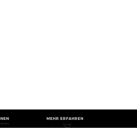
HNEN
MEHR ERFAHREN
PRINT
B ACCESSIBILITY