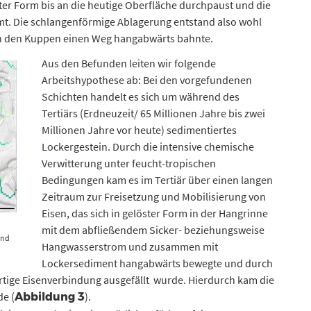
ter Form bis an die heutige Oberfläche durchpaust und die
t. Die schlangenförmige Ablagerung entstand also wohl
en den Kuppen einen Weg hangabwärts bahnte.
Aus den Befunden leiten wir folgende
Arbeitshypothese ab: Bei den vorgefundenen
Schichten handelt es sich um während des
Tertiärs (Erdneuzeit/ 65 Millionen Jahre bis zwei
Millionen Jahre vor heute) sedimentiertes
Lockergestein. Durch die intensive chemische
Verwitterung unter feucht-tropischen
Bedingungen kam es im Tertiär über einen langen
Zeitraum zur Freisetzung und Mobilisierung von
Eisen, das sich in gelöster Form in der Hangrinne
mit dem abfließendem Sicker- beziehungsweise
und
Hangwasserstrom und zusammen mit
st
Lockersediment hangabwärts bewegte und durch
wertige Eisenverbindung ausgefällt wurde. Hierdurch kam die
e (
).
Abbildung 3