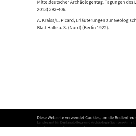
Mitteldeutscher Archäologentag. Tagungen des L
2013) 393-406.
A. Kraiss/E. Picard, Erläuterungen zur Geologi
Blatt Halle a. S. (Nord) (Berlin 1922).
Diese Webseite verwendet Cookies, um die Bedienfreun
Landesamt für Denkmalpflege und Archäologie Sachsen-Anhalt
Landesmuseum für Vorgeschichte
Richard-Wagner-Straße 9