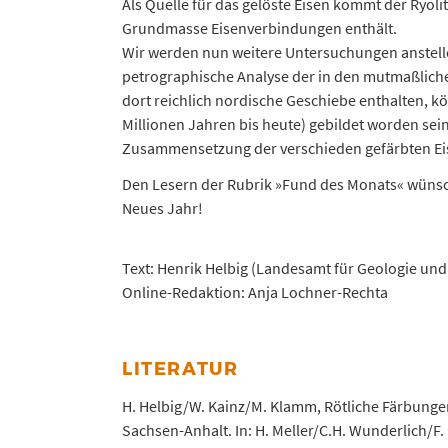
Als Quelle für das gelöste Eisen kommt der Ryolith
Grundmasse Eisenverbindungen enthält.
Wir werden nun weitere Untersuchungen anstelle
petrographische Analyse der in den mutmaßliche
dort reichlich nordische Geschiebe enthalten, kö
Millionen Jahren bis heute) gebildet worden sei
Zusammensetzung der verschieden gefärbten E
Den Lesern der Rubrik »Fund des Monats« wünsc
Neues Jahr!
Text: Henrik Helbig (Landesamt für Geologie un
Online-Redaktion: Anja Lochner-Rechta
LITERATUR
H. Helbig/W. Kainz/M. Klamm, Rötliche Färbungen
Sachsen-Anhalt. In: H. Meller/C.H. Wunderlich/F. 