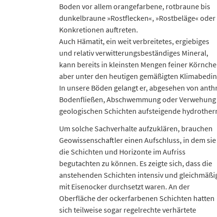
Boden vor allem orangefarbene, rotbraune bis
dunkelbraune »Rostflecken«, »Rostbeläge« oder
Konkretionen auftreten.
Auch Hämatit, ein weit verbreitetes, ergiebiges
und relativ verwitterungsbeständiges Mineral,
kann bereits in kleinsten Mengen feiner Körnch
aber unter den heutigen gemäßigten Klimabeding
In unsere Böden gelangt er, abgesehen von ant
Bodenfließen, Abschwemmung oder Verwehung hä
geologischen Schichten aufsteigende hydrother
Um solche Sachverhalte aufzuklären, brauchen
Geowissenschaftler einen Aufschluss, in dem sie
die Schichten und Horizonte im Aufriss
begutachten zu können. Es zeigte sich, dass die
anstehenden Schichten intensiv und gleichmäßi
mit Eisenocker durchsetzt waren. An der
Oberfläche der ockerfarbenen Schichten hatten
sich teilweise sogar regelrechte verhärtete