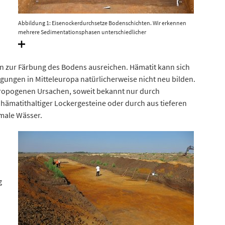
Abbildung 1: Eisenockerdurchsetze Bodenschichten. Wir erkennen
mehrere Sedimentationsphasen unterschiedlicher
Ablagerungsdynamik und zwei Erosionsdiskordanzen, die auf
Schichtlücken hinweisen. Bei diesen Erosionskordanzen handelt es
sich um eine Schichtlücke zwischen oberer und unterer Schicht. Diese
en zur Färbung des Bodens ausreichen. Hämatit kann sich
entstehen zum Beispiel durch Erosion. Das untere Schichtpaket zeigt
nachträgliche Deformationen des Schichtverbandes und ehemalige
ungen in Mitteleuropa natürlicherweise nicht neu bilden.
schmale Risse, die mit dem darüberliegenden Sediment verfüllt sind.
hropogenen Ursachen, soweit bekannt nur durch
© Landesamt für Denkmalpflege und Archäologie Sachsen-Anhalt.
matithaltiger Lockergesteine oder durch aus tieferen
male Wässer.
g