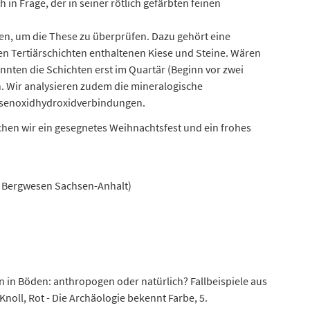
 in Frage, der in seiner rötlich gefärbten feinen
n, um die These zu überprüfen. Dazu gehört eine
n Tertiärschichten enthaltenen Kiese und Steine. Wären
nnten die Schichten erst im Quartär (Beginn vor zwei
n. Wir analysieren zudem die mineralogische
isenoxidhydroxidverbindungen.
hen wir ein gesegnetes Weihnachtsfest und ein frohes
d Bergwesen Sachsen-Anhalt)
 in Böden: anthropogen oder natürlich? Fallbeispiele aus
Knoll, Rot - Die Archäologie bekennt Farbe, 5.