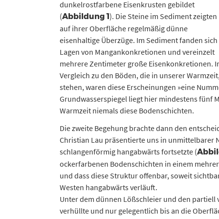
dunkelrostfarbene Eisenkrusten gebildet
(
). Die Steine im Sediment zeigten
Abbildung 1
auf ihrer Oberfläche regelmäßig dünne
eisenhaltige Überzüge. Im Sediment fanden sich
Lagen von Mangankonkretionen und vereinzelt
mehrere Zentimeter große Eisenkonkretionen. 
Vergleich zu den Böden, die in unserer Warmzei
stehen, waren diese Erscheinungen »eine Numme
Grundwasserspiegel liegt hier mindestens fünf M
Warmzeit niemals diese Bodenschichten.
Die zweite Begehung brachte dann den entsche
Christian Lau präsentierte uns in unmittelbarer
schlangenförmig hangabwärts fortsetzte (
Abbi
ockerfarbenen Bodenschichten in einem mehrere
und dass diese Struktur offenbar, soweit sichtba
Westen hangabwärts verläuft.
Unter dem dünnen Lößschleier und den partiell 
verhüllte und nur gelegentlich bis an die Oberf