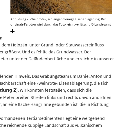
Abbildung 2: »Weinrote«, schlangenförmige Eisenablagerung. Der
originale Farbton wird durch das Foto leicht verfälscht. © Landesamt
für Geologie und Bergwesen Sachsen-Anhalt
Im
t, dem Holozän, unter Grund- oder Stauwassereinfluss
r größer«. Und es fehlte das Grundwasser. Der
eter unter der Geländeoberfläche und erreichte in unserer
idenden Hinweis. Das Grabungsteam um Daniel Anton und
 Nachbarschaft eine »weinrote« Eisenablagerung, die sich
). Wir konnten feststellen, dass sich die
ldung 2
 Meter breiten Streifen links und rechts davon anordnen
r, an eine flache Hangrinne gebunden ist, die in Richtung
vorhandenen Tertiärsedimenten liegt eine weitgehend
läche reichende kuppige Landschaft aus vulkanischem