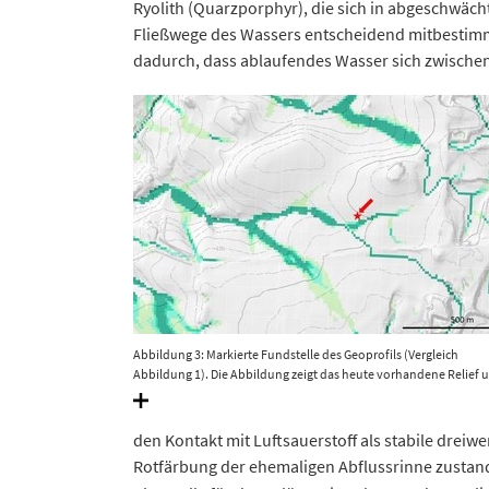
Ryolith (Quarzporphyr), die sich in abgeschwäch
Fließwege des Wassers entscheidend mitbestimm
dadurch, dass ablaufendes Wasser sich zwisch
Abbildung 3: Markierte Fundstelle des Geoprofils (Vergleich
Abbildung 1). Die Abbildung zeigt das heute vorhandene Relief 
die Fließwege (grüne Farbtöne) des Oberflächenabflusses von O
nach West. © Landesamt für Geologie und Bergwesen Sachsen-
Anhalt.
den Kontakt mit Luftsauerstoff als stabile drei
Rotfärbung der ehemaligen Abflussrinne zustand