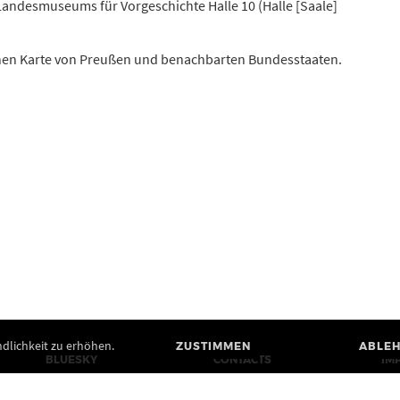
andesmuseums für Vorgeschichte Halle 10 (Halle [Saale]
schen Karte von Preußen und benachbarten Bundesstaaten.
dlichkeit zu erhöhen.
ZUSTIMMEN
ABLE
BLUESKY
CONTACTS
IM
MASTODON
PRESS
WE