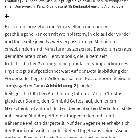
Abbildung 2: Auf der Detailabbildung fliegt ein Adler aus seinem Nest empor mit
einem Jungvogel im Fang. © Landesamt für Denkmalpflege und Archäologie
Sachsen-Anhalt, Gunar Preuß.
Horizontal umziehen die Mitra vielfach ineinander
geschlungene Ranken mit Weinblättern, in die auf der Vorder-
und Rückseite jeweils zwei vierpassförmige Medaillons
eingebunden sind. Miniaturartig zeigen sie Darstellungen aus
der mittelalterlichen Tiersymbolik, die in dem seit
frühchristlicher Zeit ungemein populären Kompendium des
Physiologus aufgezeichnet war: Auf der Detailabbildung der
Vorderseite fliegt ein Adler aus seinem Nest empor mit einem
Jungvogel im Fang (
). In der
Abbildung 2
heilsgeschichtlichen Ausdeutung fährt der Adler Christus
gleich zur Sonne, dem Sinnbild Gottes, auf, dem er ein
Menschenkind zuführt. In dem benachbarten Medaillon ist der
mit seinem Blut die getöteten Jungen belebende und
nährende Pelikan dargestellt. Auf der Gegenseite erhebt sich
der Phönix mit weit ausgebreiteten Flügeln aus seiner Asche,
und ein Löwe beugt sich über seine im Nest liegenden,