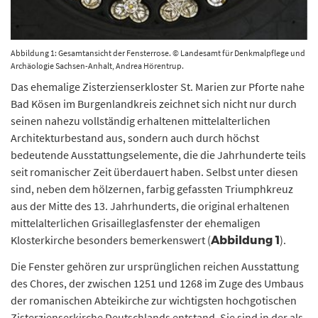
Abbildung 1: Gesamtansicht der Fensterrose. © Landesamt für Denkmalpflege und
Archäologie Sachsen-Anhalt, Andrea Hörentrup.
Das ehemalige Zisterzienserkloster St. Marien zur Pforte nahe
Bad Kösen im Burgenlandkreis zeichnet sich nicht nur durch
seinen nahezu vollständig erhaltenen mittelalterlichen
Architekturbestand aus, sondern auch durch höchst
bedeutende Ausstattungselemente, die die Jahrhunderte teils
seit romanischer Zeit überdauert haben. Selbst unter diesen
sind, neben dem hölzernen, farbig gefassten Triumphkreuz
aus der Mitte des 13. Jahrhunderts, die original erhaltenen
mittelalterlichen Grisailleglasfenster der ehemaligen
Klosterkirche besonders bemerkenswert (
).
Abbildung 1
Die Fenster gehören zur ursprünglichen reichen Ausstattung
des Chores, der zwischen 1251 und 1268 im Zuge des Umbaus
der romanischen Abteikirche zur wichtigsten hochgotischen
Zisterzienserkirche Deutschlands entstand. Sie sind in der als