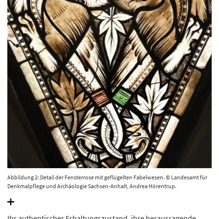
Abbildung 2: Detail der Fensterrose mit geflügelten Fabelwesen. © Landesamt für
Denkmalpflege und Archäologie Sachsen-Anhalt, Andrea Hörentrup.
Ihr authentischer Erhaltungszustand, ihre herausragende