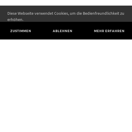
Diese Webseite verwendet Cookies, um die Bedienfreundlichkeit zu
erhöhen.
ZUSTIMMEN
ABLEHNEN
MEHR ERFAHREN
Landesamt für Denkmalpflege und Archäologie Sachsen-Anhalt
Landesmuseum für Vorgeschichte
Richard-Wagner-Straße 9
06114 Halle (Saale)
poststelle@lda.stk.sachsen-anhalt.de
Telefon: +49 345 5247-580
Telefax: +49 345 5247-351
BLUESKY
MASTODON
YOUTUBE
FACEBOOK
INSTAGRAM STATE MUSEUM
INSTAGRAM STATE OFFICE