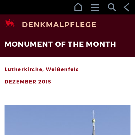
Zur Navigation (Enter)
Zum Inhalt (Enter)
Zum Footer (Enter)
MONUMENT OF THE MONTH
Lutherkirche, Weißenfels
DEZEMBER 2015