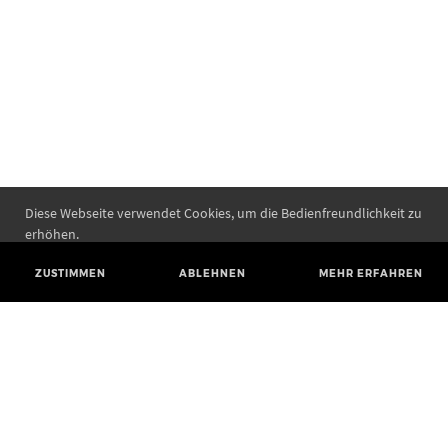
Diese Webseite verwendet Cookies, um die Bedienfreundlichkeit zu
erhöhen.
ZUSTIMMEN
ABLEHNEN
MEHR ERFAHREN
Landesamt für Denkmalpflege und Archäologie Sachsen-Anhalt
Landesmuseum für Vorgeschichte
Richard-Wagner-Straße 9
06114 Halle (Saale)
poststelle@lda.stk.sachsen-anhalt.de
Telefon: +49 345 5247-580
Telefax: +49 345 5247-351