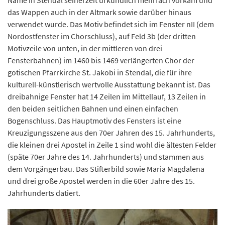
Name in Stendal seinerzeit urkundlich mehrfach vorkam und
das Wappen auch in der Altmark sowie darüber hinaus
verwendet wurde. Das Motiv befindet sich im Fenster nII (dem
Nordostfenster im Chorschluss), auf Feld 3b (der dritten
Motivzeile von unten, in der mittleren von drei
Fensterbahnen) im 1460 bis 1469 verlängerten Chor der
gotischen Pfarrkirche St. Jakobi in Stendal, die für ihre
kulturell-künstlerisch wertvolle Ausstattung bekannt ist. Das
dreibahnige Fenster hat 14 Zeilen im Mittellauf, 13 Zeilen in
den beiden seitlichen Bahnen und einen einfachen
Bogenschluss. Das Hauptmotiv des Fensters ist eine
Kreuzigungsszene aus den 70er Jahren des 15. Jahrhunderts,
die kleinen drei Apostel in Zeile 1 sind wohl die ältesten Felder
(späte 70er Jahre des 14. Jahrhunderts) und stammen aus
dem Vorgängerbau. Das Stifterbild sowie Maria Magdalena
und drei große Apostel werden in die 60er Jahre des 15.
Jahrhunderts datiert.