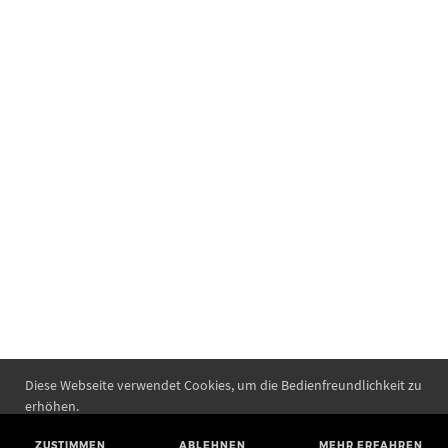
Diese Webseite verwendet Cookies, um die Bedienfreundlichkeit zu
erhöhen.
ZUSTIMMEN
ABLEHNEN
MEHR ERFAHREN