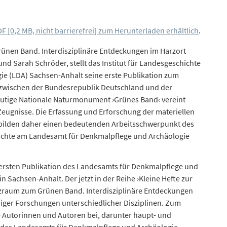
F [0,2 MB, nicht barrierefrei] zum Herunterladen erhältlich
.
nen Band. Interdisziplinäre Entdeckungen im Harzort
nd Sarah Schröder, stellt das Institut für Landesgeschichte
e (LDA) Sachsen-Anhalt seine erste Publikation zum
 zwischen der Bundesrepublik Deutschland und der
utige Nationale Naturmonument ›Grünes Band‹ vereint
Zeugnisse. Die Erfassung und Erforschung der materiellen
 bilden daher einen bedeutenden Arbeitsschwerpunkt des
hichte am Landesamt für Denkmalpflege und Archäologie
r ersten Publikation des Landesamts für Denkmalpflege und
Sachsen-Anhalt. Der jetzt in der Reihe ›Kleine Hefte zur
zraum zum Grünen Band. Interdisziplinäre Entdeckungen
riger Forschungen unterschiedlicher Disziplinen. Zum
e Autorinnen und Autoren bei, darunter haupt- und