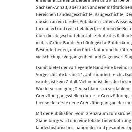
ehrenamtliche Mitarbeiterinnen und Mitarbeite
Sachsen-Anhalt, aber auch anderer Institutione
Bereichen Landesgeschichte, Baugeschichte, Den
die sich an ein breites Publikum richten. Wissens
formuliert und reich bebildert, eröffnen die Be
über die abgeschotteten Jahrzehnte des Kalten K
in das ›Grüne Band‹. Archäologische Entdeckunge
Besonderheiten, unberührte Natur und berührend
vielschichtige Vergangenheit und Gegenwart Sta
Damit bietet der vorliegende Band eine beeindruc
Vorgeschichte bis ins 21. Jahrhundert reicht. Da
wurde, ist kein Zufall. Vielmehr ist dies der be
Wiedervereinigung Deutschlands zu verdanken. Hi
Grenzübergangsstellen die erste Grenzöffnung 
hier so der erste neue Grenzübergang an der in
Mit der Publikation ›Vom Grenzraum zum Grünen
Stapelburg‹ wird nun eine lokale Tiefenbohrung v
landeshistorisches, nationales und gesamteurop