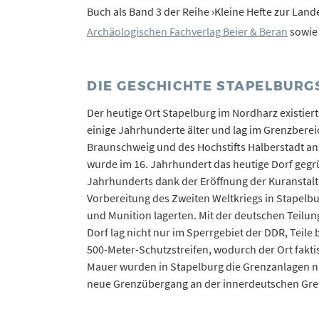
Buch als Band 3 der Reihe ›Kleine Hefte zur Land
Archäologischen Fachverlag Beier & Beran
sowie 
DIE GESCHICHTE STAPELBURG
Der heutige Ort Stapelburg im Nordharz existiert 
einige Jahrhunderte älter und lag im Grenzbere
Braunschweig und des Hochstifts Halberstadt a
wurde im 16. Jahrhundert das heutige Dorf gegrü
Jahrhunderts dank der Eröffnung der Kuranstalt
Vorbereitung des Zweiten Weltkriegs in Stapelb
und Munition lagerten. Mit der deutschen Teilu
Dorf lag nicht nur im Sperrgebiet der DDR, Teil
500-Meter-Schutzstreifen, wodurch der Ort faktis
Mauer wurden in Stapelburg die Grenzanlagen n
neue Grenzübergang an der innerdeutschen Gre