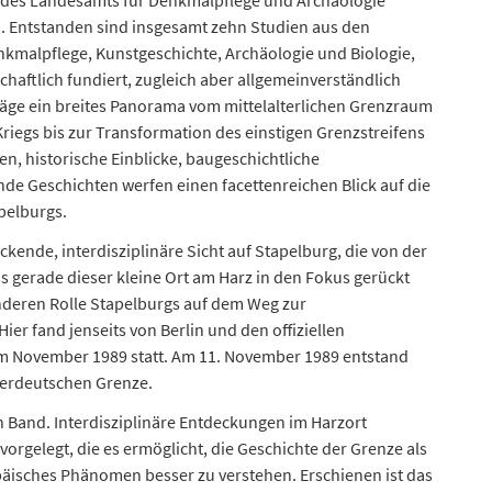
r des Landesamts für Denkmalpflege und Archäologie
n. Entstanden sind insgesamt zehn Studien aus den
kmalpflege, Kunstgeschichte, Archäologie und Biologie,
chaftlich fundiert, zugleich aber allgemeinverständlich
iträge ein breites Panorama vom mittelalterlichen Grenzraum
riegs bis zur Transformation des einstigen Grenzstreifens
n, historische Einblicke, baugeschichtliche
e Geschichten werfen einen facettenreichen Blick auf die
pelburgs.
kende, interdisziplinäre Sicht auf Stapelburg, die von der
ss gerade dieser kleine Ort am Harz in den Fokus gerückt
sonderen Rolle Stapelburgs auf dem Weg zur
er fand jenseits von Berlin und den offiziellen
im November 1989 statt. Am 11. November 1989 entstand
nerdeutschen Grenze.
 Band. Interdisziplinäre Entdeckungen im Harzort
orgelegt, die es ermöglicht, die Geschichte der Grenze als
äisches Phänomen besser zu verstehen. Erschienen ist das