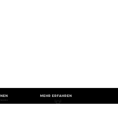
HNEN
MEHR ERFAHREN
PRINT
B ACCESSIBILITY
IVACY POLICY