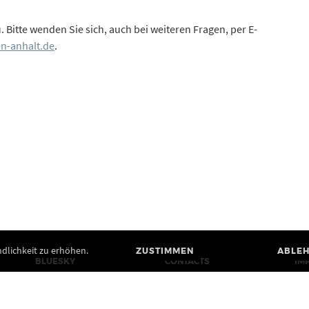
. Bitte wenden Sie sich, auch bei weiteren Fragen, per E-
en-anhalt.de
.
dlichkeit zu erhöhen.
ZUSTIMMEN
ABLE
BLUESKY
CONTACTS
IM
MASTODON
PRESS
WE
YOUTUBE
USE OF IMAGES AND
PR