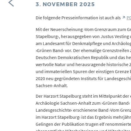
3. NOVEMBER 2025
Die folgende Presseinformation ist auch als
PD
Mit der Neuerscheinung ›Vom Grenzraum zum Grü
Stapelburg‹, herausgegeben von Justus Vesting u
am Landesamt für Denkmalpflege und Archäologi
›Grünen Band‹ vor. Der ehemalige Grenzstreifen
Deutschen Demokratischen Republik und das he
wertvolle Natur und herausragende historische 
und immateriellen Spuren der einstigen Grenze
2020 neu gegründeten Instituts für Landesgesc
Sachsen-Anhalt.
Der Harzort Stapelburg steht im Mittelpunkt de
Archäologie Sachsen-Anhalt zum ›Grünen Band‹ in 
Landesgeschichte‹ erschienene Band ›Vom Gren
im Harzort Stapelburg‹ ist das Ergebnis mehrjäh
Gelingen der Publikation trugen elf renommiert