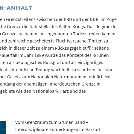
EN-ANHALT
gen Grenzstreifens zwischen der BRD und der DDR. Im Zuge
che Grenze die Nahtstelle des Kalten Kriegs. Das Regime der
en Grenze ausbauen. Im sogenannten Todesstreifen kamen
nd zahlreiche gescheiterte Fluchtversuche führten zu
sich in dieser Zeit zu einem Rückzugsgebiet für seltene
Mauerfall im Jahr 1989 wurde das Konzept des ›Grünen
fen als ökologisches Rückgrat und als einzigartiges
 deutsch-deutsche Teilung wachhält, zu schützen. Im Jahr
 per Gesetz zum Nationalen Naturmonument erklärt. Mit
h entlang der ehemaligen innerdeutschen Grenze in
gebiete wie den Nationalpark Harz und das
Vom Grenzraum zum Grünen Band –
Interdisziplinäre Entdeckungen im Harzort