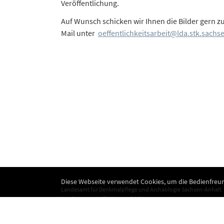
Veröffentlichung.
Auf Wunsch schicken wir Ihnen die Bilder gern zu
Mail unter
oeffentlichkeitsarbeit@lda.stk.sachs
Diese Webseite verwendet Cookies, um die Bedienfreun
Landesamt für Denkmalpflege und Archäologie Sachsen-Anhalt
Landesmuseum für Vorgeschichte
Richard-Wagner-Straße 9
06114 Halle (Saale)