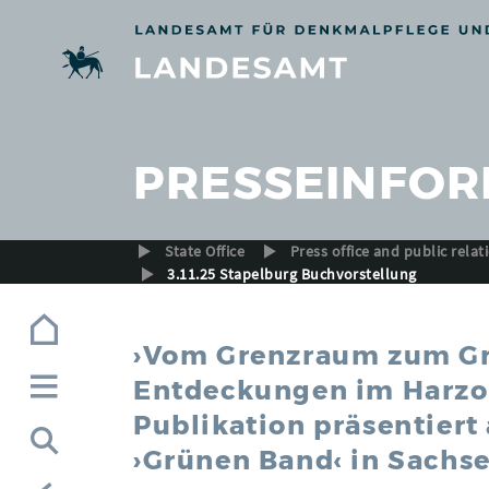
Zur Navigation (Enter)
Zum Inhalt (Enter)
Zum Footer (Enter)
PRESSEINFOR
State Office
Press office and public relat
3.11.25 Stapelburg Buchvorstellung
›Vom Grenzraum zum Grü
Entdeckungen im Harzor
Publikation präsentier
›Grünen Band‹ in Sachs