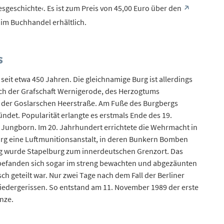
esgeschichte‹. Es ist zum Preis von 45,00 Euro über den
im Buchhandel erhältlich.
S
seit etwa 450 Jahren. Die gleichnamige Burg ist allerdings
ich der Grafschaft Wernigerode, des Herzogtums
n der Goslarschen Heerstraße. Am Fuße des Burgbergs
ndet. Popularität erlangte es erstmals Ende des 19.
 Jungborn. Im 20. Jahrhundert errichtete die Wehrmacht in
urg eine Luftmunitionsanstalt, in deren Bunkern Bomben
ng wurde Stapelburg zum innerdeutschen Grenzort. Das
e befanden sich sogar im streng bewachten und abgezäunten
ch geteilt war. Nur zwei Tage nach dem Fall der Berliner
iedergerissen. So entstand am 11. November 1989 der erste
nze.