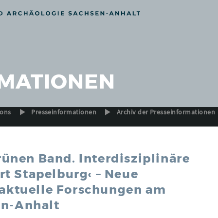
MATIONEN
ions
Presseinformationen
Archiv der Presseinformationen
nen Band. Interdisziplinäre
t Stapelburg‹ – Neue
t aktuelle Forschungen am
en-Anhalt