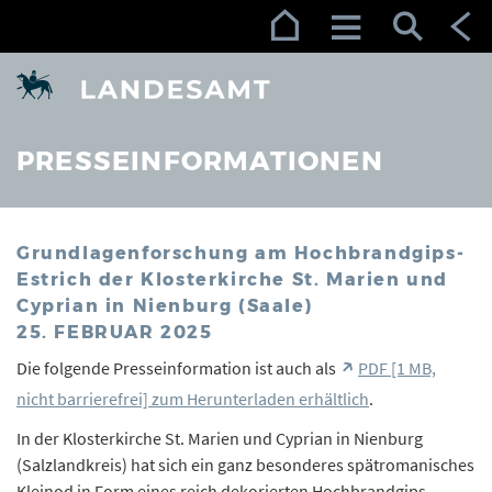
Zur Navigation (Enter)
Zum Inhalt (Enter)
Zum Footer (Enter)
PRESSEINFORMATIONEN
Grundlagenforschung am Hochbrandgips-
Estrich der Klosterkirche St. Marien und
Cyprian in Nienburg (Saale)
25. FEBRUAR 2025
Die folgende Presseinformation ist auch als
PDF [1 MB,
nicht barrierefrei] zum Herunterladen erhältlich
.
In der Klosterkirche St. Marien und Cyprian in Nienburg
(Salzlandkreis) hat sich ein ganz besonderes spätromanisches
Kleinod in Form eines reich dekorierten Hochbrandgips-