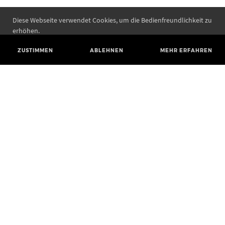
Diese Webseite verwendet Cookies, um die Bedienfreundlichkeit zu
erhöhen.
ZUSTIMMEN
ABLEHNEN
MEHR ERFAHREN
Landesamt für Denkmalpflege und Archäologie Sachsen-Anhalt
Landesmuseum für Vorgeschichte
Richard-Wagner-Straße 9
06114 Halle (Saale)
poststelle@lda.stk.sachsen-anhalt.de
Telefon: +49 345 5247-580
Telefax: +49 345 5247-351
BLUESKY
MASTODON
YOUTUBE
FACEBOOK
INSTAGRAM STATE MUSEUM
INSTAGRAM STATE OFFICE