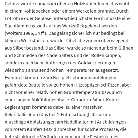
Gelötet wurde damals im offenen Holzkohlenfeuer, das wohl
in einem Kohlebecken oder einem Werkofen brannte. Durch
Lötrohre oder Gebläse unterschiedlichster Form musste eine
Stichflamme gezielt auf das Werkstück gelenkt werden
(Wolters 1986, 34 ff.). Das gelang sicherlich nur bedingt bei
kleinen Werkstücken, wie der Fibel, die zudem überwiegend
aus Silber bestand. Das Silber wurde so nicht nur beim Glühen
und Schmieden des Nadelhalters und der Rollenkappen,
sondern auch beim Aufbringen der Goldverzierungen
wiederholt anhaltend hohen Temperaturen ausgesetzt.
Eventuell konnten zum Beispiel Lehmummantelungen
gefährdete Bauteile vor zu hohen Hitzespitzen schützen, aber
nicht vor einer relativ hohen Grundtemperatur bzw. auch
einer langen Abkühlungsphase. Gerade in Silber-Kupfer-
Legierungen kommt es dabei zu einer massiven
Rekristallisation (das heißt Entmischung). Risse und
muschlige Abplatzungen am Nadelhalter mit Ausbildungen
von rotem Kupfer(I)-Oxid sprechen für solche Prozesse, die
tiefe strukturelle Veränderungen und die Festigkeit des