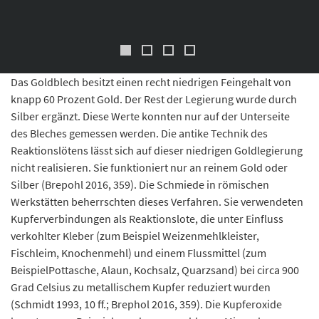
des Silbers erkennbar.
© Landesamt für Denkmalpflege und Archäolgie Sachsen-Anhalt, Thomas
Puttkammer.
Das Goldblech besitzt einen recht niedrigen Feingehalt von
knapp 60 Prozent Gold. Der Rest der Legierung wurde durch
Silber ergänzt. Diese Werte konnten nur auf der Unterseite
des Bleches gemessen werden. Die antike Technik des
Reaktionslötens lässt sich auf dieser niedrigen Goldlegierung
nicht realisieren. Sie funktioniert nur an reinem Gold oder
Silber (Brepohl 2016, 359). Die Schmiede in römischen
Werkstätten beherrschten dieses Verfahren. Sie verwendeten
Kupferverbindungen als Reaktionslote, die unter Einfluss
verkohlter Kleber (zum Beispiel Weizenmehlkleister,
Fischleim, Knochenmehl) und einem Flussmittel (zum
BeispielPottasche, Alaun, Kochsalz, Quarzsand) bei circa 900
Grad Celsius zu metallischem Kupfer reduziert wurden
(Schmidt 1993, 10 ff.; Brephol 2016, 359). Die Kupferoxide