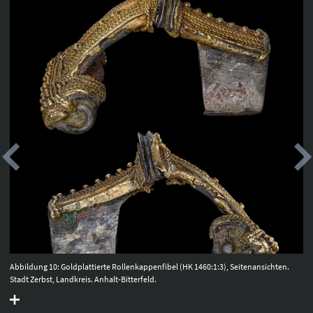
Abbildung 10: Goldplattierte Rollenkappenfibel (HK 1460:1:3), Seitenansichten.
Stadt Zerbst, Landkreis. Anhalt-Bitterfeld.
Der Fibelfuß wurde mit der Nadelrast ausgeschmiedet und überschliffen. Deutlich
sind Risse und muschlige Abplatzungen sowie tiefe strukturelle Veränderungen