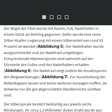
Goldauflagen. © Landesamt für Denkmalpflege und Archäologie Sachsen-Anhalt,
Thomas Puttkammer.
Der Bügel der Fibel wurde mit Kamm, Fuß, Nadelhalter in
einem Stück als Rohling gegossen. Dafür wurde eine reine
Silber-Kupfer-Legierung mit einem Silberanteil von rund 92
Prozent verwendet (
). Der Nadelhalter wurde
Abbildung 5
ausgeschmiedet und zur Nadelrast umgebogen.
Entsprechende Hämmerspuren sind zahlreich auf der
Stirnseite des Fußes und des Nadelhalters erhalten
(
). Die Nadelrast zeigt zudem die Ansatzspuren
Abbildung 6
des Biegewerkzeuges (
). Zur Ausarbeitung der
Abbildung 7
Rollenkappen lassen sich keine weiteren Aussagen treffen, da
teilweise nur die gut abgerundeten Randbereiche sichtbar
sind.
Die Silberspirale besteht beidseitig aus jeweils sechs
Windungen. Ihr circa 1,3 Millimeter dicker Draht wurde aus