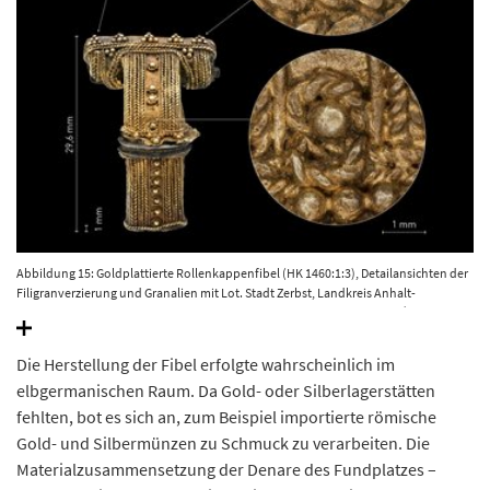
Abbildung 15: Goldplattierte Rollenkappenfibel (HK 1460:1:3), Detailansichten der
Filigranverzierung und Granalien mit Lot. Stadt Zerbst, Landkreis Anhalt-
Bitterfeld.© Landesamt für Denkmalpflege und Archäologie Juraj Lipták, Heiko
Breuer (Makroaufnahmen).
Die Herstellung der Fibel erfolgte wahrscheinlich im
elbgermanischen Raum. Da Gold- oder Silberlagerstätten
fehlten, bot es sich an, zum Beispiel importierte römische
Gold- und Silbermünzen zu Schmuck zu verarbeiten. Die
Materialzusammensetzung der Denare des Fundplatzes –