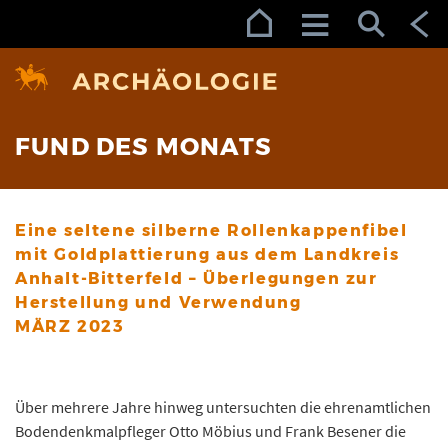
Zur Navigation (Enter)
Zum Inhalt (Enter)
Zum Footer (Enter)
FUND DES MONATS
Eine seltene silberne Rollenkappenfibel
mit Goldplattierung aus dem Landkreis
Anhalt-Bitterfeld – Überlegungen zur
Herstellung und Verwendung
MÄRZ 2023
Über mehrere Jahre hinweg untersuchten die ehrenamtlichen
Bodendenkmalpfleger Otto Möbius und Frank Besener die