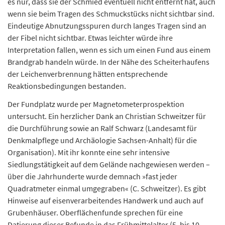
es nur, dass sie der Schmied eventuell nicht entfernt hat, auch
wenn sie beim Tragen des Schmuckstücks nicht sichtbar sind.
Eindeutige Abnutzungsspuren durch langes Tragen sind an
der Fibel nicht sichtbar. Etwas leichter würde ihre
Interpretation fallen, wenn es sich um einen Fund aus einem
Brandgrab handeln würde. In der Nähe des Scheiterhaufens
der Leichenverbrennung hätten entsprechende
Reaktionsbedingungen bestanden.
Der Fundplatz wurde per Magnetometerprospektion
untersucht. Ein herzlicher Dank an Christian Schweitzer für
die Durchführung sowie an Ralf Schwarz (Landesamt für
Denkmalpflege und Archäologie Sachsen-Anhalt) für die
Organisation). Mit ihr konnte eine sehr intensive
Siedlungstätigkeit auf dem Gelände nachgewiesen werden –
über die Jahrhunderte wurde demnach »fast jeder
Quadratmeter einmal umgegraben« (C. Schweitzer). Es gibt
Hinweise auf eisenverarbeitendes Handwerk und auch auf
Grubenhäuser. Oberflächenfunde sprechen für eine
Datierung dieser Befunde in das Frühmittelalter (5. bis 10.