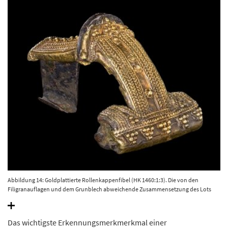
Abbildung 14: Goldplattierte Rollenkappenfibel (HK 1460:1:3). Die von den
Filigranauflagen und dem Grunblech abweichende Zusammensetzung des Lots
wird an den Schweißstellen im Streiflicht gut sichtbar. Stadt Zerbst, Landkreis
Anhalt-Bitterfeld. © Landesamt für Denkmalpflege und Archäologie Sachsen-
Anhalt, Thomas Puttkammer
Das wichtigste Erkennungsmerkmerkmal einer