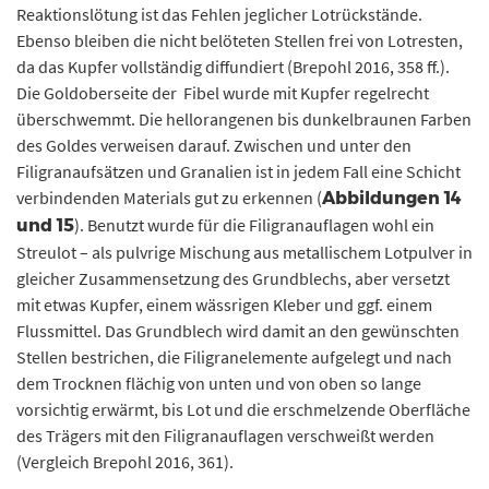
Reaktionslötung ist das Fehlen jeglicher Lotrückstände.
Ebenso bleiben die nicht belöteten Stellen frei von Lotresten,
da das Kupfer vollständig diffundiert (Brepohl 2016, 358 ff.).
Die Goldoberseite der Fibel wurde mit Kupfer regelrecht
überschwemmt. Die hellorangenen bis dunkelbraunen Farben
des Goldes verweisen darauf. Zwischen und unter den
Filigranaufsätzen und Granalien ist in jedem Fall eine Schicht
verbindenden Materials gut zu erkennen (
Abbildungen 14
). Benutzt wurde für die Filigranauflagen wohl ein
und 15
Streulot – als pulvrige Mischung aus metallischem Lotpulver in
gleicher Zusammensetzung des Grundblechs, aber versetzt
mit etwas Kupfer, einem wässrigen Kleber und ggf. einem
Flussmittel. Das Grundblech wird damit an den gewünschten
Stellen bestrichen, die Filigranelemente aufgelegt und nach
dem Trocknen flächig von unten und von oben so lange
vorsichtig erwärmt, bis Lot und die erschmelzende Oberfläche
des Trägers mit den Filigranauflagen verschweißt werden
(Vergleich Brepohl 2016, 361).