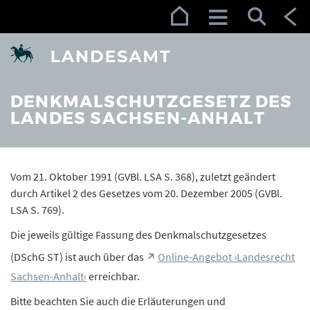
Zur Navigation (Enter)
Zum Inhalt (Enter)
Zum Footer (Enter)
DENKMALSCHUTZGESETZ DES
LANDES SACHSEN-ANHALT
Vom 21. Oktober 1991 (GVBl. LSA S. 368), zuletzt geändert
durch Artikel 2 des Gesetzes vom 20. Dezember 2005 (GVBl.
LSA S. 769).
Die jeweils gültige Fassung des Denkmalschutzgesetzes
(DSchG ST) ist auch über das
Online-Angebot ›Landesrecht
Sachsen-Anhalt‹
erreichbar.
Bitte beachten Sie auch die Erläuterungen und