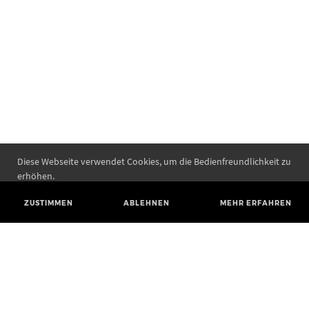
Diese Webseite verwendet Cookies, um die Bedienfreundlichkeit zu
erhöhen.
ZUSTIMMEN
ABLEHNEN
MEHR ERFAHREN
Landesamt für Denkmalpflege und Archäologie Sachsen-Anhalt
Landesmuseum für Vorgeschichte
Richard-Wagner-Straße 9
06114 Halle (Saale)
poststelle@lda.stk.sachsen-anhalt.de
Telefon: +49 345 5247-580
Telefax: +49 345 5247-351