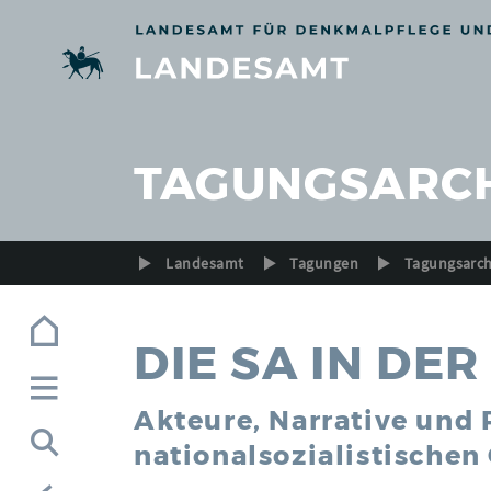
Zur Navigation (Enter)
Zum Inhalt (Enter)
Zum Footer (Enter)
TAGUNGSARC
Landesamt
Tagungen
Tagungsarch
DIE SA IN DE
Akteure, Narrative und 
nationalsozialistischen