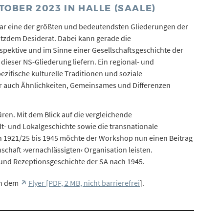
TOBER 2023 IN HALLE (SAALE)
 war eine der größten und bedeutendsten Gliederungen der
otzdem Desiderat. Dabei kann gerade die
spektive und im Sinne einer Gesellschaftsgeschichte der
 dieser NS-Gliederung liefern. Ein regional- und
zifische kulturelle Traditionen und soziale
er auch Ähnlichkeiten, Gemeinsames und Differenzen
en. Mit dem Blick auf die vergleichende
t- und Lokalgeschichte sowie die transnationale
on 1921/25 bis 1945 möchte der Workshop nun einen Beitrag
chaft ›vernachlässigten‹ Organisation leisten.
 und Rezeptionsgeschichte der SA nach 1945.
ch dem
Flyer [PDF, 2 MB, nicht barrierefrei
].