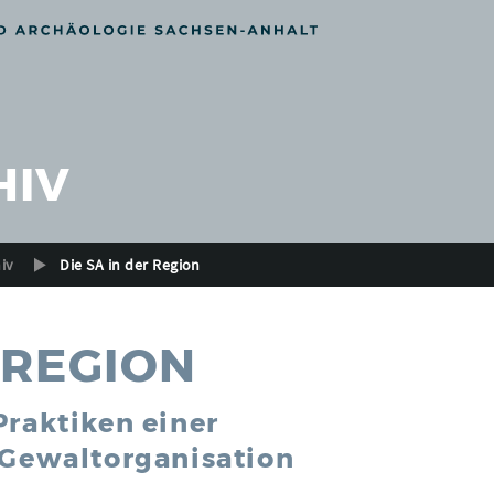
HIV
iv
Die SA in der Region
R REGION
Praktiken einer
 Gewaltorganisation