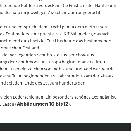
entstehende Nähte zu verdecken. Die Einstiche der Nähte zum
ind deshalb im jeweiligen Zwischenraum angebracht
imeter und entspricht damit recht genau dem metrischen
s Zentimeters, entspricht circa. 6,7 Millimeter), das sich
unehmend durchsetzte. Er ist bis heute das bestimmende
ropäischen Festland.
l der vorliegenden Schuhreste aus Jerichow aus.
klung der Schuhmode. In Europa beginnt man erst im 16.
hen. Da er ein Zeichen von Wohlstand und Adel war, wurde
geschafft. Im beginnenden 19. Jahrhundert kam der Absatz
ind seit dem Ende des 19. Jahrhunderts den
vielen Lederschichten. Ein besonders schönes Exemplar ist
0 Lagen (
).
Abbildungen 10 bis 12