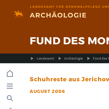
Zur Navigation (Enter)
Zum Inhalt (Enter)
Zum Footer (Enter)
FUND DES MO
Landesamt
Archäologie
Fund des 
Schuhreste aus Jericho
AUGUST 2006