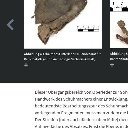
Abbildung 5:
Landesamt
Abbildung 4: Erhaltenes Futterleder. © Landesamt für
Rahmenkons
n-Anhalt,
Denkmalpflege und Archäologie Sachsen-Anhalt,
Denkmalpfle
Heiko Breuer.
Heiko Breue
Dieser Übergangsbereich von Oberleder zur Sohl
Handwerk des Schuhmachers einer Entwicklung.
bedeutendste Bearbeitungsspur des Schuhmacher
vorliegenden Fragmenten muss man zudem die B
Der Streifen (oder auch ›Keder‹, oben Mitte) di
Auflagefläche des Absatzes. Er ist die Ebene, in