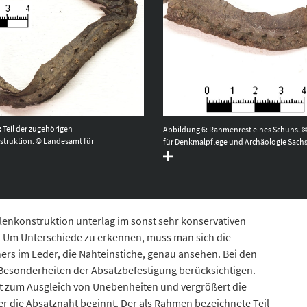
 Teil der zugehörigen
Abbildung 6: Rahmenrest eines Schuhs. 
truktion. © Landesamt für
für Denkmalpflege und Archäologie Sach
ge und Archäologie Sachsen-Anhalt,
Heiko Breuer.
r.
enkonstruktion unterlag im sonst sehr konservativen
 Um Unterschiede zu erkennen, muss man sich die
s im Leder, die Nahteinstiche, genau ansehen. Bei den
esonderheiten der Absatzbefestigung berücksichtigen.
ent zum Ausgleich von Unebenheiten und vergrößert die
 der die Absatznaht beginnt. Der als Rahmen bezeichnete Teil