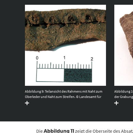
Abbildung 9: Teilansicht des Rahmens mit Naht zum
Abbildung 10
Oberleder und Naht zum Streifen. © Landesamt für
der Grabung
Denkmalpflege und Archäologie Sachsen-Anhalt,
Denkmalpfle
Heiko Breuer.
Heiko Breue
Die
zeigt die Oberseite des Absat
Abbildung 11