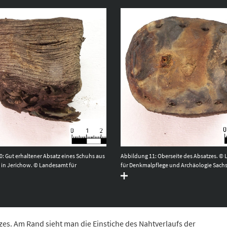
: Gut erhaltener Absatz eines Schuhs aus
Abbildung 11: Oberseite des Absatzes. ©
 in Jerichow. © Landesamt für
für Denkmalpflege und Archäologie Sach
ge und Archäologie Sachsen-Anhalt,
Heiko Breuer.
r.
zes. Am Rand sieht man die Einstiche des Nahtverlaufs der