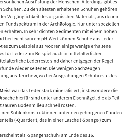
rsönlichen Ausrüstung der Menschen. Allerdings gibt es
von Schuhen. Zu den ältesten erhaltenen Schuhen gehören
 der Vergänglichkeit des organischen Materials, aus denen
n Fundspektrum in der Archäologie. Nur unter speziellen
en erhalten. In sehr dichten Sedimenten mit einem hohen
d bei leicht saurem pH-Wert können Schuhe aus Leder
t es zum Beispiel aus Mooren einige wenige erhaltene
 für Leder zum Beispiel auch in mittelalterlichen
telalterliche Lederreste sind daher entgegen der Regel
derfunde wieder seltener. Die wenigen Sachzeugen
ung aus Jerichow, wo bei Ausgrabungen Schuhreste des
Meist war das Leder stark mineralisiert, insbesondere die
rsache hierfür sind unter anderem Eisennägel, die als Teil
t sauren Bodenmilieu schnell rosten.
ndenen Sohlenkonstruktionen unter den geborgenen Funden
tenteils (›Quartier‹), das in einer Lasche (›Spange‹) zum
erscheint als ›Spangenschuh‹ am Ende des 16.