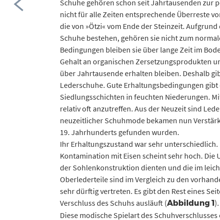
Schuhe gehören schon seit Jahrtausenden zur pe
nicht für alle Zeiten entsprechende Überreste 
die von »Ötzi« vom Ende der Steinzeit. Aufgrund
Schuhe bestehen, gehören sie nicht zum normale
Bedingungen bleiben sie über lange Zeit im Bod
Gehalt an organischen Zersetzungsprodukten un
über Jahrtausende erhalten bleiben. Deshalb gib
Lederschuhe. Gute Erhaltungsbedingungen gibt es
Siedlungsschichten in feuchten Niederungen. Mit
relativ oft anzutreffen. Aus der Neuzeit sind Le
neuzeitlicher Schuhmode bekamen nun Verstärk
19. Jahrhunderts gefunden wurden.
Ihr Erhaltungszustand war sehr unterschiedlich. 
Kontamination mit Eisen scheint sehr hoch. Die U
der Sohlenkonstruktion dienten und die im leich
Oberlederteile sind im Vergleich zu den vorha
sehr dürftig vertreten. Es gibt den Rest eines Sei
Verschluss des Schuhs ausläuft (
).
Abbildung 1
Diese modische Spielart des Schuhverschlusses 