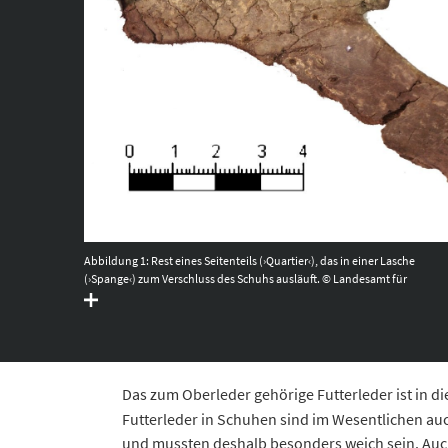
Abbildung 1: Rest eines Seitenteils (›Quartier‹), das in einer Lasche
(›Spange‹) zum Verschluss des Schuhs ausläuft. © Landesamt für
Denkmalpflege und Archäologie Sachsen-Anhalt, Heiko Breuer.
Das zum Oberleder gehörige Futterleder ist in di
Futterleder in Schuhen sind im Wesentlichen auc
und mussten deshalb besonders weich sein. Auch