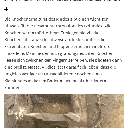
Grube deponiert worden. Die bis auf den anstehenden Boden geleerte Steinkiste
enthielt keine menschlichen Knochen. © Landesamt für Denkmalpflege und
Archäologie Sachsen-Anhalt.
Die Knochenerhaltung des Rindes gibt einen wichtigen
Hinweis für die Gesamtinterpretation des Befundes: Alle
Knochen waren mürbe, beim Freilegen platzte die
Knochensubstanz schichtweise ab. Insbesondere die
Extremitäten-Knochen und Rippen zerfielen in mehrere
Einzelteile. Manche der noch grabungsfeuchten Knochen
ließen sich zwischen den Fingern zerreiben, sie bildeten dann
eine breiige Masse. All dies lässt darauf schließen, dass die
ungleich weniger fest ausgebildeten Knochen eines
Kleinkindes in diesem Bodenmilieu nicht überdauern
konnten.