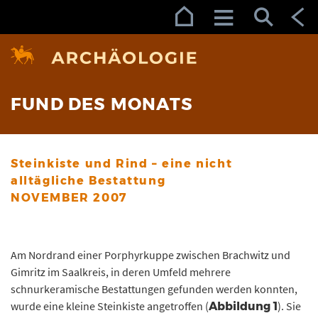
Zur Navigation (Enter)
Zum Inhalt (Enter)
Zum Footer (Enter)
FUND DES MONATS
Steinkiste und Rind – eine nicht
alltägliche Bestattung
NOVEMBER 2007
Am Nordrand einer Porphyrkuppe zwischen Brachwitz und
Gimritz im Saalkreis, in deren Umfeld mehrere
schnurkeramische Bestattungen gefunden werden konnten,
wurde eine kleine Steinkiste angetroffen (
). Sie
Abbildung 1