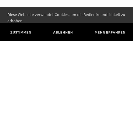
Diese Webseite verwendet Cookies, um die Bedienfreundlichkeit zu
erhöhen.
ZUSTIMMEN
ABLEHNEN
MEHR ERFAHREN
Landesamt für Denkmalpflege und Archäologie Sachsen-Anhalt
Landesmuseum für Vorgeschichte
Richard-Wagner-Straße 9
06114 Halle (Saale)
poststelle@lda.stk.sachsen-anhalt.de
Telefon: +49 345 5247-580
Telefax: +49 345 5247-351
BLUESKY
MASTODON
YOUTUBE
FACEBOOK
INSTAGRAM LANDESMUSEUM
INSTAGRAM LANDESAMT