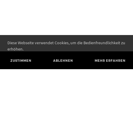
Diese Webseite verwendet Cookies, um die Bedienfreundlichkeit zu
erhöhen.
ZUSTIMMEN
ABLEHNEN
MEHR ERFAHREN
Landesamt für Denkmalpflege und Archäologie Sachsen-Anhalt
Landesmuseum für Vorgeschichte
Richard-Wagner-Straße 9
06114 Halle (Saale)
poststelle@lda.stk.sachsen-anhalt.de
Telefon: +49 345 5247-580
Telefax: +49 345 5247-351
BLUESKY
MASTODON