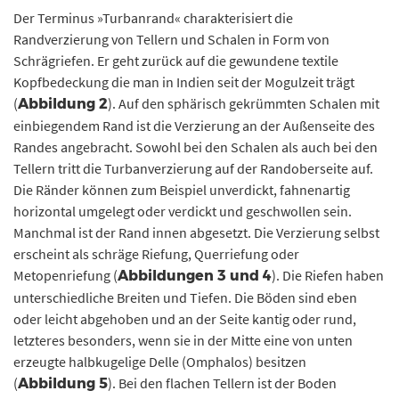
knapp 40 Zentimeter. © Landesamt für Denkmalpflege und Archäologie Sachsen-
Der Terminus »Turbanrand« charakterisiert die
Anhalt, J. Lipták.
Randverzierung von Tellern und Schalen in Form von
Schrägriefen. Er geht zurück auf die gewundene textile
Kopfbedeckung die man in Indien seit der Mogulzeit trägt
(
). Auf den sphärisch gekrümmten Schalen mit
Abbildung 2
einbiegendem Rand ist die Verzierung an der Außenseite des
Randes angebracht. Sowohl bei den Schalen als auch bei den
Tellern tritt die Turbanverzierung auf der Randoberseite auf.
Die Ränder können zum Beispiel unverdickt, fahnenartig
horizontal umgelegt oder verdickt und geschwollen sein.
Manchmal ist der Rand innen abgesetzt. Die Verzierung selbst
erscheint als schräge Riefung, Querriefung oder
Metopenriefung (
). Die Riefen haben
Abbildungen 3 und 4
unterschiedliche Breiten und Tiefen. Die Böden sind eben
oder leicht abgehoben und an der Seite kantig oder rund,
letzteres besonders, wenn sie in der Mitte eine von unten
erzeugte halbkugelige Delle (Omphalos) besitzen
(
). Bei den flachen Tellern ist der Boden
Abbildung 5