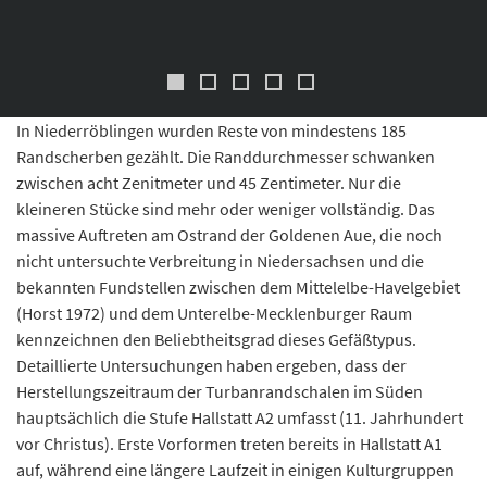
heute getragen. (indische Malerei, Schule von Mandī, Ende 17. Jahrhundert
Privatbesitz). Rau 1987, Band 2, 414, Abb. 222.
In Niederröblingen wurden Reste von mindestens 185
Randscherben gezählt. Die Randdurchmesser schwanken
zwischen acht Zenitmeter und 45 Zentimeter. Nur die
kleineren Stücke sind mehr oder weniger vollständig. Das
massive Auftreten am Ostrand der Goldenen Aue, die noch
nicht untersuchte Verbreitung in Niedersachsen und die
bekannten Fundstellen zwischen dem Mittelelbe-Havelgebiet
(Horst 1972) und dem Unterelbe-Mecklenburger Raum
kennzeichnen den Beliebtheitsgrad dieses Gefäßtypus.
Detaillierte Untersuchungen haben ergeben, dass der
Herstellungszeitraum der Turbanrandschalen im Süden
hauptsächlich die Stufe Hallstatt A2 umfasst (11. Jahrhundert
vor Christus). Erste Vorformen treten bereits in Hallstatt A1
auf, während eine längere Laufzeit in einigen Kulturgruppen