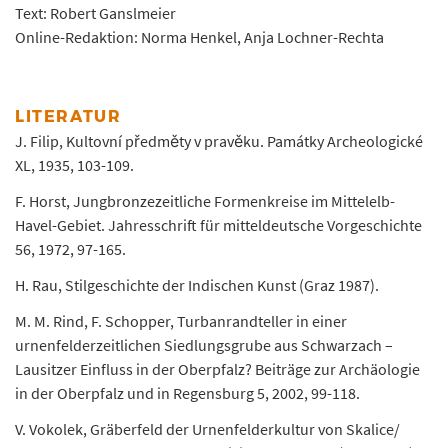
Text: Robert Ganslmeier
Online-Redaktion: Norma Henkel, Anja Lochner-Rechta
LITERATUR
J. Filip, Kultovní předměty v pravěku. Památky Archeologické
XL, 1935, 103-109.
F. Horst, Jungbronzezeitliche Formenkreise im Mittelelb-
Havel-Gebiet. Jahresschrift für mitteldeutsche Vorgeschichte
56, 1972, 97-165.
H. Rau, Stilgeschichte der Indischen Kunst (Graz 1987).
M. M. Rind, F. Schopper, Turbanrandteller in einer
urnenfelderzeitlichen Siedlungsgrube aus Schwarzach –
Lausitzer Einfluss in der Oberpfalz? Beiträge zur Archäologie
in der Oberpfalz und in Regensburg 5, 2002, 99-118.
V. Vokolek, Gräberfeld der Urnenfelderkultur von Skalice/