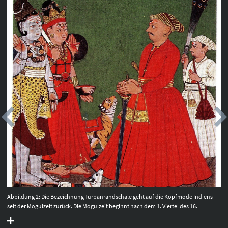
Abbildung 2: Die Bezeichnung Turbanrandschale geht auf die Kopfmode Indiens
seit der Mogulzeit zurück. Die Mogulzeit beginnt nach dem 1. Viertel des 16.
Jahrhundert und endet um die Mitte des 18. Jahrhundert mit dem Beginn der
britischen Herrschaft über Indien. Turbane werden seit dem 16. Jahrhundert bis