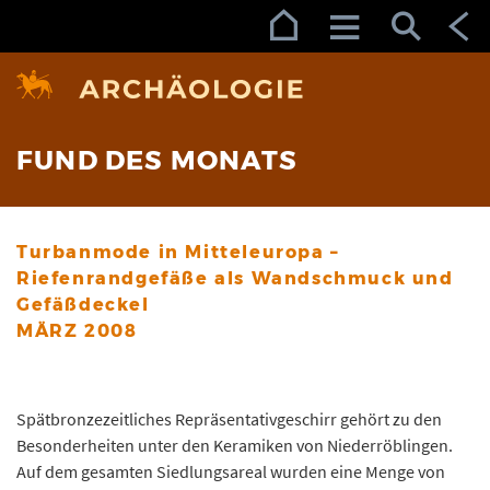
Zur Navigation (Enter)
Zum Inhalt (Enter)
Zum Footer (Enter)
FUND DES MONATS
Turbanmode in Mitteleuropa –
Riefenrandgefäße als Wandschmuck und
Gefäßdeckel
MÄRZ 2008
Spätbronzezeitliches Repräsentativgeschirr gehört zu den
Besonderheiten unter den Keramiken von Niederröblingen.
Auf dem gesamten Siedlungsareal wurden eine Menge von