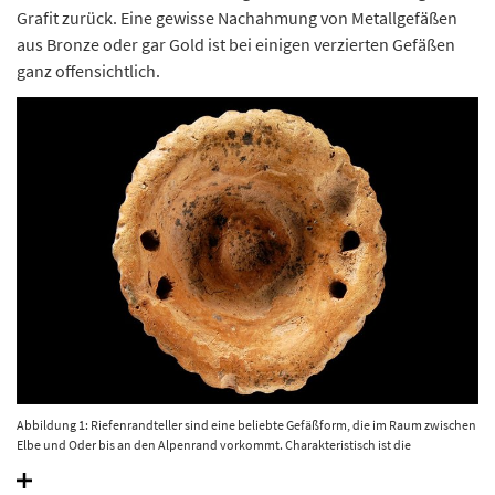
Grafit zurück. Eine gewisse Nachahmung von Metallgefäßen
aus Bronze oder gar Gold ist bei einigen verzierten Gefäßen
ganz offensichtlich.
Abbildung 1: Riefenrandteller sind eine beliebte Gefäßform, die im Raum zwischen
Elbe und Oder bis an den Alpenrand vorkommt. Charakteristisch ist die
Flachbodigkeit, die geschlickte Außenseite, die Innenverzierung am Boden sowie
der Randdekor aus Riefen. Der abgebildete Teller hat einen Randdurchmesser von